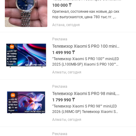
100 000 ₸
Оригинал, состояние как новые, до сих
пор выпускаются, цена 780 тыс.тг. ,
часы женские модель Frederique
Астана, сегодня
Constant FC-206X1S5/6 представляет
собои классические элегантные часы
из линейки Slimline...
Реклама
Телевизор Xiaomi S PRO 100 miniLED 2025 L100MB-SP [254см, 4K/144Hz]
1 499 990 ₸
"Телевизор Xiaomi S PRO 100"" miniLED
2025 (L100MB-SP) Xiaomi S PRO 100""
miniLED 2025 L100MB-SP – модель,
Алматы, сегодня
сочетающая в себе эталонное
изображение, игровую мощь и
атмосферный звук. Матрица 4K...
Реклама
Телевизор Xiaomi S PRO 98 miniLED 2026 L98MC-SP [249см, 4K/165Hz, Mini LED]
1 799 990 ₸
"Телевизор Xiaomi S PRO 98"" miniLED
2026 (L98MC-SP) Телевизор Xiaomi S
PRO 98"" miniLED 2026 L98MC-SP –
Алматы, сегодня
флагман среди всех телевизоров
Xiaomi. Модель сочетает в себе
подсветку miniLED на 5200Нит...
Реклама