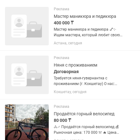
Реклама
Мастер маникюра и педикюра
400 000 ₸
Мастер маникюра и педикюра 💅✨
Ищем мастера, который любит свою
работу и делает её с душой 🤍 Того, к
Астана, сегодня
кому клиенты возвращаются снова и
снова 💫 Что важно: — Чистый,
аккуратный маникюр и педикюр 💅 —...
Реклама
Няня с проживанием
Договорная
Требуется няня-гувернантка с
проживанием (г. Кокшетау) О нас:
Ищем ответственную и надежную
Кокшетау, сегодня
помощницу с проживанием для
контроля быта и режима дня двоих
детей школьного возраста.
Реклама
Предоставляется...
Продаётся горный велосипед
80 000 ₸
🚴♂️ Продаётся горный велосипед 💰
Рыночная цена: 170 000 тг 🔥 Цена
продажи: 80 000 тг ✅ Куплен всего 2