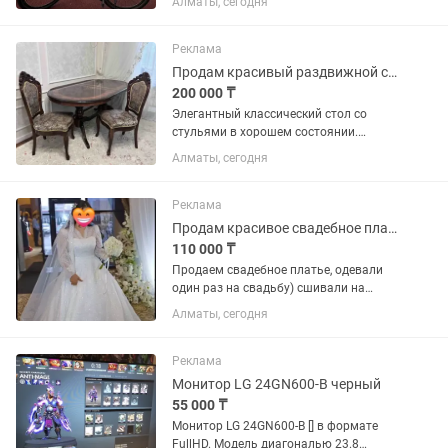
Алматы, сегодня
месяца назад. Причина продажи:
практически не пользовался, нет
времени кататься. Велосипед...
Реклама
Продам красивый раздвижной стол со стульями в классическом стиле.
200 000 ₸
Элегантный классический стол со
стульями в хорошем состоянии.
Раздвижной механизм Качественное
Алматы, сегодня
покрытие с красивым древесным
узором Прочная и устойчивая
конструкция Подойдет для...
Реклама
Продам красивое свадебное платье
110 000 ₸
Продаем свадебное платье, одевали
один раз на свадьбу) сшивали на
заказ. Платье на застежке-молния
Алматы, сегодня
шнуровка, состояние новое, смотрится
шикарно, богато, дорого (покупали за
приличную сумму) все...
Реклама
Монитор LG 24GN600-B черный
55 000 ₸
Монитор LG 24GN600-B [] в формате
FullHD. Модель диагональю 23.8