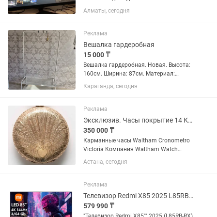
дюймаа поддерживает технологии
Алматы, сегодня
HDR10 и AMD FreeSync Premium, что
обеспечивает естественную передачу и
яркость цветов. IPS-матрица с...
Реклама
Вешалка гардеробная
15 000 ₸
Вешалка гардеробная. Новая. Высота:
160см. Ширина: 87см. Материал:
металл; на колесиках. Предназначение:
Караганда, сегодня
для одежды, для обуви. Благодаря
своему дизайну
многофункциональности и
Реклама
многообразию цветов...
Эксклюзив. Часы покрытие 14 К. Золото. Антиквариат.
350 000 ₸
Карманные часы Waltham Cronometro
Victoria Компания Waltham Watch
Company США, до 1899 года Корпус
Астана, сегодня
покрыт 14К золотом! Позолота!
Карманные часы размером 53 мм. Вес
113,5 грамм. Очень красивые...
Реклама
Телевизор Redmi X85 2025 L85RB-RX [216см, 4K/144Hz, Direct LED 500Нит]
579 990 ₸
"Телевизор Redmi X85"" 2025 (L85RB-RX)