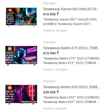
подсветку miniLED на 5200Нит...
Реклама
Телевизор Xiaomi S65 miniLED 2025 L65MB-S [165см, 4K/144Hz, Mini LED]
419 990 ₸
"Телевизор Xiaomi S65"" miniLED 2025
(L65MB-S) Телевизор Xiaomi S65""
miniLED 2025 L65MB-S обладает
Алматы, сегодня
отличной яркостью 1700 Нет
благодаря подсветке miniLED, которая
в сочетании с 532 зонами подсветки...
Реклама
Телевизор Redmi X75 2025 L75RB-RX [191см, 4K/144Hz, Direct LED 450Нит]
419 990 ₸
"Телевизор Redmi X75"" 2025 (L75RB-RX)
Телевизор Redmi X75"" 2025 L75RB-RX –
доступный вариант для тех, кто ищет
Алматы, сегодня
качественное устройство и для
просмотра и для гейминга. Телевизор
обладает...
Реклама
Телевизор Redmi X55 2025 L55RB-RX [140см, 4K/144Hz, Direct LED 450Нит]
249 990 ₸
"Телевизор Redmi X55"" 2025 (L55RB-RX)
Телевизор Redmi X55"" 2025 L55RB-RX –
доступный вариант для тех, кто ищет
Алматы, сегодня
качественное устройство и для