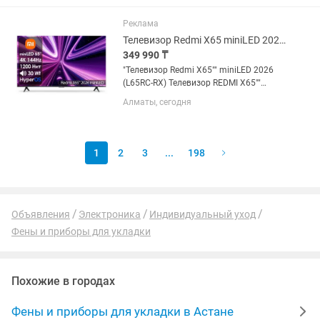
просмотра и для гейминга. Телевизор
обладает...
Реклама
Телевизор Redmi X65 miniLED 2026 L65RC-RX [165см, 4K/144Hz, Mini LED]
349 990 ₸
"Телевизор Redmi X65"" miniLED 2026
(L65RC-RX) Телевизор REDMI X65""
miniLED 2026 L65RC-RX с Mini LED
Алматы, сегодня
экраном с 384 зонами локального
затемнения и 1200 Нет яркости –
выбор многих пользователей....
1
2
3
...
198
Объявления
Электроника
Индивидуальный уход
Фены и приборы для укладки
Похожие в городах
Фены и приборы для укладки в Астане