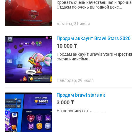
Кровать очень качественная и прочная. Покупали в фирменном салоне за 370 000 т
Отдаем по очень выгодной цене...
Алматы, 31 июля
Продам аккаунт Brawl Stars 2020
10 000 ₸
Продам аккаунт Brawls Stars +Престиж +Полная передача аккаунта и почты -Бесплатная
смена никнейма
Павлодар, 29 июля
Продам brawl stars ак
3 000 ₸
На половину есть............