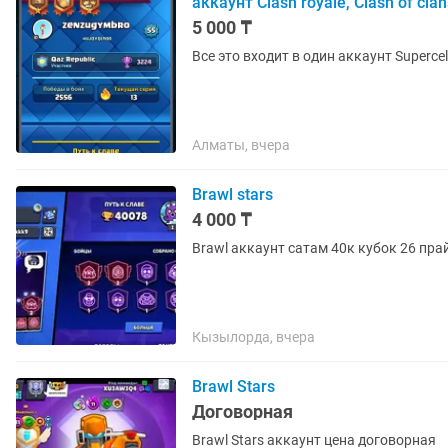
аккаунт Clash royale, Clash of clan
5 000 ₸
Все это входит в один аккаунт Superce
Алматы, вчера
Brawl stars
4 000 ₸
Brawl аккаунт сатам 40к кубок 26 пра
Кызылорда, вчера
Brawl Stars
Договорная
Brawl Stars аккаунт цена договорная