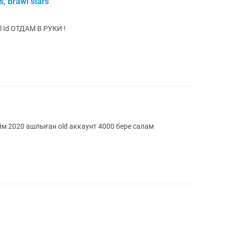
s, Brawl stars
ll Id ОТДАМ В РУКИ !
йм 2020 ашлыған old аккаунт 4000 бере салам