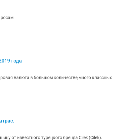
опросам
 2019 года
 игровая валюта в большом количестве,много классных
атрас.
ну от известного турецкого бренда Cilek (Çilek).