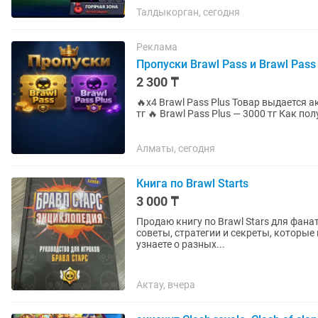
Талдыкорган, сегодня
Реклама
Пропуски Brawl Pass и Brawl Pass
2 300 ₸
🔥x4 Brawl Pass Plus Товар выдается аккаунтом с бп+ 
тг 🔥 Brawl Pass Plus — 3000 тг Как получить пасс: 1. 💳 Вы оплачиваете заказ. 2. 📨
Отправляете свой...
Алматы, сегодня
Книга по Brawl Starts
3 000 ₸
Продаю книгу по Brawl Stars для фана
советы, стратегии и секреты, которые
узнаете о разных...
Актау, вчера