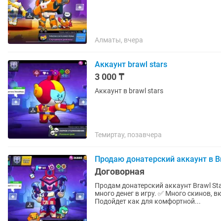
Алматы, вчера
Аккаунт brawl stars
3 000 ₸
Аккаунт в brawl stars
Темиртау, позавчера
Продаю донатерский аккаунт в Br
Договорная
Продам донатерский аккаунт Brawl Stars 🔥 Продаю личный донатерский аккаунт. ✅ В
много денег в игру. ✅ Много скинов, включая редкие ✅ Хорошо
Подойдет как для комфортной...