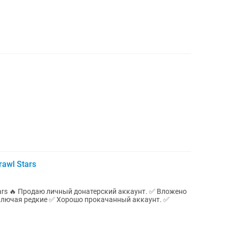
awl Stars
ложено
 прокачанный аккаунт. ✅