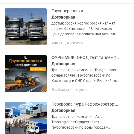
приключений и различных игровых
сюжетов! В...
Грузоперевозки
Договорная
достык россия хоргос россия калжат
россия бахты россия 28 автовозов
цена договорная оплата нал без нал
Алматы, 4 августа
ФУРЫ МЕЖГОРОД тент тандем трал реф платформа грузоперевозки 10 тонники
Договорная
Транспортная компания Tolagai trans
осуществляет : Грузоперевозки по
Казахстану и СНГ, Страны Евразийской
экономического союза. Доставка груза
Экибастуз, 4 августа
отдельной машиной от двери до двери.
Перевозка...
Перевозка Фура Рефрижератор Тралы 5-20 тонник межгород длинномеры камазы
Договорная
Транспортная компания: Asia
Translogistics:Осуществляет
грузоперевозки по всем городам
Казахстана Любая форма оплаты нал/