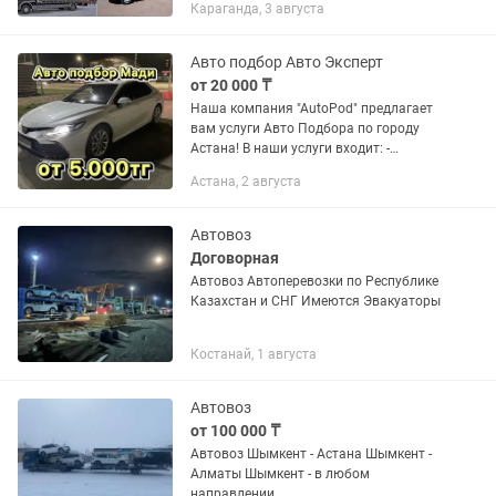
Караганда, 3 августа
безнал НДС/безНДС Сборный груз.
Попутный груз. Предоставляем
полный спектр...
Авто подбор Авто Эксперт
от 20 000 ₸
Наша компания "AutoPod" предлагает
вам услуги Авто Подбора по городу
Астана! В наши услуги входит: -
проверка кузова на наличие
Астана, 2 августа
крашенных элементов - диагностика
технической части авто -...
Автовоз
Договорная
Автовоз Автоперевозки по Республике
Казахстан и СНГ Имеются Эвакуаторы
Костанай, 1 августа
Автовоз
от 100 000 ₸
Автовоз Шымкент - Астана Шымкент -
Алматы Шымкент - в любом
направлении