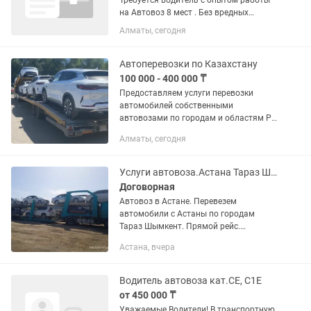
Требуется водитель с опытом работы
на Автовоз 8 мест . Без вредных
привычек. Ответственный.
Алматы, сегодня
Автоперевозки по Казахстану
100 000 - 400 000 ₸
Предоставляем услуги перевозки
автомобилей собственными
автовозами по городам и областям РК
- возим быстро, качественно и
Алматы, сегодня
аккуратно; - полный пакет документов;
- Gps отслеживание - - - -...
Услуги автовоза.Астана Тараз Шымкент
Договорная
Автовоз в Астане. Перевезем
автомобили с Астаны по городам
Тараз Шымкент. Прямой рейс.
Работаем с физическими, а также с
Астана, вчера
юридическими лицами
Водитель автовоза кат.СЕ, С1Е
от 450 000 ₸
Уважаемые Водители! В транспортную