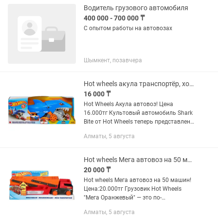
Водитель грузового автомобиля
400 000 - 700 000 ₸
С опытом работы на автовозах
Шымкент, позавчера
Hot wheels акула транспортёр, хот вилс
16 000 ₸
Hot Wheels Акула автовоз! Цена
16.000тг Культовый автомобиль Shark
Bite от Hot Wheels теперь представлен
в виде шикарного грузовика под
Алматы, 5 августа
названием “Голодная акула”! Когда
грузовик движется вперед,...
Hot wheels Мега автовоз на 50 машин, хот вилс
20 000 ₸
Hot wheels Мега автовоз на 50 машин!
Цена:20.000тг Грузовик Hot Wheels
"Мега Оранжевый" — это по-
настоящему большая машина,
Алматы, 5 августа
созданная для интересных