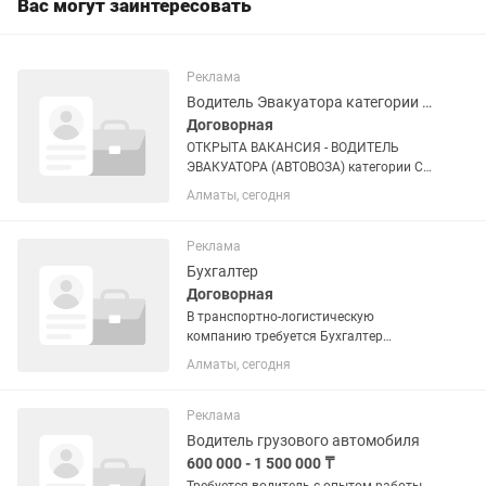
Вас могут заинтересовать
Реклама
Водитель Эвакуатора категории СЕ, С1Е
Договорная
ОТКРЫТА ВАКАНСИЯ - ВОДИТЕЛЬ
ЭВАКУАТОРА (АВТОВОЗА) категории СЕ,
С1Е по г.Алматы и Алматинской
Алматы, сегодня
области Приглашаем в команду
ответственного водителя с правами
категории СЕ, С1Е. Приветствуется
Реклама
опыт...
Бухгалтер
Договорная
В транспортно-логистическую
компанию требуется Бухгалтер
(помощник) на первичную
Алматы, сегодня
документацию Каждый день наши
автовозы перевозят автомобили по
Казахстану и за его пределами. За
Реклама
каждым рейсом стоят...
Водитель грузового автомобиля
600 000 - 1 500 000 ₸