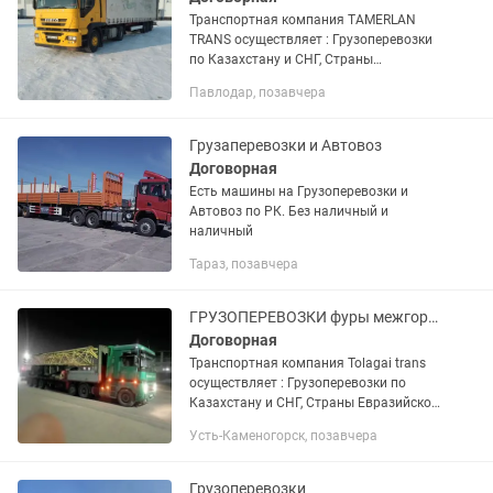
Транспортная компания TAMERLAN
TRANS осуществляет : Грузоперевозки
по Казахстану и СНГ, Страны
Евразийской экономического союза.
Павлодар, позавчера
Доставка груза отдельной машиной от
двери до двери. Перевозка...
Грузаперевозки и Автовоз
Договорная
Есть машины на Грузоперевозки и
Автовоз по РК. Без наличный и
наличный
Тараз, позавчера
ГРУЗОПЕРЕВОЗКИ фуры межгород перевозка груза тент 24/7
Договорная
Транспортная компания Tolagai trans
осуществляет : Грузоперевозки по
Казахстану и СНГ, Страны Евразийской
экономического союза. Доставка груза
Усть-Каменогорск, позавчера
отдельной машиной от двери до двери.
Перевозка...
Грузоперевозки