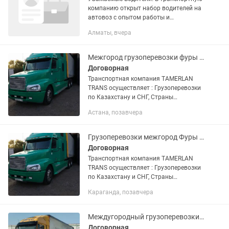
компанию открыт набор водителей на
автовоз с опытом работы и
водительскими правами категории СЕ,
Алматы, вчера
С1Е. Приглашаем кандидатов, которые
имеют опыт работы водителем...
Межгород грузоперевозки фуры Тента площадки камазы
Договорная
Транспортная компания TAMERLAN
TRANS осуществляет : Грузоперевозки
по Казахстану и СНГ, Страны
Евразийской экономического союза.
Астана, позавчера
Доставка груза отдельной машиной от
двери до двери. Перевозка...
Грузоперевозки межгород Фуры тентовки площадки камазы тралы
Договорная
Транспортная компания TAMERLAN
TRANS осуществляет : Грузоперевозки
по Казахстану и СНГ, Страны
Евразийской экономического союза.
Караганда, позавчера
Доставка груза отдельной машиной от
двери до двери. Перевозка...
Междугородный грузоперевозки фуры Тент площадки камазы газельи по Казахстан
Договорная