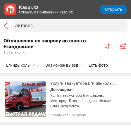
Kaspi.kz
Открыть
Открыть в Приложении Kaspi.kz
Объявления по запросу автовоз в
Егиндыколе
1 объявление
Егиндыколь
Возможен выезд
Есть фото
Услуги эвакуатора Егиндыколь. Эвакуатор. Эвакуатор. Автоперевозки. Автовоз.
Договорная
Услуги эвакуатора Егиндыколь.
Межгород. Быстрая подача. Низкие
цены! Документы
Егиндыколь, 25 июня