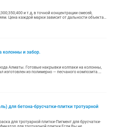
300;350;400 и т.д, в точной концентрации смесей,
и объекта
а колонны и забор.
рода Алматы. Готовые накрывки колпаки на колонны,
л изготовлен из полимерно — песчаного композита.
ль) для бетона-брусчатки-плитки тротуарной
аска для тротуарной плитки-Пигмент для брусчатки-
р для тротуарной плитки Если Вы не