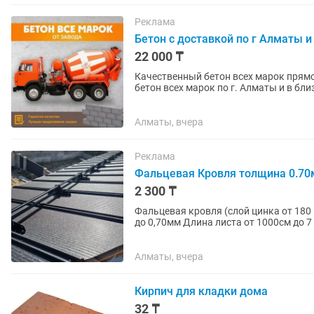
Реклама
Бетон с доставкой по г Алматы и
22 000 ₸
Качественный бетон всех марок прямо
бетон всех марок по г. Алматы и в бл
выходные дни 24/7! Опыт...
Алматы, вчера
Реклама
Фальцевая Кровля толщина 0.7
2 300 ₸
Фальцевая кровля (слой цинка от 180
до 0,70мм Длина листа от 1000см до 
Ширина листа...
Алматы, вчера
Кирпич для кладки дома
32 ₸