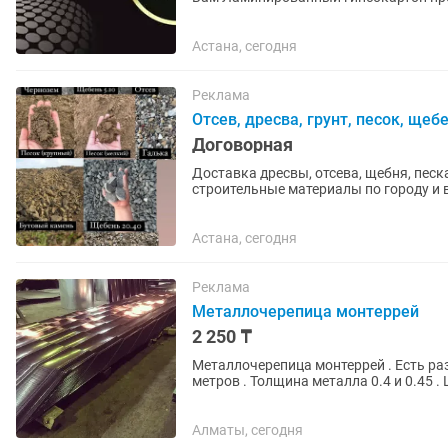
гипсокартона с высокопрочным...
Астана, сегодня
Реклама
Отсев, дресва, грунт, песок, щеб
Договорная
Доставка дресвы, отсева, щебня, песка, бал
строительные материалы по городу и в близлежащие рай
организациями. Быстро, надёжно,...
Астана, сегодня
Реклама
Металлочерепица монтеррей
2 250 ₸
Металлочерепица монтеррей . Есть раз
метров . Толщина металла 0.4 и 0.45 
✔️есть рассрочка через...
Алматы, сегодня