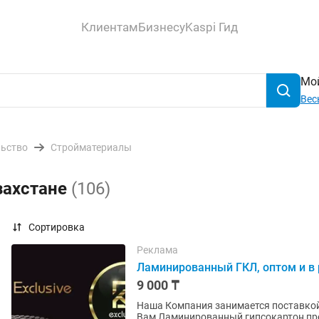
Клиентам
Бизнесу
Kaspi Гид
Мой
Вес
льство
Стройматериалы
захстане
(106)
Сортировка
Реклама
Ламинированный ГКЛ, оптом и в
9 000 ₸
Наша Компания занимается поставкой
Вам Ламинированный гипсокартон пред