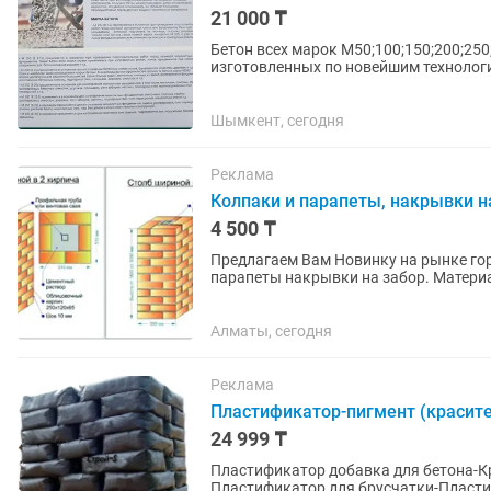
21 000 ₸
Бетон всех марок М50;100;150;200;250;
изготовленных по новейшим технологиям. Цена каждой марки зависит от дальност
и объема, в большом...
Шымкент, сегодня
Реклама
Колпаки и парапеты, накрывки н
4 500 ₸
Предлагаем Вам Новинку на рынке го
парапеты накрывки на забор. Материа
Очень легкие, долговечные,...
Алматы, сегодня
Реклама
Пластификатор-пигмент (красите
24 999 ₸
Пластификатор добавка для бетона-Кр
Пластификатор для брусчатки-Пластификато