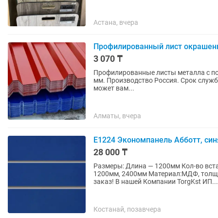
Астана, вчера
Профилированный лист окрашенн
3 070 ₸
Профилированные листы металла с по
мм. Производство Россия. Срок службы 7-10 лет Так же наша Компания 
может вам...
Алматы, вчера
Е1224 Экономпанель Абботт, син
28 000 ₸
Размеры: Длина — 1200мм Кол-во вста
1200мм, 2400мм Материал:МДФ, толщина 18
заказ! В нашей Компании TorgKst ИП...
Костанай, позавчера