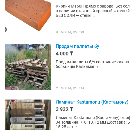
Кирпич М150! Прямо с завода. Без сол
в наличии отличный красный жженый ки
БЕЗ СОЛИ — стены...
Алматы, вчера
Продам паллеты бу
4 000 ₸
Продам паллеты б/у состояние как на
больницы Калкаман 7
Алматы, вчера
Ламинат Kastamonu (Кастамону
3 932 ₸
Ламинат Kastamonu (Кастамону) от официального
34 Толщина: 7, 8, 10, 12 мм Доставка: БЕСПЛАТНАЯ! • Гарантия на домашнее использование:
15-25 лет. •...