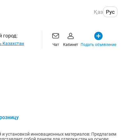
Қаз
Рус
 город:
ь Казахстан
Чат
Кабинет
Подать объявление
 розницу
 и установкой инновационных материалов: Предлагаем
ставляет собой панели для отделки стен на основе