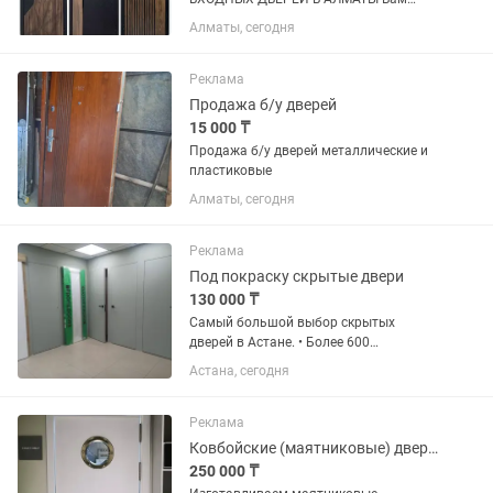
нужно купить двери в Алматы, но не
Алматы, сегодня
хочется ради этого ехать на
строительные рынки и по
строймаркетам? Зачем тратить выхи
Реклама
день на многочасовые...
Продажа б/у дверей
15 000 ₸
Продажа б/у дверей металлические и
пластиковые
Алматы, сегодня
Реклама
Под покраску скрытые двери
130 000 ₸
Самый большой выбор скрытых
дверей в Астане. • Более 600
выполненных заказов. • В наличии
Астана, сегодня
двери высотой 2000мм, 2200мм,
2300мм и 2400 мм. • Изготовление
дверей высотой до 3000 мм под заказ
Реклама
за 10...
Ковбойские (маятниковые) двери для кафе и ресторанов
250 000 ₸