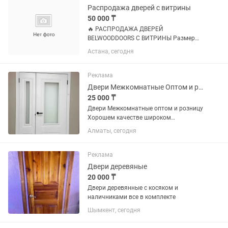
Распродажа дверей с витрины
50 000 ₸
🔥 РАСПРОДАЖА ДВЕРЕЙ
BELWOODDOORS С ВИТРИНЫ Размер
дверей: 2200 × 800 мм Каждая модель
Астана, сегодня
представлена в одном экземпляре. В
комплект входит: — дверное полотно; —
коробка без порога; — наличники с...
Реклама
Двери Межкомнатные Оптом и розницу хорошем качестве в широком ассортименте
25 000 ₸
Двери Межкомнатные оптом и розницу
Хорошем качестве широком
ассортименте! Цены от 20000 и выше
Алматы, сегодня
Размеры 02000 И высота 2.20 есть
Имеется Рассрочка! Наш Адрес Рынок
Аскер Биянху 266/1 ...
Реклама
Двери деревяные
20 000 ₸
Двери деревянные с косяком и
наличниками все в комплекте
Шымкент, сегодня