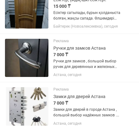
15 000 ₸
Есіктер сатылады, бұрын қолданыста
болған, жақсы сапада. Өлшемдері
20080 см. Ағаштан жасалған.
Байтерек (Новоалексеевка), сегодня
Реклама
Ручки для замков Астана
7 000 ₸
Ручки для замков , большой выбор
ручек для деревянных и железных
дверей . Ручки производство России ,
Астана, сегодня
Италии , Испании, Китая Подбор и
установка ручек именно для вашей
двери Консультация бесплатно...
Реклама
Замки для дверей Астана
7 000 ₸
Замки для дверей в городе Астана ,
большой выбор надёжных замков .
Замки производства Турции, Германии
Астана, сегодня
, Италии, России , Испании, Израиля,
Китая Бесплатная консультация
мастера для вас Выезд...