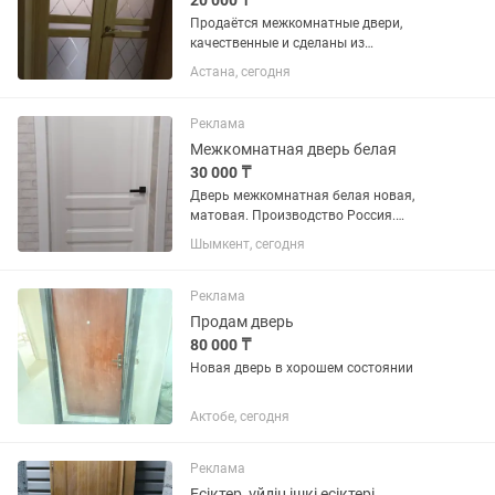
20 000 ₸
Продаётся межкомнатные двери,
качественные и сделаны из
натуральный дерево. Каждая дверь по
Астана, сегодня
20000тг
Реклама
Межкомнатная дверь белая
30 000 ₸
Дверь межкомнатная белая новая,
матовая. Производство Россия.
Размер 20080 см. Толщина 3,5 см. В
Шымкент, сегодня
упаковке. Небольшой торг уместен
Реклама
Продам дверь
80 000 ₸
Новая дверь в хорошем состоянии
Актобе, сегодня
Реклама
Есіктер, үйдің ішкі есіктері.