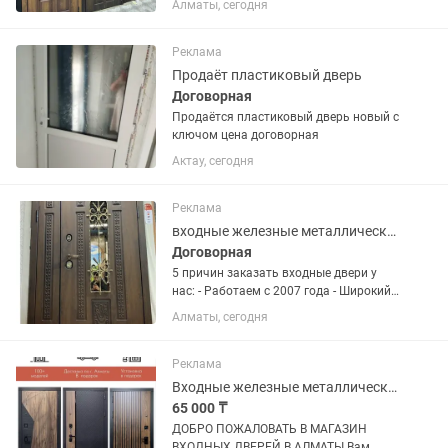
Алматы, сегодня
склада! Производства Россия
Казахстан Белорусская Цены от 53000
и выше Наш Адрес Рынок Аскер...
Реклама
Продаёт пластиковый дверь
Договорная
Продаётся пластиковый дверь новый с
ключом цена договорная
Актау, сегодня
Реклама
входные железные металлические стальные двери
Договорная
5 причин заказать входные двери у
нас: - Работаем с 2007 года - Широкий
ассортимент - Работаем без выходных
Алматы, сегодня
- Доставка и установка - Гарантия в
течение 12 месяцев Какие двери мы
предлагаем? В...
Реклама
Входные железные металлические стальные двери
65 000 ₸
ДОБРО ПОЖАЛОВАТЬ В МАГАЗИН
ВХОДНЫХ ДВЕРЕЙ В АЛМАТЫ Вам