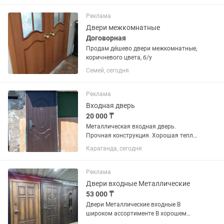
Реклама
Двери межкомнатные
Договорная
Продам дёшево двери межкомнатные,
коричневого цвета, б/у
Семей, сегодня
Реклама
Входная дверь
20 000 ₸
Металлическая входная дверь.
Прочная конструкция. Хорошая тепло-
и шумоизоляция. Подойдет для
Караганда, сегодня
квартиры, дома или другого
помещения. Примечание: Б/у.
Требуется замена замка (ключи
Реклама
отсутствуют)....
Двери входные Металлические
53 000 ₸
Двери Металлические входные В
широком ассортименте В хорошем
качестве Оптом и В розницу Двери со