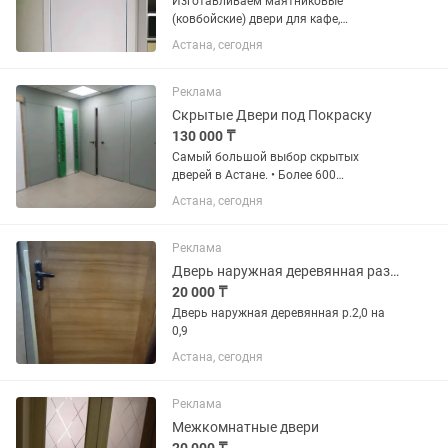
Изготавливаем маятниковые
(ковбойские) двери для кафе,
ресторанов, баров и кухонь HoReCa.
Астана, сегодня
Двери открываются в обе стороны,
удобны при высокой проходимости
персонала. Оснащаются круглым...
Реклама
Скрытые Двери под Покраску
130 000 ₸
Самый большой выбор скрытых
дверей в Астане. • Более 600
выполненных заказов. • В наличии
Астана, сегодня
двери высотой 2000мм, 2200мм,
2300мм и 2400 мм. • Изготовление
дверей высотой до 3000 мм под заказ
Реклама
за 10...
Дверь наружная деревянная размер 2,0 на 0,90
20 000 ₸
Дверь наружная деревянная р.2,0 на
0,9
Астана, сегодня
Реклама
Межкомнатные двери