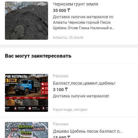
Чернозем грунт земля
35 000 ₸
Доставка сыпучих материалов по
Алматы Чернозем горный Песок
Щебень Отсев Глина Наличный и
безналичный расчет Цена зависит от
Алматы, 26 июля
расстояния
Вас могут заинтересовать
Реклама
Балласт,песок,цемент,щебень!
3 100 ₸
Доставка сыпучих материалов!
Караганда, сегодня
Реклама
Дешево Щебень песок балласт отсев грунт.
15 690 ₸