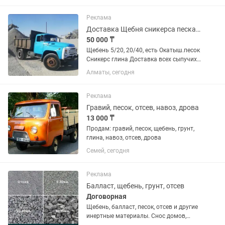
Услуги экскаватора 3в1.
Реклама
Доставка Щебня сникерса песка пресной глина отсев
50 000 ₸
Щебень 5/20, 20/40, есть Окатыш.песок
Сникерс глина Доставка всех сыпучих
материалов. Без посредников чистый
Алматы, сегодня
вес.
Реклама
Гравий, песок, отсев, навоз, дрова
13 000 ₸
Продам: гравий, песок, щебень, грунт,
глина, навоз, отсев, дрова
Семей, сегодня
Реклама
Балласт, щебень, грунт, отсев
Договорная
Щебень, балласт, песок, отсев и другие
инертные материалы. Снос домов,