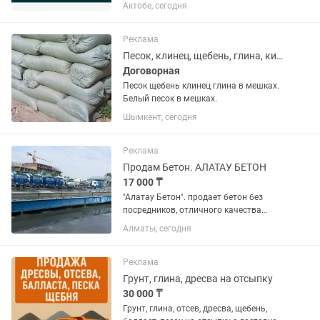
сооружений. Услуги камаза,
Актобе, сегодня
погрузчика, экскаватора. Нал/безнал.
ОУР, НДС.
Реклама
Песок, клинец, щебень, глина, кирпичи
Договорная
Песок щебень клинец глина в мешках.
Белый песок в мешках.
Шымкент, сегодня
Реклама
Продам Бетон. АЛАТАУ БЕТОН
17 000 ₸
"Алатау Бетон". продает бетон без
посредников, отличного качества
разных марок.Гарантия качества и
Алматы, сегодня
количества . Бетон
отМ100доМ500.Бетонный
завод"Алатау Бетон" изготовливает
Реклама
Бетон из мытого песка+...
Грунт, глина, дресва на отсыпку
30 000 ₸
Грунт, глина, отсев, дресва, щебень,