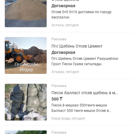
Договорная
Отсев 0×5 0×16 доставка по городу
бесплатно
Астана, сегодня
Реклама
Пгс Щебень Отсев Цемент
Договорная
Пгс Щебень Отсев Цемент Ракушеблок
Грунт Песок Грави сатылады
Атырау, сегодня
Реклама
Песок балласт отсев щебень в мешках цемент
500 ₸
Песок в мешках 500тенге мешок
Балласт 500 тенге мешок Отсев в
мешках 500 тенге Щебень 1000 тенге в
Караганда, сегодня
мешок Цемент Ротбанд Доставка
платный Подъем на этаж платный
Реклама