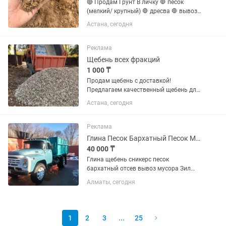
🔴 Продам Грунт В личку 🛑 песок
(мелкий/ крупный) 🛑 дресва 🛑 вывоз
мусора 🛑 щебень все фракции 🛑 грунт
Астана, сегодня
🛑 галька 🛑 отсев 🛑 чернозем В личку
Реклама
Щебень всех фракций
1 000 ₸
Продам щебень с доставкой!
Предлагаем качественный щебень для
любых строительных работ. В наличии:
Астана, сегодня
- Щебень фракции 5–20 мм - Щебень
фракции 20–40 мм Подходит для: -
заливки фундамента; -...
Реклама
Глина Песок Бархатный Песок Мытый Сникерс Щпс Пгс Отсев Щебень оптималка
40 000 ₸
Глина щебень сникерс песок
бархатный отсев вывоз мусора Зил
Сельхозник Каратыш
Алматы, сегодня
1
2
3
...
25