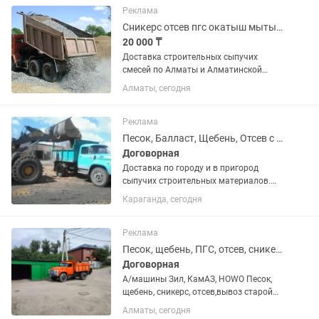
и организациями. Быстро,...
Реклама
Сникерс отсев пгс окатыш мытый песок бархан Балласт камень гпс отсев
20 000 ₸
Доставка строительных сыпучих
смесей по Алматы и Алматинской
области 1. Песок (обогащенный и
Алматы, сегодня
барханный) 2. Щебень (мелкий,
средний, крупный) 3. Отсев 4. ПГС
(песчано-гравийная смесь) 5. Балласт
Реклама
6....
Песок, Балласт, Щебень, Отсев с доставкой.
Договорная
Доставка по городу и в пригород
сыпучих строительных материалов.
Песок карьерный штукатурный,
Караганда, сегодня
Балласт речной мытый, Щебень
разных фракций, Отсев и др.
Осуществляем доставку на а.м. ЗИЛ
Реклама
от3.0 до 6.0...
Песок, щебень, ПГС, отсев, сникерс.Вывоз строй мусора ,погрузка.
Договорная
А/машины Зил, КамАЗ, HOWO Песок,
щебень, сникерс, отсев,вывоз старой
мусора,погрузка и пр. Доставка в
Алматы, сегодня
течение часа. Форма оплаты любая.