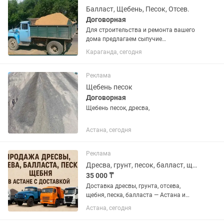
Балласт, Щебень, Песок, Отсев.
Договорная
Для строительства и ремонта вашего
дома предлагаем сыпучие
строительные материалы : Балласт
Караганда, сегодня
речной мытый, Песок штукатурный
карьерный, Щебень разных фракций,
Отсев. Доставляем по городу и в...
Реклама
Щебень песок
Договорная
Щебень песок, дресва,
Астана, сегодня
Реклама
Дресва, грунт, песок, балласт, щебень
35 000 ₸
Доставка дресвы, грунта, отсева,
щебня, песка, балласта — Астана и
пригород. Поставляем строительные
Астана, сегодня
материалы по городу и в близлежащие
районы. Работаем с частными лицами