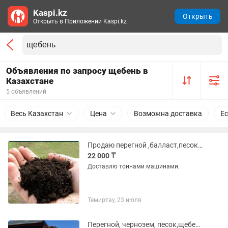
Kaspi.kz
Открыть
Открыть в Приложении Kaspi.kz
Объявления по запросу щебень в
Казахстане
5 объявлений
Весь Казахстан
Цена
Возможна доставка
Ес
Продаю перегной ,балласт,песок,щебень,отсев.
22 000 ₸
Доставлю тоннами машинами.
Темиртау, 23 июля
Перегной, чернозем, песок,щебень, отсев