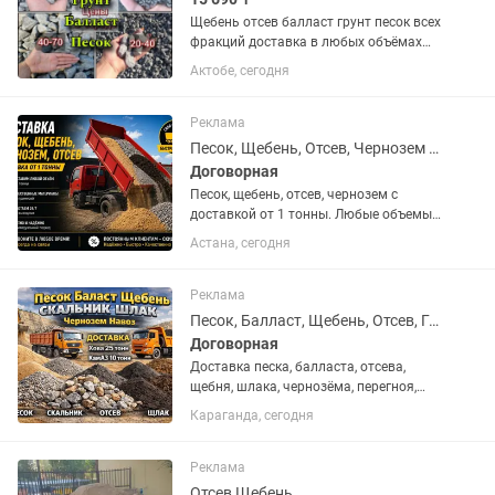
Щебень отсев балласт грунт песок всех
фракций доставка в любых объёмах
тонн Доставка машинами Камаз,
Актобе, сегодня
Шахман Звоните в любое время цены
не дорогие!
Реклама
Песок, Щебень, Отсев, Чернозем от 1тонны
Договорная
Песок, щебень, отсев, чернозем с
доставкой от 1 тонны. Любые объемы.
Быстрая доставка, выгодные цены.
Астана, сегодня
Звоните в любое время.
Реклама
Песок, Балласт, Щебень, Отсев, Грунт, Чернозем, Перегной
Договорная
Доставка песка, балласта, отсева,
щебня, шлака, чернозёма, перегноя,
грунта, скальника и многое другое
Караганда, сегодня
Реклама
Отсев Щебень