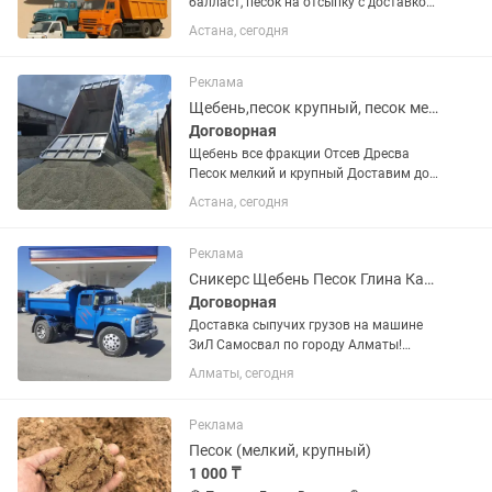
балласт, песок на отсыпку с доставкой
— Астана и пригород
Астана, сегодня
Реклама
Щебень,песок крупный, песок мелкий,отсев,дресва
Договорная
Щебень все фракции Отсев Дресва
Песок мелкий и крупный Доставим до
дома Наличный без наличный расчет,
Астана, сегодня
перечислением Можете оплатить через
каспи gold
Реклама
Сникерс Щебень Песок Глина Камни Доставка
Договорная
Доставка сыпучих грузов на машине
ЗиЛ Самосвал по городу Алматы!
Песок Мытый Песок Барханный
Алматы, сегодня
Щебень Сникерс Отсев ПГС Камни
Вывоз Мусора И т.д. Всё вопросы по
телефону!
Реклама
Песок (мелкий, крупный)
1 000 ₸