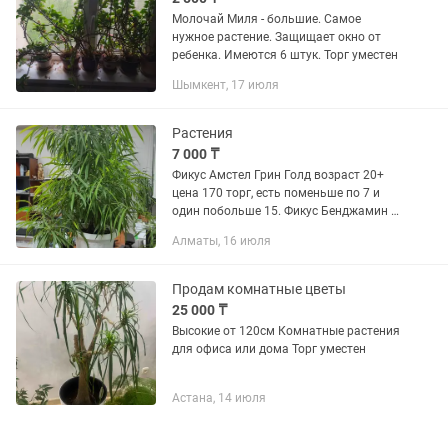
Молочай Миля - большие. Самое
нужное растение. Защищает окно от
ребенка. Имеются 6 штук. Торг уместен
Шымкент, 17 июля
Растения
7 000 ₸
Фикус Амстел Грин Голд возраст 20+
цена 170 торг, есть поменьше по 7 и
один побольше 15. Фикус Бенджамин в
форме бонсая цена 40 Бенджамин
Алматы, 16 июля
маленький 5,.Все растения разводили
сами ухоженные с хорошим...
Продам комнатные цветы
25 000 ₸
Высокие от 120см Комнатные растения
для офиса или дома Торг уместен
Астана, 14 июля