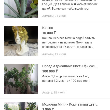
Греции. Для лечебных и косметических
целей. Возможен небольшой торг
Алматы, 21 июля
Кашпо
10 000 ₸
Кашпо из гипса Можно водой залить
не треснет и не потечет Покупала в
свое время за 15.000тг Продам за
10.000тг Надо просто от пыли
Алматы, 19 июля
вытереть Торг уместен реальному
покупателю Район туздыбастау...
Продам домашние цветы фикус1,3 м , роза китайская 1м ,пальма 1,2
100 000 ₸
Фикус 1,3 м , роза китайская 1 м ,
пальма 1,2 м за три 100 тыс торг.
Астана, 18 июля
Молочай Миля - Комнатный цветок.
2 500 ₸