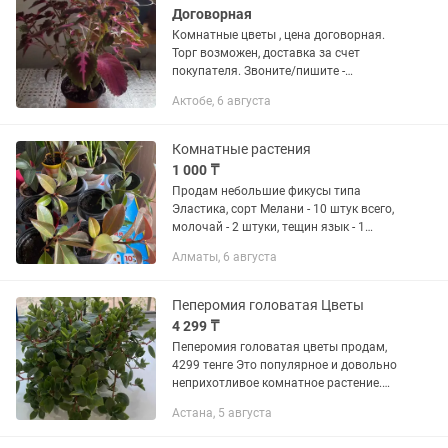
Договорная
Комнатные цветы , цена договорная.
Торг возможен, доставка за счет
покупателя. Звоните/пишите -
уточняйте интересующую вас
Актобе, 6 августа
информацию...
Комнатные растения
1 000 ₸
Продам небольшие фикусы типа
Эластика, сорт Мелани - 10 штук всего,
молочай - 2 штуки, тещин язык - 1
штука. Каждый по 1000 тенге. Торг
Алматы, 6 августа
уместен. Самовывоз. По всем
вопросам просьба писать...
Пеперомия головатая Цветы
4 299 ₸
Пеперомия головатая цветы продам,
4299 тенге Это популярное и довольно
неприхотливое комнатное растение.
ТОРГ пишите
Астана, 5 августа