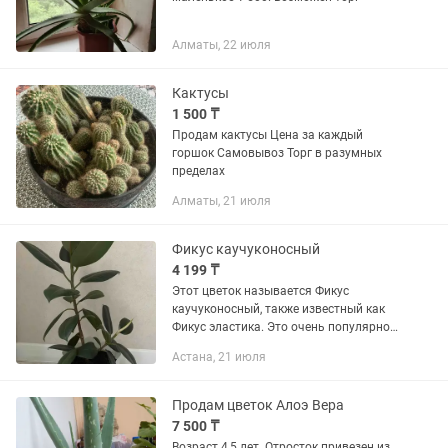
Алматы, 22 июля
Кактусы
1 500 ₸
Продам кактусы Цена за каждый
горшок Самовывоз Торг в разумных
пределах
Алматы, 21 июля
Фикус каучуконосный
4 199 ₸
Этот цветок называется Фикус
каучуконосный, также известный как
Фикус эластика. Это очень популярное,
неприхотливое комнатное растение с
Астана, 21 июля
крупными, кожистыми глянцевыми
листьями. • Высота только...
Продам цветок Алоэ Вера
7 500 ₸
Возраст 4,5 лет. Отросток привезен из