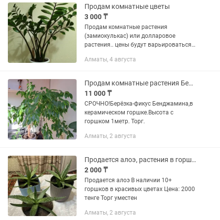
Продам комнатные цветы
3 000 ₸
Продам комнатные растения
(замиокулькас) или долларовое
растения.. цены будут варьироваться
от размера цветка, есть большие,
Алматы, 4 августа
средние, маленькие 3.000 5.000..8000..
(торг уместен)
Продам комнатные растения Берёзка-фикус Бенджамина
11 000 ₸
СРОЧНО!Берёзка-фикус Бенджамина,в
керамическом горшке.Высота с
горшком 1метр. Торг.
Алматы, 2 августа
Продается алоэ, растения в горшках
2 000 ₸
Продается алоэ В наличии 10+
горшков в красивых цветах Цена: 2000
тенге Торг уместен
Алматы, 2 августа