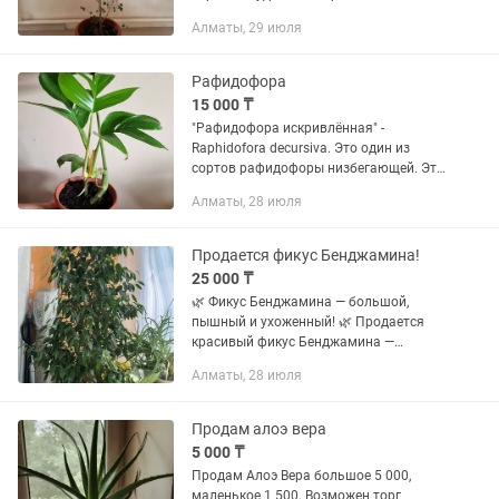
Самовывоз район Баянаульская
Алматы, 29 июля
Жангильдина
Рафидофора
15 000 ₸
"Рафидофора искривлённая" -
Raphidofora decursiva. Это один из
сортов рафидофоры низбегающей. Это
лиана, достигающая крупных
Алматы, 28 июля
размеров. Светолюбивое растение. В
Казахстане редкость. Возможна
доставка...
Продается фикус Бенджамина!
25 000 ₸
🌿 Фикус Бенджамина — большой,
пышный и ухоженный! 🌿 Продается
красивый фикус Бенджамина —
настоящее украшение для дома, офиса,
Алматы, 28 июля
зимнего сада или просторной лоджии.
✅ Высота около 180 см. ✅ Густая,...
Продам алоэ вера
5 000 ₸
Продам Алоэ Вера большое 5 000,
маленькое 1 500. Возможен торг