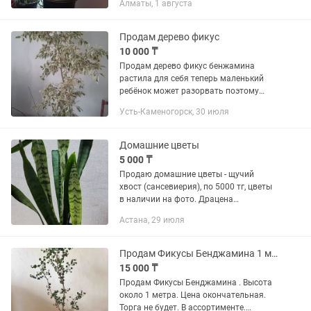
Алматы, 1 августа
интерьера. Цена: 33 000 тенге.
Сансевиерия высотой 85 см —...
Продам дерево фикус
10 000 ₸
Продам дерево фикус бенжамина
растила для себя теперь маленький
ребёнок может разорвать поэтому
решила продать очень красивый
Усть-Каменогорск, 30 июля
густой листочки не обычные горшок
белый красивый он сам 1 метр
примерно с...
Домашние цветы
5 000 ₸
Продаю домашние цветы - щучий
хвост (сансевиерия), по 5000 тг, цветы
в наличии на фото. Драцена
маргината - 4000 тг, на фото. Возможен
Астана, 29 июля
торг.
Продам Фикусы Бенджамина 1 метр
15 000 ₸
Продам Фикусы Бенджамина . Высота
около 1 метра. Цена окончательная.
Торга не будет. В ассортименте.