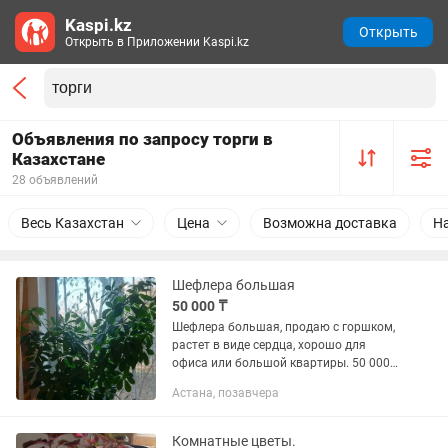
Kaspi.kz
Открыть
Открыть в Приложении Kaspi.kz
Объявления по запросу торги в
Казахстане
28 объявлений
Весь Казахстан
Цена
Возможна доставка
Н
Шефлера большая
50 000 ₸
Шефлера большая, продаю с горшком,
растет в виде сердца, хорошо для
офиса или большой квартиры. 50 000
тенге. Без торга.
Астана, позавчера
Комнатные цветы.