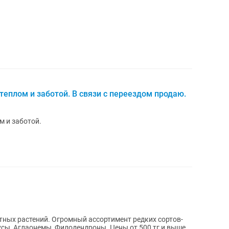
еплом и заботой. В связи с переездом продаю.
м и заботой.
ых растений. Огромный ассортимент редких сортов-
сы, Аглаонемы, Филодендроны. Цены от 500 тг и выше