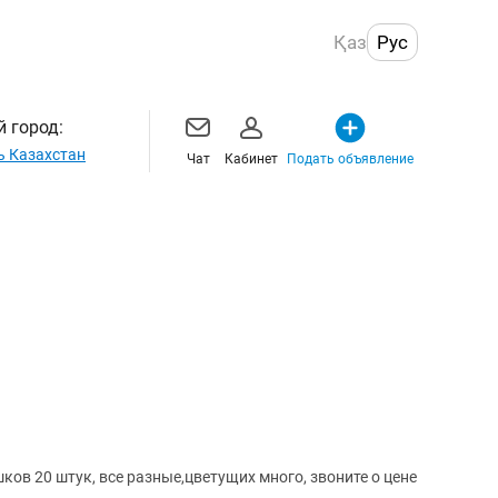
Қаз
Рус
 город:
ь Казахстан
Чат
Кабинет
Подать объявление
ов 20 штук, все разные,цветущих много, звоните о цене