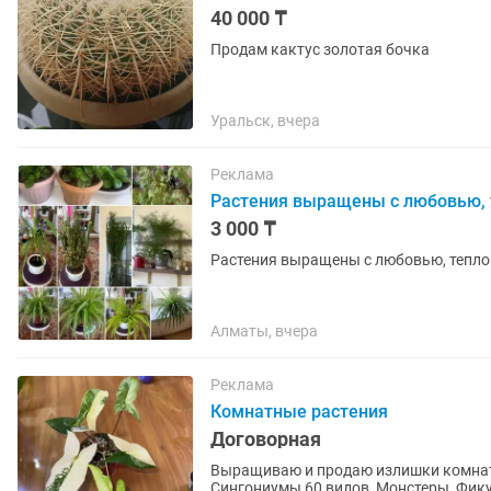
40 000 ₸
Продам кактус золотая бочка
Уральск, вчера
Реклама
Растения выращены с любовью, т
3 000 ₸
Растения выращены с любовью, тепло
Алматы, вчера
Реклама
Комнатные растения
Договорная
Выращиваю и продаю излишки комнатн
Сингониумы 60 видов, Монстеры, Фику