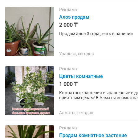
Реклама
Алоэ продам
2 000 ₸
Продам алоэ 3 года , есть в наличии
Уральск, сегодня
Реклама
Цветы комнатные
1 000 ₸
Комнатные растения выращенные в до
приятным ценам! В Алматы возможна доставка свыше 10 000 тг. Цены указаны на фото.
Moi_mir_zeleni присоединяйтесь
Алматы, сегодня
Реклама
Продам комнатное растение