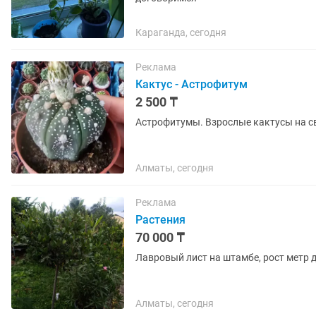
Караганда, сегодня
Реклама
Кактус - Астрофитум
2 500 ₸
Астрофитумы. Взрослые кактусы на св
Алматы, сегодня
Реклама
Растения
70 000 ₸
Лавровый лист на штамбе, рост метр д
Алматы, сегодня