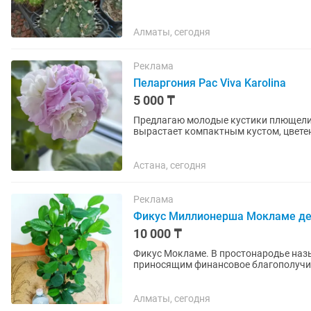
Алматы, сегодня
Реклама
Пеларгония Pac Viva Karolina
5 000 ₸
Предлагаю молодые кустики плющелистн
вырастает компактным кустом, цветен
розового цвета в начале цветения и...
Астана, сегодня
Реклама
Фикус Миллионерша Мокламе де
10 000 ₸
Фикус Мокламе. В простонародье наз
приносящим финансовое благополучие. Растение неприхотливое, лёгкое в уходе. Пересаж
удобрением . Высота...
Алматы, сегодня