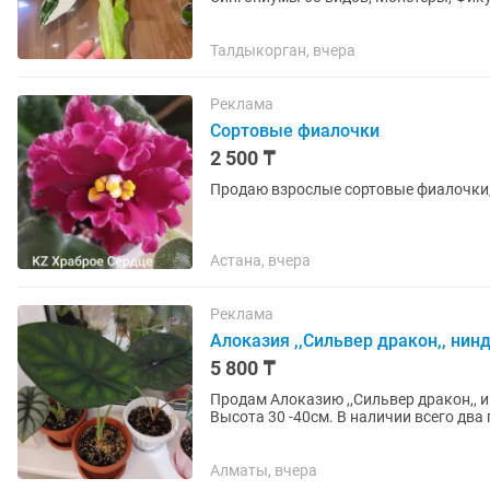
Талдыкорган, вчера
Реклама
Сортовые фиалочки
2 500 ₸
Продаю взрослые сортовые фиалочки, 
Астана, вчера
Реклама
Алоказия ,,Сильвер дракон,, нин
5 800 ₸
Продам Алоказию ,,Сильвер дракон,, и ,ниндзя.Не прихотливая в уходе, пересадки не требует.
Высота 30 -40см. В наличии всего два
Алматы, вчера