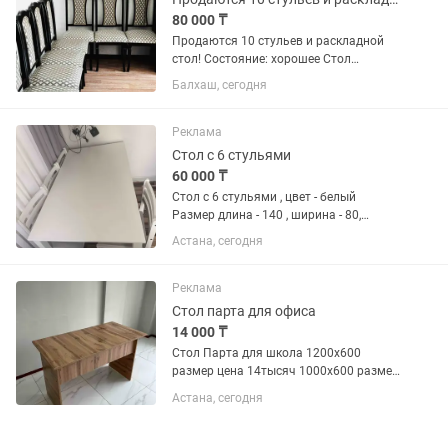
80 000 ₸
Продаются 10 стульев и раскладной
стол! Состояние: хорошее Стол
раскладной: Размер, длина 2 м,
Балхаш, сегодня
ширина 80 см Стол и стулья цвет
ВЕНГЕ ОКОНЧАТЕЛЬНО 80 тыс тенге
Писать на в@цап
Реклама
Стол с 6 стульями
60 000 ₸
Стол с 6 стульями , цвет - белый
Размер длина - 140 , ширина - 80,
высота столам 75 САМОВЫВОЗ ,
Астана, сегодня
Реклама
Стол парта для офиса
14 000 ₸
Стол Парта для школа 1200х600
размер цена 14тысяч 1000х600 размер
цена 12 тысяч 1100х600 размер цена
Астана, сегодня
13 тысяч Каспи рассрочка есть ред
есть Скидка будет если больше 10
парту берете