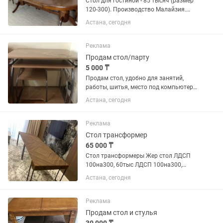
Стол для гостиной - 85 тысяч (размер
120-300). Производство Малайзия.
Крепкий, очень хорошего качества и
Астана, сегодня
состояния. Разборка и самовывоз.
Реклама
Продам стол/парту
5 000 ₸
Продам стол, удобно для занятий,
работы, шитья, место под компьютер
(системный блок), полки для книг, одна
Астана, сегодня
полка выдвижная.
Реклама
Стол трансформер
65 000 ₸
Стол трансформеры Жер стол ЛДСП
100на300, 60тыс ЛДСП 100на300,
65тыс ЛДСП с мет ножками. 100на300,
Астана, сегодня
85тыс ЛДСП с мет ножками 100на400,
95тыс МДФ 100на300, 110тыс МДФ
100на400, 130тыс Круглый стол...
Реклама
Продам стол и стулья