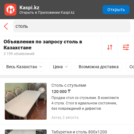
Kaspi.kz
Открыть
Открыть в Приложении Kaspi.kz
Объявления по запросу столь в
Казахстане
3 199 объявлений
Весь Казахстан
Цена
Возможна доставка
С
Столь с стульями
120 000 ₸
Продам стол со стульями. В комплекте
4 стула. Стол в идеальном состоянии,
без повреждений и дефектов
Актау, 2 августа
Табуретки и столь 800х1200