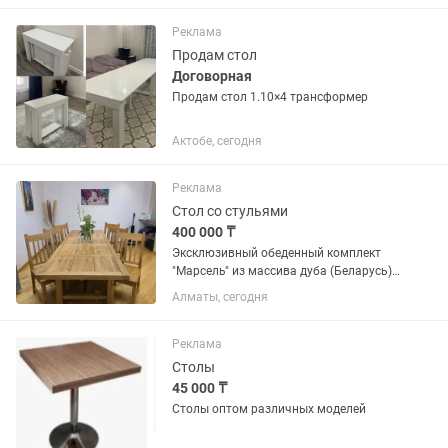
столешницы закруглены . 3 ящика , 1
ящик для хранения ноутбука. К нему...
Реклама
Продам стол
Договорная
Продам стол 1.10×4 трансформер
Актобе, сегодня
Реклама
Стол со стульями
400 000 ₸
Эксклюзивный обеденный комплект
"Марсель" из массива дуба (Беларусь)
Предлагается к продаже стильный и
Алматы, сегодня
благородный комплект: массивный
стол и 6 удобных стульев,
выполненные из натурального...
Реклама
Столы
45 000 ₸
Столы оптом различных моделей