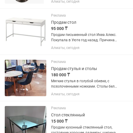
Алматы, сегодня
Реклама
Продам стол
95 000 ₸
Продам письменный стол Икеа Алекс.
Покупала в Уюте год назад. Причина
продажи: Переезд. Стол почти новый.
Алматы, сегодня
Практически не использовался. Сейчас
стоят примерно 222000
Реклама
Продам стулья и столы
180 000 ₸
Мягкие стулья в голубой обивке, с
позолоченными ножками. Столы белая
столешница, светлые ножки.
Алматы, сегодня
Реклама
Стол стеклянный
15 000 ₸
Продам кухонный стеклянный стол,
состояние хорошее, размеры: ширина