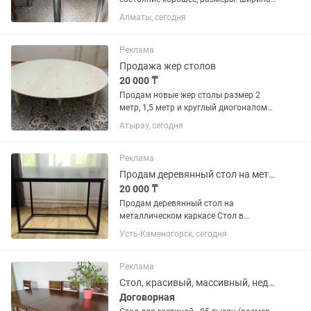
74, длина 120, высота 76. Бонусом могу
Алматы, сегодня
еще три табуретки отдать, если надо
Реклама
Продажа жер столов
20 000 ₸
Продам новые жер столы размер 2
метр, 1,5 метр и круглый диогоналом
1,3 метр. Складывается как чемодан.
Атырау, сегодня
Реклама
Продам деревянный стол на металлическом каркасе
20 000 ₸
Продам деревянный стол на
металлическом каркасе Стол в
хорошем состоянии, прочный и
Усть-Каменогорск, сегодня
устойчивый. Размеры: • Высота — 65
см • Ширина — 100 см • Глубина — 50
см Деревянная столешница
Реклама
Металлический...
Стол, красивый, массивный, недорого!
Договорная