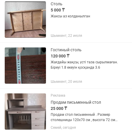
Столь
5 000 ₸
Жаксы аз колданылган
Шымкент, 22 июля
Гостиный столь
120 000 ₸
Жағдайы жақсы, үсті таза сырылмаған.
Біреуі 1.8 екеуін қосқанда 3.6
Шымкент, 20 июля
Реклама
Продам письменный стол
25 000 ₸
Продам стол письменный . Размер
столешницы 120х70 см , высота 72 см.
Материал ЛДСП , все в
Семей, сегодня
противоударной кромкой ПВХ , края