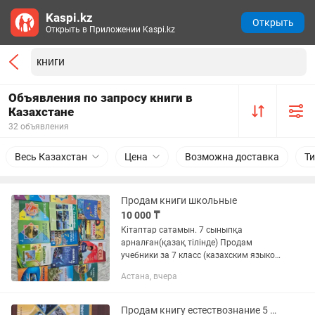
Kaspi.kz
Открыть
Открыть в Приложении Kaspi.kz
Объявления по запросу книги в
Казахстане
32 объявления
Весь Казахстан
Цена
Возможна доставка
Ти
Продам книги школьные
10 000 ₸
Кітаптар сатамын. 7 сыныпқа
арналған(қазақ тілінде) Продам
учебники за 7 класс (казахским языком
обучения).
Астана, вчера
Продам книгу естествознание 5 класс, издательство алматыкитап