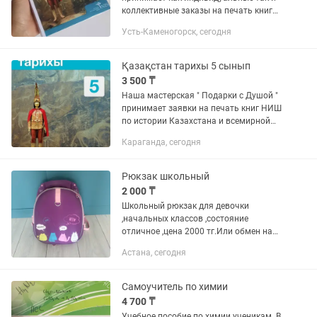
коллективные заказы на печать книг
по истории Казахстана и Всемирной
Усть-Каменогорск, сегодня
истории за 5 класс, издательства НИШ,
как на русском , так и на...
Қазақстан тарихы 5 сынып
3 500 ₸
Наша мастерская " Подарки с Душой "
принимает заявки на печать книг НИШ
по истории Казахстана и всемирной
истории. Печать на двух языках. Каз. и
Караганда, сегодня
рус. Стоимость истории
Казахстана-3500. Всемирной...
Рюкзак школьный
2 000 ₸
Школьный рюкзак для девочки
,начальных классов ,состояние
отличное ,цена 2000 тг.Или обмен на
канцтовары(цветные
Астана, сегодня
карандаши,альбом для
рисования,обложки для книг)
Самоучитель по химии
4 700 ₸
Учебное пособие по химии ученикам. В