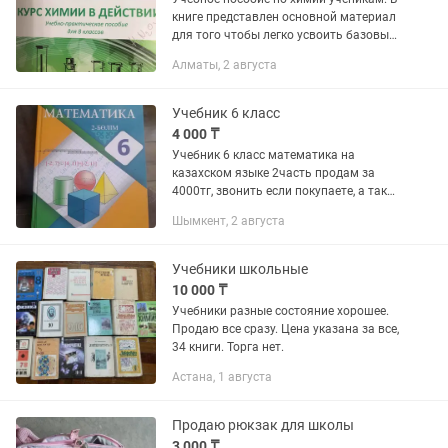
книге представлен основной материал
для того чтобы легко усвоить базовые
и очень важные темы, которые нужны
Алматы, 2 августа
не только в 7 и 8 классе, но и в
старших, особенно в 9...
Учебник 6 класс
4 000 ₸
Учебник 6 класс математика на
казахском языке 2часть продам за
4000тг, звонить если покупаете, а так
не беспокоить.Состояние книги
Шымкент, 2 августа
хорошая почти новая .
Учебники школьные
10 000 ₸
Учебники разные состояние хорошее.
Продаю все сразу. Цена указана за все,
34 книги. Торга нет.
Астана, 1 августа
Продаю рюкзак для школы
3 000 ₸