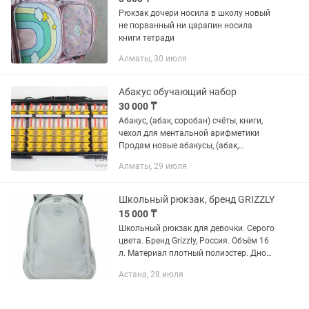
Рюкзак дочери носила в школу новый
не порванный ни царапин носила
книги тетради
Алматы, 30 июля
Абакус обучающий набор
30 000 ₸
Абакус, (абак, соробан) счёты, книги,
чехол для ментальной арифметики
Продам новые абакусы, (абак,
соробан) счёты для ментальной
Алматы, 29 июля
арифметики. Есть большие
(демонстрационные) и маленькие
абакусы для...
Школьный рюкзак, бренд GRIZZLY
15 000 ₸
Школьный рюкзак для девочки. Серого
цвета. Бренд Grizzly, Россия. Объём 16
л. Материал плотный полиэстер. Дно
твёрдое. Водо-грязеотталкивающая
Астана, 28 июля
пропитка. Длина 29 см Ширина 20 см
Высота 40...