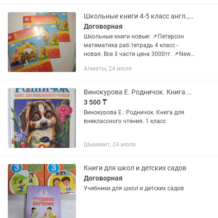
Школьные книги 4-5 класс англ.,Франц,логика,матема, литра - недорого.
Договорная
Школьные книги новые: 📌Петерсон
математика раб.тетрадь 4 класс -
новая. Все 3 части цена 3000тг. 📌New
success elementary 5 класс. 2 части б/у -
Алматы, 24 июля
1500 тг. 📌Холодова информатика/
логика 4 класс раб.тет....
Винокурова Е. Родничок. Книга для внеклассного чтения. 1 класс
3 500 ₸
Винокурова Е.: Родничок. Книга для
внеклассного чтения. 1 класс
Шымкент, 24 июля
Книги для школ и детских садов
Договорная
Учебники для школ и детских садов