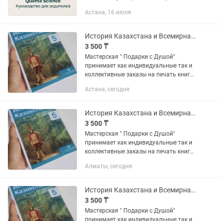
прекратить. «Интеллектуальный
Астана, 16 июля
фундамент» — это не сборник
банальных советов от психологов. Это
жесткая,...
История Казахстана и Всемирная история 5 класс НИШ
3 500 ₸
Мастерская " Подарки с Душой"
принимает как индивидуальные так и
коллективные заказы на печать книг
по истории Казахстана и Всемирной
Астана, сегодня
истории за 5 класс, издательства НИШ,
как на русском , так и на...
История Казахстана и Всемирная история 5 класс НИШ
3 500 ₸
Мастерская " Подарки с Душой"
принимает как индивидуальные так и
коллективные заказы на печать книг
по истории Казахстана и Всемирной
Алматы, сегодня
истории за 5 класс, издательства НИШ,
как на русском , так и на...
История Казахстана и Всемирная история 5 класс НИШ
3 500 ₸
Мастерская " Подарки с Душой"
принимает как индивидуальные так и