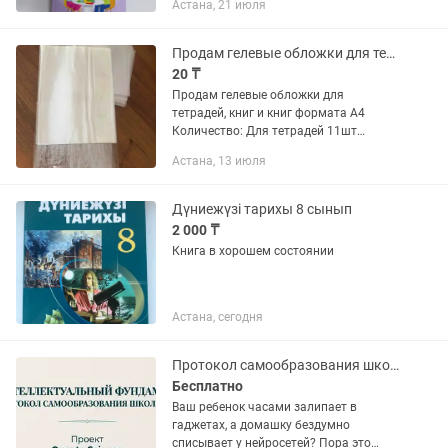
Астана, 21 июля
Продам гелевые обложки для тетрадей, книг и книг формата А4
20 ₸
Продам гелевые обложки для
тетрадей, книг и книг формата А4
Количество: Для тетрадей 11шт
(2135см) 20тг/ за 1шт Для книг 3шт
Астана, 13 июля
(2345см) 60тг/за 1шт Для больших
(А4) 11шт (3044см) 120тг/ за 1шт...
Дүниежүзі тарихы 8 сынып
2 000 ₸
Книга в хорошем состоянии
Астана, сегодня
Протокол самообразования школьника Интеллектуальный фундамент (PDF)
Бесплатно
Ваш ребенок часами залипает в
гаджетах, а домашку бездумно
списывает у нейросетей? Пора это