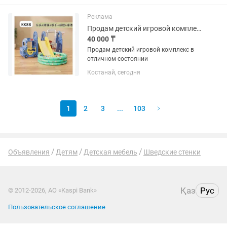
Читает, Подходит Почти на Все Марки
и Модели Авто. Машин Включая...
Реклама
Продам детский игровой комплекс
40 000 ₸
Продам детский игровой комплекс в
отличном состоянии
Костанай, сегодня
1
2
3
...
103
Объявления
Детям
Детская мебель
Шведские стенки
Қаз
Рус
© 2012-2026, АО «Kaspi Bank»
Пользовательское соглашение