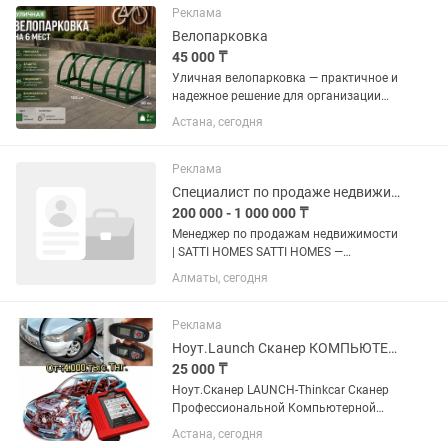
Идеален для заправки салатов,...
Реклама
Велопарковка
45 000 ₸
Уличная велопарковка — практичное и
надежное решение для организации
парковки велосипедов и самокатов
Астана, сегодня
возле жилых комплексов, бизнес-
центров, школ, магазинов и торговых
центров. Конструкция...
Реклама
Специалист по продаже недвижимости
200 000 - 1 000 000 ₸
Менеджер по продажам недвижимости
| SATTI HOMES SATTI HOMES —
компания, которая помогает людям
Алматы, сегодня
приобрести недвижимость в Алматы
напрямую от застройщиков. Мы
работаем только с официальными
Реклама
партнерами,...
Ноут.Launch Сканер КОМПЬЮТЕРной диагностики Авто.Прибор.OBD2,ЭБУ.
25 000 ₸
Ноут.Сканер LAUNCH-Thinkcar Сканер
Профессиональной Компьютерной
Диагно 2026года. New, от Известной,
Астана, сегодня
Легендарной Компании LAUNCH,