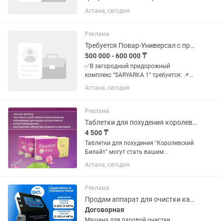
Работа с тестом, выпечкой и тд Лепка
Астана, сегодня
пельменей, манты, лепешки, вареники.
Работа не ограничивается тестом.
Заработная плата...
Реклама
Требуется Повар-Универсал с проживанием
500 000 - 600 000 ₸
✅В загородный придорожный
комплекс “SARYARKA 1” требуется: 📌
Повар-Универсал восточной кухни С
Астана, сегодня
опытом работы 📆График работы
кухни с 07:00 до 00:00 💰Оплата
договорная Восточная и
Реклама
национальный кухня,...
Таблетки для похудения королевский билайт
4 500 ₸
Таблетки для похудения "Королевский
Билайт" могут стать вашим
помощником в достижении желаемой
Астана, сегодня
фигуры. Этот комплекс,
разработанный с учетом потребностей
современного человека, направлен на
Реклама
поддержку...
Продам аппарат для очистки каталитических нейтрализаторов
Договорная
Машина для паровой очистки