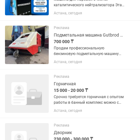
каталитического нейтрализатора Эта
паровая машина для очистки
Астана, сегодня
подходит для очистки
трехкомпонентных каталитических
нейтрализаторов, небольших DPF/SCR
Реклама
транспортных средств,...
Подметальная машина Gutbrod B900, бензиновая, Германия
700 000 ₸
Продам профессиональную
бензиновую подметальную машину
Gutbrod B900 (Германия).
Астана, сегодня
Предназначена для уборки асфальта,
бетона, складов, производственных
помещений, парковок, дворов и других
Реклама
территорий....
Горничная
15 000 - 20 000 ₸
Срочно требуется горничная с опытом
работы в банный комплекс можно с
проживанием Две бани, График 2/2
Астана, сегодня
Возраст от 30-45 возраст. 16000 за
смену ,+ питание. Оплата еженедельно
каждый понедельник. Без...
Реклама
Дворник
230 000 - 300 000 ₸