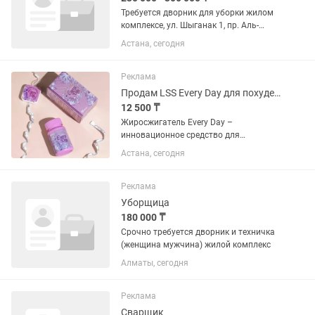
Требуется дворник для уборки жилом
комплексе, ул. Шыганак 1, пр. Аль-
Фараби 9. График 6/1 с 8:00-17:00.
Астана, сегодня
Суббота 8:00-13:00.
Реклама
Продам LSS Every Day для похудения
12 500 ₸
Жиросжигатель Every Day –
инновационное средство для
эффективного похудения, созданное на
Астана, сегодня
основе растительных компонентов.
Этот уникальная добавка подходит как
женщинам, так и мужчинам, помогая...
Реклама
Уборщица
180 000 ₸
Срочно требуется дворник и техничка
(женщина мужчина) жилой комплекс
Алматы, сегодня
Реклама
Сварщик