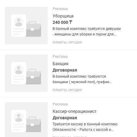
Реклама
Уборщица
240 000 ₸
В банный комплекс требуется девушки
- женщины для уборки и парни для
уборки . Можно с проживанием .
Алматы, сегодня
Двухразовое питание. 2/2 график , в
будние дни с 10:00 до 01:00, в
выходные дни с 09:00 до 01:00....
Реклама
Банщик
Договорная
В банный комплекс требуются
банщики ( мужской пол), график
сменный , двухразовое питание ,
Алматы, сегодня
Можно с проживанием. Стажировка 1
день не оплачивается . Все вопросы
при собеседовании дополнительные ....
Реклама
Кассир-операционист
Договорная
Требуется кассир в банный комплекс
Обязанности: • Работа с кассой и
оплатами • Встреча гостей •