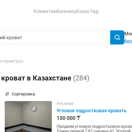
Клиентам
Бизнесу
Kaspi Гид
Мой
Вес
е гарнитуры
 кроват в Казахстане
(284)
Сортировка
Реклама
Угловая подростковая кровать
150 000 ₸
Продаем угловую подростковую кровать,со вторы
Длина первой 1’87,ширина 82. Второй 