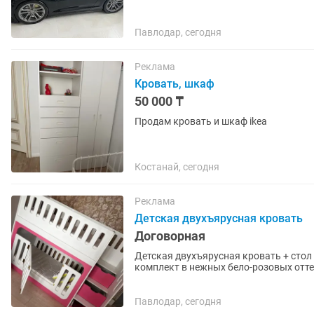
Павлодар, сегодня
Реклама
Кровать, шкаф
50 000 ₸
Продам кровать и шкаф ikea
Костанай, сегодня
Реклама
Детская двухъярусная кровать
Договорная
Детская двухъярусная кровать + стол и стулья (комплект
комплект в нежных бело-розовых оттенках 
входит: ✔️ Двухъярусная...
Павлодар, сегодня