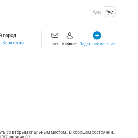
Қаз
Рус
 город:
ь Казахстан
Чат
Кабинет
Подать объявление
м спальным местом . В хорошем состоянии.
1’87 ширина 82