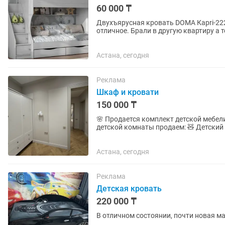
60 000 ₸
Двухъярусная кровать DОМА Карrі-222+Матрасы 6512, 80х180 см, светло серый. Состояние
отличное. Брали в другую квартиру а 
подходит.
Астана, сегодня
Реклама
Шкаф и кровати
150 000 ₸
🌸 Продается комплект детской мебели в отличном 
детской комнаты продаем: 🧸 Детский шкаф для одежды — вместительный, удобный, с
полками и отделением для вешалок....
Астана, сегодня
Реклама
Детская кровать
220 000 ₸
В отличном состоянии, почти новая ма