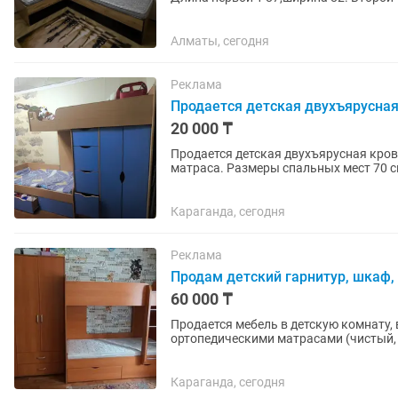
Алматы, сегодня
Реклама
Продается детская двухъярусная
20 000 ₸
Продается детская двухъярусная кров
матраса. Размеры спальных мест 70 с
275 см длина. Самовывоз из...
Караганда, сегодня
Реклама
Продам детский гарнитур, шкаф, 
60 000 ₸
Продается мебель в детскую комнату,
ортопедическими матрасами (чистый, б
отличается цветом),При...
Караганда, сегодня