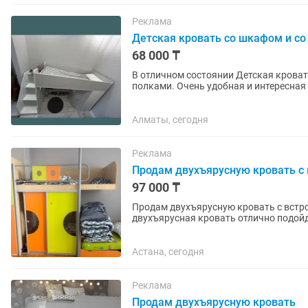
Реклама
Детская кровать со шкафом и со
68 000 ₸
В отличном состоянии Детская кроват
полками. Очень удобная и интересная 
Параметры полной конструкции:...
Алматы, сегодня
Реклама
Продам двухъярусную кровать 
97 000 ₸
Продам двухъярусную кровать с встроенным шкафом (б
двухъярусная кровать отлично подойд
места и вместительный шкаф для...
Астана, сегодня
Реклама
Продам двухъярусную кровать