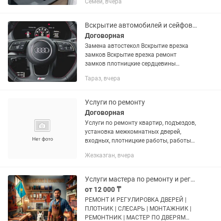
Семей, вчера
Вскрытие автомобилей и сейфов плотник врезка замков замена автостекол
Договорная
Замена автостекол Вскрытие врезка
замков Вскрытие врезка ремонт
замков плотницкие сердцевины
установка межкомнатных дверей
Тараз, вчера
Качественно и недорого Стаж более 30
лет Служба аварийного вскрытия...
Услуги по ремонту
Договорная
Услуги по ремонту квартир, подъездов,
установка межкомнатных дверей,
входных, плотницкие работы, работы
по гипсокартону, любые виды монтажа
Жезказган, вчера
демонтажа
Услуги мастера по ремонту и регулировке дверей. Плотник-слесарь
от 12 000 ₸
РЕМОНТ И РЕГУЛИРОВКА ДВЕРЕЙ |
ПЛОТНИК | СЛЕСАРЬ | МОНТАЖНИК |
РЕМОНТНИК | МАСТЕР ПО ДВЕРЯМ