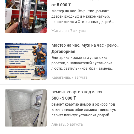
от 5 000 ₸
Мастер на час. Вскрытие , ремонт
дверей входных и межкомнатных,
пластиковых и Стеклянных дверей.
Мастер. Ремонт межкомнатных,
Житикара, 7 августа
пластиковых, металлических входных
дверей.Установка, врезка замков и...
Мастер на час. Муж на час - ремонтные и монтажные работы.
Договорная
Электрика: • замена и установка
розеток, выключателей • установка
люстр, светильников, бра • замена
патронов, автоматов (без штробления)
Караганда, 7 августа
Сантехника: • замена смесителей,
сифонов, шлангов • установка...
ремонт квартир под ключ
500 - 5 000 ₸
ремонт квартир домов и офисов под
ключ. левкас обои ламинат линолеум
паркет плинтус установка дверей
межкомнатных сантехника
Алматы, 6 августа
перегородка стен демонтаж монтаж
мелкосрочные работы выполняем