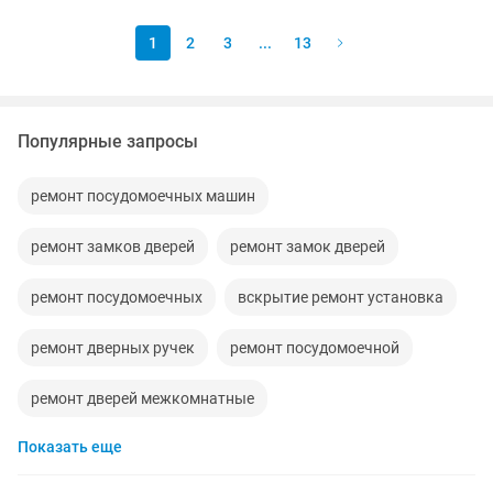
свою работу...
1
2
3
...
13
Популярные запросы
ремонт посудомоечных машин
ремонт замков дверей
ремонт замок дверей
ремонт посудомоечных
вскрытие ремонт установка
ремонт дверных ручек
ремонт посудомоечной
ремонт дверей межкомнатные
Показать еще
ремонт посудомоечной машин
атырау-сервис ремонт