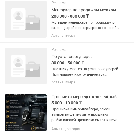
дверь с небольшими стеклянными...
Реклама
Менеджер по продажам межкомнатных дверей
200 000 - 800 000 ₸
Мы ищем менеджера по продажам в
салон дверей и интерьерных решений.
Нам нужен человек, который умеет
Астана, вчера
грамотно общаться с клиентами,
любит красивые интерьеры и хочет
зарабатывать в продажах. Чем...
Реклама
По установке дверей
30 000 - 50 000 ₸
Плотник / Мастер по установке дверей
Приглашаем к сотрудничеству
опытных плотников для выполнения
Астана, вчера
заказов через приложение Яндекс. Что
нужно делать: •установка
межкомнатных и входных дверей;
Прошивка мерседес ключей(рыбка), вскрытие авто
•монтаж...
5 000 - 10 000 ₸
Прошивка иммобилайзера, ремон
замков вскрытие авто прошивка
рыбка ключей прошивка смарт ключей
Качественно с гарантией Открыть
Алматы, сегодня
капот Открыть багаж открыть сейф