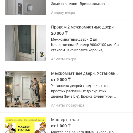
Замена замков - Врезка замков -
Замена сердцевин - Замена дверных
Атырау, вчера
ручек - Установка дверных ручек -
Ремонт дверных ручек - Ремонт...
Продам 2 межкомнатные двери
20 000 ₸
Межкомнатные двери, 2 шт.
Качественные Размер 900×2100 мм. Со
стеклом. В комплекте коробка,
наличники, петли, ручки. Наличники из
Алматы, вчера
дерева. Хорошее состояние,
демонтированы аккуратно в связи с...
Межкомнатные двери. Установка и ремонт
от 9 000 ₸
Установка дверей «под ключ»: от
простых распашных до скрытых
дверей (Invisible). Врезка фурнитуры:
профессиональная врезка замков,
Алматы, позавчера
скрытых петель и ручек. Сборка и
монтаж дверной коробки. Установка...
Мастер на час
от 1 000 ₸
Мастер для вашего дома. Выполняю