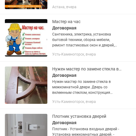
Приветствую! Оказываю услуги по
Астана, вчера
ремонту и регулировке дверей в Астане
с быстрым выездом и аккуратной...
Мастер на час
Договорная
Сантехника, электрика, установка
бытовой техники, сборка мебели,
ремонт пластиковых окон и дверей,
линолеум, плинтус, ремонт и замена
Усть-Каменогорск, вчера
замков, сердцевин, установка входных
и межкомнатных дверей и...
Нужен мастер по замене стекла в межкомнатной двери.
Договорная
Нужен мастер по замене стекла в
межкомнатной двери. Дверь со
вклеенным стеклом, конструкция
неразборная снаружи, стекло
Усть-Каменогорск, вчера
находится внутри полотна. Нужен
человек с опытом ремонта/разбора
таких...
Плотник установка дверей
Договорная
Плотник - Установка входных дверей -
Установка межкомнатных дверей. -