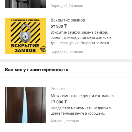
замков в день обращения! Откроем
Боралдай, 24 июня
замок в квартире, автомобиле, гараже,
сейфе, офисе! Сохраним целостность...
Вскрытие замков
от 500 ₸
Вскрытие замков, замена замков,
ремонт замков, установка замков в
день обращения! Откроем замок в
квартире, автомобиле, гараже, сейфе,
Боралдай, 22 июня
офисе! Сохраним целостность двери и
работоспособность...
Вас могут заинтересовать
Реклама
Межкомнатные двери в комплекте в отличном состоянии
17 000 ₸
Продаются межкомнатные двери в
цвете тёмный венге в хорошем
состоянии - 7 штук Есть два варианта
Алматы, сегодня
дизайна: двери с декоративной
матовой стеклянной вставкой и глухая