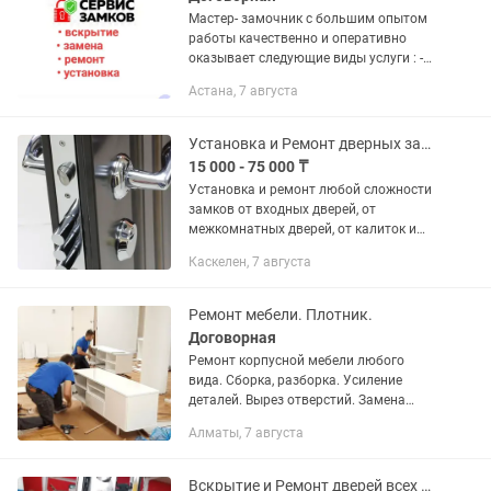
Мастер- замочник с большим опытом
работы качественно и оперативно
оказывает следующие виды услуги : -
вскрытие/взлом замка без
Астана, 7 августа
повреждения двери (в случае
отсутствия ключей или заклинивания
замка) ...
Установка и Ремонт дверных замков любой сложности
15 000 - 75 000 ₸
Установка и ремонт любой сложности
замков от входных дверей, от
межкомнатных дверей, от калиток и
ворот: • Установка новых замков •
Каскелен, 7 августа
Замена ручек, тела и цилиндра
(сердцевины) замка • Ремонт...
Ремонт мебели. Плотник.
Договорная
Ремонт корпусной мебели любого
вида. Сборка, разборка. Усиление
деталей. Вырез отверстий. Замена
фурнитуры, регулировка. Навеска
Алматы, 7 августа
предметов. Установка, ремонт
межкомнатных дверей. Укладка
ламината,...
Вскрытие и Ремонт дверей всех видов. Установка,замена замков и ручек и т.д.