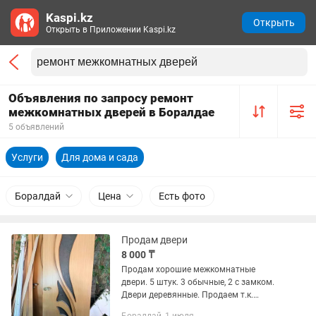
Kaspi.kz
Открыть
Открыть в Приложении Kaspi.kz
Объявления по запросу ремонт
межкомнатных дверей в Боралдае
5 объявлений
Услуги
Для дома и сада
Боралдай
Цена
Есть фото
Продам двери
8 000 ₸
Продам хорошие межкомнатные
двери. 5 штук. 3 обычные, 2 с замком.
Двери деревянные. Продаем т.к.
делали ремонт и купили другого цвета.