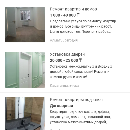
квартиры межкомнатные двери,
только...
Ремонт квартир и домов
1 000 - 40 000 ₸
Предлагаем услуги по ремонту квартир
и домов. Все виды внутренних работ.
Цены договорные. Перечень работ:
Гипсокартон Левкас Обои Кафель
Алматы, сегодня
Выравнивание стен, полов и потолков
Установка межкомнатных...
Установка дверей
20 000 - 25 000 ₸
Установка межкомнатных и Входных
дверей любой сложности! Ремонт и
замена ручек и замки!
Караганда, вчера
Ремонт квартиры под ключ
Договорная
Квартиры под ключ кафель, дефект,
штукатурка, ламинат, наливной пол,
установка межкомнатных дверей,