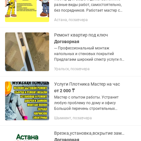
разные виды работ, самостоятельно,
без посредников. Работает мастер с
"прямыми и правильными руками!
Астана, позавчера
Оплата договорная [в зависимости от
работы! Мелкосрочный...
Ремонт квартир под ключ
Договорная
--- Профессиональный монтаж
напольных и стеновых покрытий
Предлагаем широкий спектр услуги по
отделке помещений: Укладка
Уральск, позавчера
напольных покрытий: ламинат, кварц-
винил, паркет Художественная
укладка...
Услуги Плотника Мастер на час
от 2 000 ₸
Мастер с опытом работы. Устранит
любую проблему по дому и офису
Большой перечень строительных
услуги (электрик, плотник, сантехник)
Шымкент, позавчера
Гарантия качество Звоните в любое
время 24/7 Мастер на все...
Врезка,установка,вскрытие замка, замена сердцевины замков,ремонт дверных
Договорная