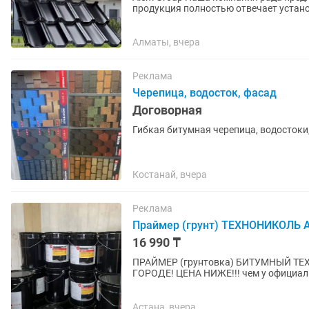
продукция полностью отвечает установленным ст
ассортимент кровельных...
Алматы, вчера
Реклама
Черепица, водосток, фасад
Договорная
Гибкая битумная черепица, водостоки
Костанай, вчера
Реклама
Праймер (грунт) ТЕХНОНИКОЛЬ A
16 990 ₸
ПРАЙМЕР (грунтовка) БИТУМНЫЙ ТЕ
ГОРОДЕ! ЦЕНА НИЖЕ!!! чем у официальных магазинов и конкурентов! Идеальное сцепление и
быстрая сушка Наносится даже на вла
Астана, вчера