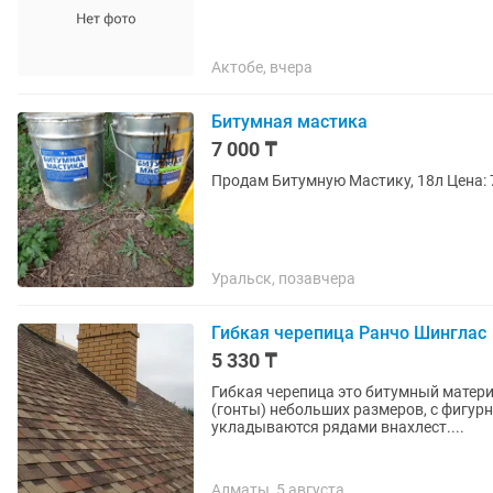
Актобе, вчера
Битумная мастика
7 000 ₸
Продам Битумную Маст
Уральск, позавчера
Гибкая черепица Ранчо Шинглас
5 330 ₸
Гибкая черепица это битумный матер
(гонты) небольших размеров, с фигур
укладываются рядами внахлест....
Алматы, 5 августа