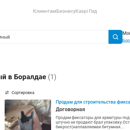
Клиентам
Бизнесу
Kaspi Гид
Мой
Бор
ый в Боралдае
(1)
Сортировка
Продам для строительства фикс
Договорная
Продам фиксаторы для арматуры под п
штучно не продают брал упаковку.Ост
бикрост(наплавляемая битумная...