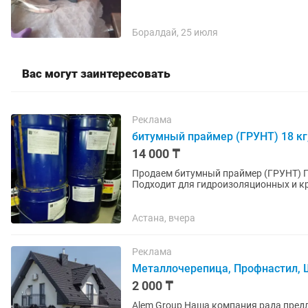
Боралдай, 25 июля
Вас могут заинтересовать
Реклама
битумный праймер (ГРУНТ) 18 кг,
14 000 ₸
Продаем битумный праймер (ГРУНТ) П
Подходит для гидроизоляционных и кр
других поверхностей. Хорошая...
Астана, вчера
Реклама
Металлочерепица, Профнастил, Ш
2 000 ₸
Alem Group Наша компания рада предложить обширный выбор металлопроката! Вся