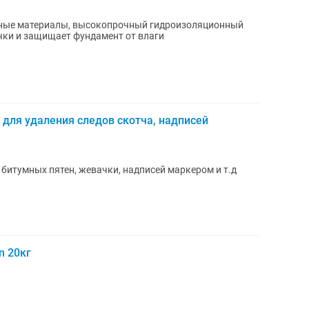
ные материалы, высокопрочный гидроизоляционный
чки и защищает фундамент от влаги
для удаления следов скотча, надписей
 битумных пятен, жевачки, надписей маркером и т.д
n 20кг