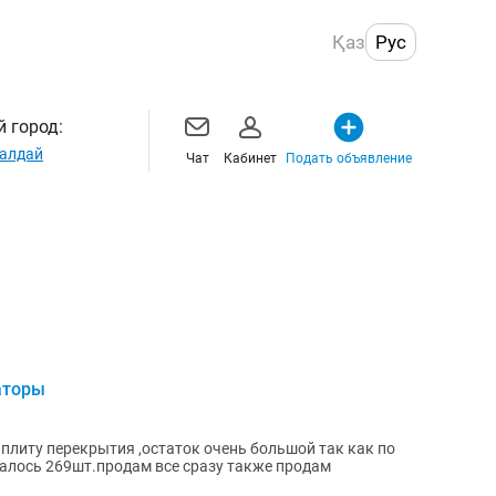
Қаз
Рус
 город:
алдай
Чат
Кабинет
Подать объявление
аторы
литу перекрытия ,остаток очень большой так как по
алось 269шт.продам все сразу также продам