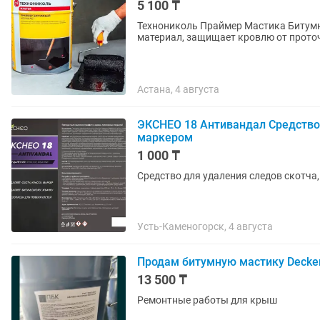
5 100 ₸
Технониколь Праймер Мастика Битум
материал, защищает кровлю от прото
Астана, 4 августа
ЭКСНЕО 18 Антивандал Средство 
маркером
1 000 ₸
Средство для удаления следов скотча,
Усть-Каменогорск, 4 августа
Продам битумную мастику Decke
13 500 ₸
Ремонтные работы для крыш