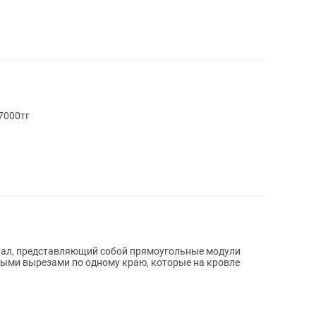
ику, 18л Цена: 7000тг
иал, представляющий собой прямоугольные модули
ными вырезами по одному краю, которые на кровле