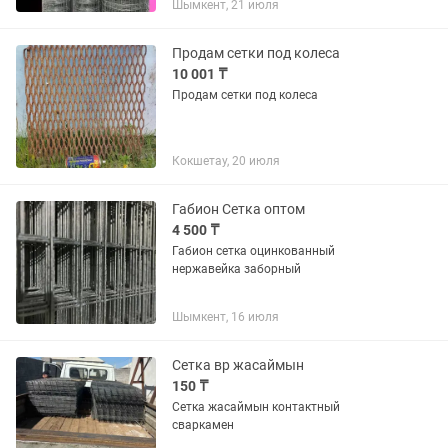
Шымкент, 21 июля
Төмен ✅Шарбақ,Поля Қоршауға
арналған әр турлі көлемде 🪄
,ұзындығы 10м...
Продам сетки под колеса
10 001 ₸
Продам сетки под колеса
Кокшетау, 20 июля
Габион Сетка оптом
4 500 ₸
Габион сетка оцинкованный
нержавейка заборный
Шымкент, 16 июля
Сетка вр жасаймын
150 ₸
Сетка жасаймын контактный
сваркамен