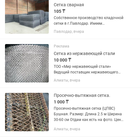
эскизам и...
Сетка сварная
105 ₸
Собственное производство кладочной
сетки в г.Павлодар. Имеем
возможность изготовить сетку
Павлодар, вчера
арматурную - кладочную ,
изготовленную из проволоки ВР-1 d3,
d4, d5, d6, d6.5, d8, d10 по вашим
Реклама
эскизам и...
Сетка из нержавеющей стали
10 000 ₸
ТОО «Мир нержавеющей стали»
Ведущий поставщик нержавеющего
металлопроката мировых
Алматы, вчера
производителей на территории РК.
Основными критериями компании
является, качественная продукция и
Просечно-вытяжная сетка.
приемлемые цены. В...
1 000 ₸
Просечно-вытяжная сетка (ЦПВС)
Бушная. Размер: Длина 2.5 м Ширина
30-60 см Отдам как есть на фото. Цена
договорная.
Алматы, вчера