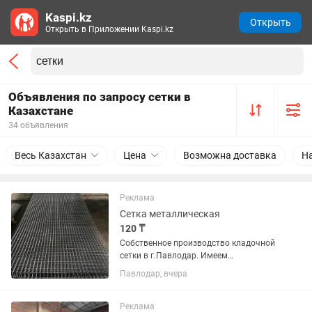
Kaspi.kz
Открыть
Открыть в Приложении Kaspi.kz
Объявления по запросу сетки в
Казахстане
34 объявления
Весь Казахстан
Цена
Возможна доставка
Н
Реклама
Сетка металлическая
120 ₸
Собственное производство кладочной
сетки в г.Павлодар. Имеем
возможность изготовить сетку
Павлодар, вчера
арматурную - кладочную ,
изготовленную из проволоки ВР-1 d3,
d4, d5, d6, d6.5, d8, d10 по вашим
Реклама