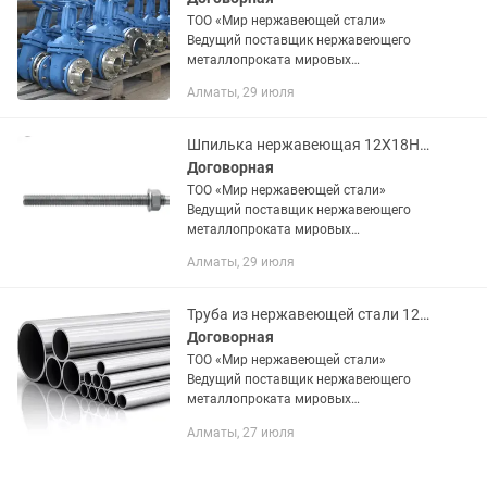
ТОО «Мир нержавеющей стали»
Ведущий поставщик нержавеющего
металлопроката мировых
производителей на территории РК.
Алматы, 29 июля
Основными критериями компании
является, качественная продукция и
приемлемые цены. В...
Шпилька нержавеющая 12Х18Н10Т
Договорная
ТОО «Мир нержавеющей стали»
Ведущий поставщик нержавеющего
металлопроката мировых
производителей на территории РК.
Алматы, 29 июля
Основными критериями компании
является, качественная продукция и
приемлемые цены. В...
Труба из нержавеющей стали 12Х18Н10Т, AISI 201, 304, 321
Договорная
ТОО «Мир нержавеющей стали»
Ведущий поставщик нержавеющего
металлопроката мировых
Производителей на территории РК.
Алматы, 27 июля
Основными критериями компании
является, качественная Продукция и
приемлемые цены. В...