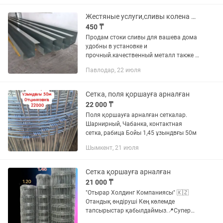
рынок «Партнер», 6 контейнер.
Жестяные услуги,сливы колена на стеки
450 ₸
Продам стоки сливы для вашева дома
удобны в установке и
прочный.качественный металл также и
сполимерным покрытием под вашь
Павлодар, 22 июля
дом звоните проконсультирую
посоветую.
Сетка, поля қоршауға арналған
22 000 ₸
Поля қоршауға арналған сеткалар.
Шарнирный, Чабанка, контактная
сетка, рабица Бойы 1,45 ұзындвғы 50м
Шымкент, 21 июля
Сетка қоршауға арналған
21 000 ₸
"Отырар Холдинг Компаниясы" 🇰🇿
Отандық өндіруші Кең көлемде
тапсырыстар қабылдаймыз.📍Супер
✅Акция Басталды🪄Өз бағасынан да