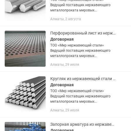
Ведущий поставщик нержавеющего
металлопроката мировых
производителей на территории РК.
Алматы, 2 августа
Основными критериями компании
является, качественная продукция и
приемлемые цены. В...
Перфорированный лист из нержавеющей стали
Договорная
ТОО «Мир нержавеющей стали»
Ведущий поставщик нержавеющего
металлопроката мировых
производителей на территории РК.
Алматы, 29 июля
Основными критериями компании
является, качественная продукция и
приемлемые цены. В...
Кругляк из нержавеющей стали AISI:201, 304, 321
Договорная
ТОО «Мир нержавеющей стали»
Ведущий поставщик нержавеющего
металлопроката мировых
Производителей на территории РК.
Алматы, 29 июля
Основными критериями компании
является, качественная Продукция и
приемлемые цены. В...
Запорная арматура из нержавеющей стали
Договорная