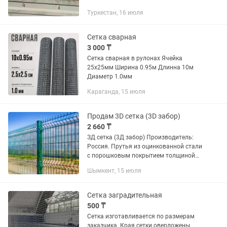
Туркестан, 16 июля
Сетка сварная
3 000 ₸
Сетка сварная в рулонах Ячейка
25х25мм Ширина 0.95м Длинна 10м
Диаметр 1.0мм
Караганда, 15 июля
Продам 3D сетка (3D забор)
2 660 ₸
ЗД сетка (3Д забор) Производитель:
Россия. Прутья из оцинкованной стали
с порошковым покрытием толщиной
3.5мм. Цвет: Зеленый (RAL 6005)
Шымкент, 15 июля
2.5х2.03м 13'500 тг/шт или 2'660 тг/
кв.м. 2.5х1.53м 11'500...
Сетка заградительная
500 ₸
Сетка изготавливается по размерам
заказчика. Края сетки оверложены.