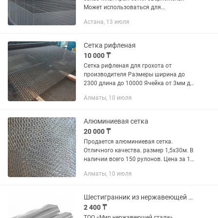
Может использоваться для
ограждения залов при игре в любой
Астана, 13 июля
вид спорта. Отличается особой
прочностью и долговечностью....
Сетка рифленая
10 000 ₸
Сетка рифленая для грохота от
производителя Размеры ширина до
2300 длина до 10000 Ячейка от 3мм до
100мм
Алматы, 10 июля
Алюминиевая сетка
20 000 ₸
Продается алюминиевая сетка.
Отличного качества. размер 1,5x30м. В
наличии всего 150 рулонов. Цена за 1
рулон 20 000. Если больше 10 рулонов
Алматы, 10 июля
цена договорная
Шестигранник из нержавеющей стали 12Х18Н10Т
2 400 ₸
ТОО «Мир нержавеющей стали»