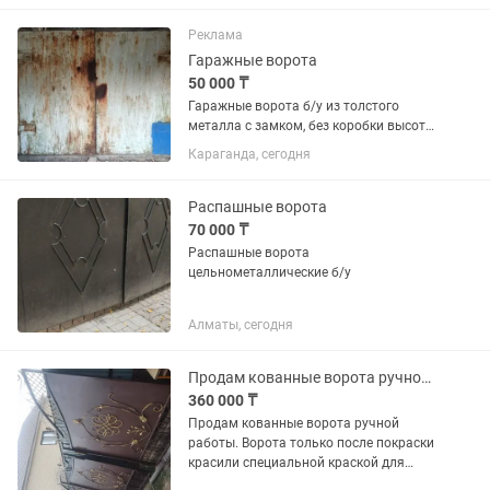
Реклама
Гаражные ворота
50 000 ₸
Гаражные ворота б/у из толстого
металла с замком, без коробки высота
2м ширина 2.5м
Караганда, сегодня
Распашные ворота
70 000 ₸
Распашные ворота
цельнометаллические б/у
Алматы, сегодня
Продам кованные ворота ручной работы
360 000 ₸
Продам кованные ворота ручной
работы. Ворота только после покраски
красили специальной краской для
железа Обмен есть только на крс