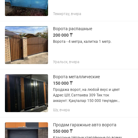
Темиртау, вчера
Ворота распашные
200 000 ₸
Ворота - 4 метра, калитка 1 метр.
Уральск, вчера
Ворота металлические
150 000 ₸
Продажа ворот, на любой вкус и цвет
Адрес ШУ, Сатпаева 309 Тик ток
аккаунт: Қақпалар 150 000 теңгеден
басталады, тағы да айтамыз —
Шу, вчера
БАСТАП Ворота от 150.000 тг , старт
цена 150.000 , в объявление...
Продам гаражные авто ворота
550 000 ₸
Классные тёплые утеплённые по всему