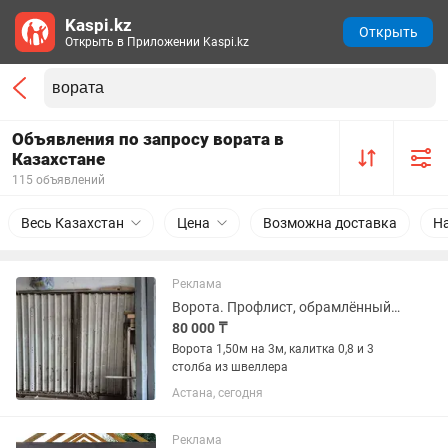
Kaspi.kz
Открыть
Открыть в Приложении Kaspi.kz
Объявления по запросу вората в
Казахстане
115 объявлений
Весь Казахстан
Цена
Возможна доставка
Н
Реклама
Ворота. Профлист, обрамлённый уголком
80 000 ₸
Ворота 1,50м на 3м, калитка 0,8 и 3
столба из швеллера
Астана, сегодня
Реклама