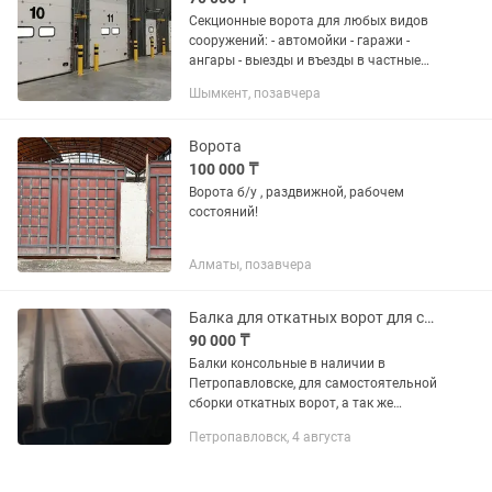
Секционные ворота для любых видов
сооружений: - автомойки - гаражи -
ангары - выезды и въезды в частные
дома. Ремонт, монтаж и обслуживание
Шымкент, позавчера
автоматических ворот и шлагбаумов
разных типови и брендов.
Ворота
100 000 ₸
Ворота б/у , раздвижной, рабочем
состояний!
Алматы, позавчера
Балка для откатных ворот для самостоятельной сборки
90 000 ₸
Балки консольные в наличии в
Петропавловске, для самостоятельной
сборки откатных ворот, а так же
автоматика для откатных ворот в
Петропавловск, 4 августа
наличии