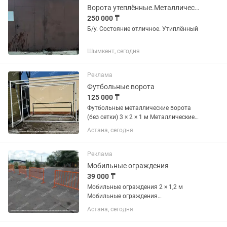
Ворота утеплённые.Металлический
250 000 ₸
Б/у. Состояние отличное. Утиплённый
Шымкент, сегодня
Реклама
Футбольные ворота
125 000 ₸
Футбольные металлические ворота
(без сетки) 3 × 2 × 1 м Металлические
футбольные ворота предназначены
Астана, сегодня
для использования на спортивных
площадках, во дворах и на частных
территориях. Подходят для...
Реклама
Мобильные ограждения
39 000 ₸
Мобильные ограждения 2 × 1,2 м
Мобильные ограждения
предназначены для временного
Астана, сегодня
ограничения и зонирования
территорий. Используются на