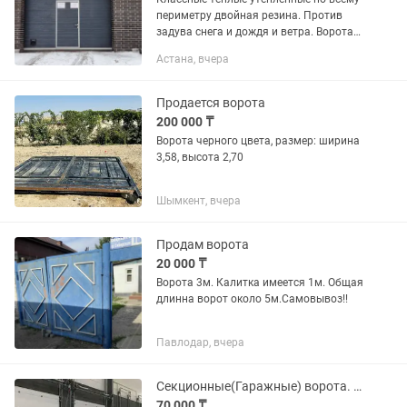
периметру двойная резина. Против
задува снега и дождя и ветра. Ворота
фирмы дорхан паспорта соответствия
Астана, вчера
Россия Москва Привода также имеют
паспорта, сертификаты.
Продается ворота
200 000 ₸
Ворота черного цвета, размер: ширина
3,58, высота 2,70
Шымкент, вчера
Продам ворота
20 000 ₸
Ворота 3м. Калитка имеется 1м. Общая
длинна ворот около 5м.Самовывоз!!
Павлодар, вчера
Секционные(Гаражные) ворота. Рольставни и Рольворота.Дорхан, Алютех
70 000 ₸