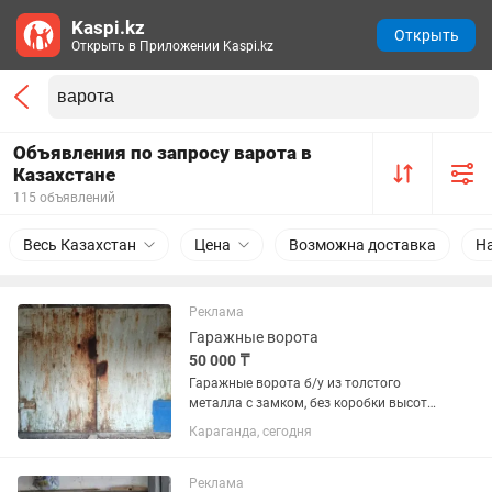
Kaspi.kz
Открыть
Открыть в Приложении Kaspi.kz
Объявления по запросу варота в
Казахстане
115 объявлений
Весь Казахстан
Цена
Возможна доставка
Н
Реклама
Гаражные ворота
50 000 ₸
Гаражные ворота б/у из толстого
металла с замком, без коробки высота
2м ширина 2.5м
Караганда, сегодня
Реклама