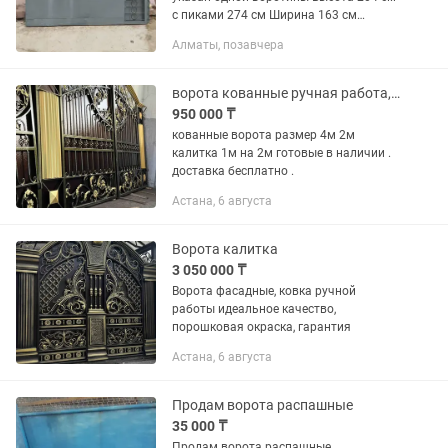
с пиками 274 см Ширина 163 см
Самовывоз Торг есть
Алматы, позавчера
ворота кованные ручная работа, порошковая окраска размеры 4,0 / 2,0м к 1,0
950 000 ₸
кованные ворота размер 4м 2м
калитка 1м на 2м готовые в наличии .
доставка бесплатно .
Астана, 6 августа
Ворота калитка
3 050 000 ₸
Ворота фасадные, ковка ручной
работы идеальное качество,
порошковая окраска, гарантия
Астана, 6 августа
Продам ворота распашные
35 000 ₸
Продам ворота распашные