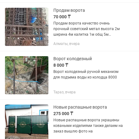
Изготовлена из прочного металла,
устойчива к нагрузкам, деформации
Продам ворота
и...
70 000 ₸
Продам ворота качество очень
прочный советский метал высота 2м
ширина 4м калитка 1м общ 5м
варианты обмена скидывайте
Алматы, вчера
смортфон в приоритете
Ворот колодезный
8 000 ₸
Ворот колодезный ручной механизм
для подъема воды из колодца 8000
Тараз, вчера
Новые распашные ворота
275 000 ₸
Новые распашные ворота украшены
коваными изделиями также делаем на
заказ вышлю фото на