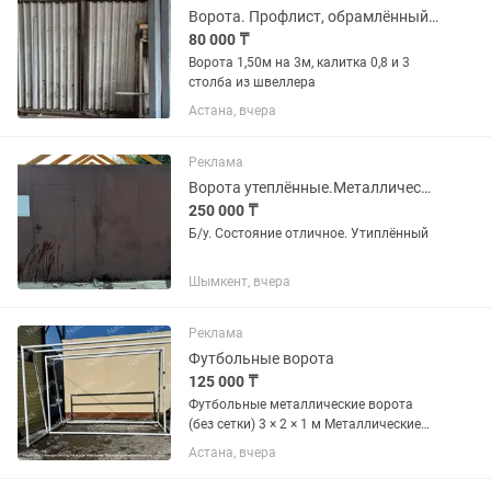
Ворота. Профлист, обрамлённый уголком
80 000 ₸
Ворота 1,50м на 3м, калитка 0,8 и 3
столба из швеллера
Астана, вчера
Реклама
Ворота утеплённые.Металлический
250 000 ₸
Б/у. Состояние отличное. Утиплённый
Шымкент, вчера
Реклама
Футбольные ворота
125 000 ₸
Футбольные металлические ворота
(без сетки) 3 × 2 × 1 м Металлические
футбольные ворота предназначены
Астана, вчера
для использования на спортивных
площадках, во дворах и на частных