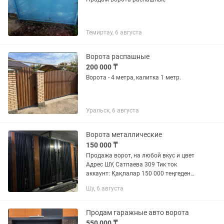
Темиртау, 6 августа
Ворота распашные
200 000 ₸
Ворота - 4 метра, калитка 1 метр.
Уральск, 6 августа
Ворота металлические
150 000 ₸
Продажа ворот, на любой вкус и цвет
Адрес ШУ, Сатпаева 309 Тик ток
аккаунт: Қақпалар 150 000 теңгеден
басталады, тағы да айтамыз —
Шу, 6 августа
БАСТАП Ворота от 150.000 тг , старт
цена 150.000 , в объявление...
Продам гаражные авто ворота
550 000 ₸