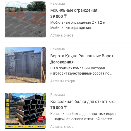
территориях. Подходят для...
Реклама
Мобильные ограждения
39 000 ₸
Мобильные ограждения 2 × 1,2 м
Мобильные ограждения
предназначены для временного
Астана, вчера
ограничения и зонирования
территорий. Используются на
строительных площадках, при
Реклама
проведении мероприятий, а также
Ворота Қақпа Распашные Ворота Хайтек Варота
для...
Договорная
Вы в поисках компании, которая
изготовит качественные ворота по
оптимальной цене? Mы прeдлагaeм
Алматы, вчера
изгoтовлeниe нa закaз воpoта
пpeмиум-клаcca, кoтоpыe станут
надежной и красивой защитой вашeгo
Реклама
дома...
Консольная балка для откатных ворот
75 000 ₸
Консольная балка для откатных ворот
— надежная основа откатной системы,
обеспечивающая плавное и
Астана, вчера
стабильное движение ворот.