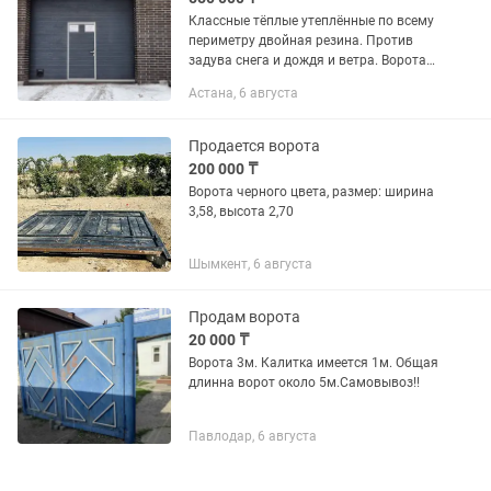
Классные тёплые утеплённые по всему
периметру двойная резина. Против
задува снега и дождя и ветра. Ворота
фирмы дорхан паспорта соответствия
Астана, 6 августа
Россия Москва Привода также имеют
паспорта, сертификаты.
Продается ворота
200 000 ₸
Ворота черного цвета, размер: ширина
3,58, высота 2,70
Шымкент, 6 августа
Продам ворота
20 000 ₸
Ворота 3м. Калитка имеется 1м. Общая
длинна ворот около 5м.Самовывоз!!
Павлодар, 6 августа