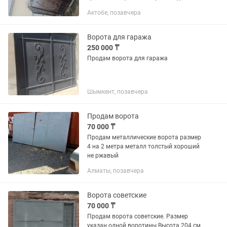
железа Обмен есть только на крс
Актобе, позавчера
Ворота для гаража
250 000 ₸
Продам ворота для гаража
Шымкент, позавчера
Продам ворота
70 000 ₸
Продам металлические ворота размер
4 на 2 метра металл толстый хороший
не ржавый
Алматы, позавчера
Ворота советские
70 000 ₸
Продам ворота советские. Размер
указан одной воротины Высота 204 см