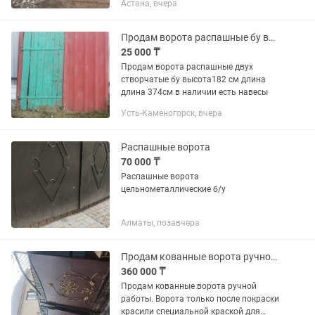
Астана, вчера
Продам ворота распашные бу высота182 см длина 374см
25 000 ₸
Продам ворота распашные двух
створчатые бу высота182 см длина
длина 374см в наличии есть навесы
Усть-Каменогорск, вчера
Распашные ворота
70 000 ₸
Распашные ворота
цельнометаллические б/у
Алматы, позавчера
Продам кованные ворота ручной работы
360 000 ₸
Продам кованные ворота ручной
работы. Ворота только после покраски
красили специальной краской для