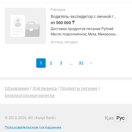
регулированию сахара в крови •
Участвует в снижении уровня...
Реклама
Водитель-экспедитор с личной газелью!!!
от 500 000 ₸
Доставка продуктов питания Рублей
Масло подсолнечное, Мука, Макароны,
Соль, Сахар
Астана, сегодня
1
2
3
...
32
Объявления
Для бизнеса
Продукты питания
Безалкогольные напитки
Қаз
Рус
© 2012-2026, АО «Kaspi Bank»
Пользовательское соглашение