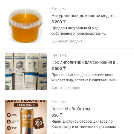
Реклама
Натуральный домашний мёд от пасечника/Таза үй балы бал ара шаруашылығынан
3 200 ₸
Продаём натуральный мёд
собственного производства: –
Эспарцетовый мёд (мягкий вкус,
Шымкент, сегодня
полезен для пищеварения) – 1 кг –
3200 тг – Мёд из курая (ароматный,
редкий сорт) – 1 кг – 3200 тг –
Реклама
Разнотравье...
Про липолитики для снижения веса оптом и в розницу оригинал
3 500 ₸
Про липолитики для снижение веса,
убирает жир, аппетит и снижает Сахар
в крови , дает энергию. На травах .
Алматы, сегодня
Оптом и в розницу . Оптом от 15 пачек
.3500 в розницу 5000.оптовая цена
написана 3500
Реклама
Кофе Lets Be Оптом
350 ₸
Ищем дистрибьюторов, дилеров по
Казахстану и оптовиков по регионам!
Самый популярный в Южной Корее