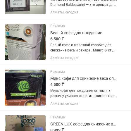
Diamond Baldessarini — это аромат для
женщин, он принадлежит к группе
Алматы, сегодня
цветочные фруктовые. Это новое
издание: Bella Lilac Diamond выпущен в
2024 году....
Реклама
Белый кофе для похудение
6 500 ₸
Белый кофе в железной коробке для
снижение веса и сахара . Минус 8- кг ,
убирает аппетит дает энергию. Оптом и
Алматы, сегодня
в розницу. Фито аптека . Онлайн аптека
.Доставка , на рынке 25-лет .оптом
6500 акция.в...
Реклама
Микс кофе для снижение веса оптом и в розницу доставка
4 500 ₸
Микс кофе для похудения оптом и в
розницу убирает аппетит сжигает жир ,
снижает Сахар в крови , дает энергию
Алматы, сегодня
на целый день
Реклама
GREEN LUX кофе для снижение веса оптом и в розницу. Убирает аппетит
8 999 ₸