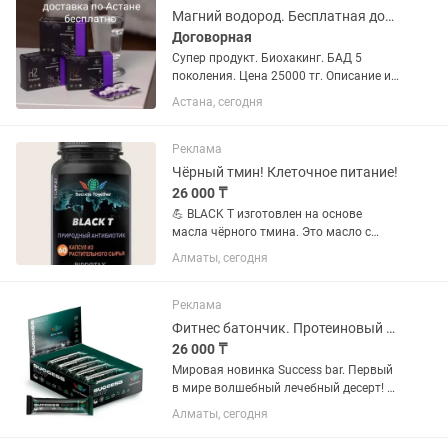
организм...
Магний водород. Бесплатная доставка по Астане.
Договорная
Супер продукт. Биохакинг. БАД 5
поколения. Цена 25000 тг. Описание и
отзывы есть везде. Моя
Астана, сегодня
эксклюзивность - бесплатная доставка
по Астане. Пишите 24/7. Отвечу, как
посмотрю. Пишите, звоните, будьте...
Реклама
Чёрный тмин! Клеточное питание!
26 000 ₸
💪 BLACK T изготовлен на основе
масла чёрного тмина. Это масло с
высоким содержанием тимохиноновых
Алматы, сегодня
соединений, которые обладают
антимикробным эффектом. Оно также
противодействует хелибактариозу и...
Реклама
Фитнес батончик. Протеиновый батончик
26 000 ₸
Мировая новинка Success bar. Первый
в мире волшебный лечебный десерт! ✅
SUCCESS BARS — Многослойный
Алматы, сегодня
батончик с повышенным содержанием
белка, пищевыми волокнами, без