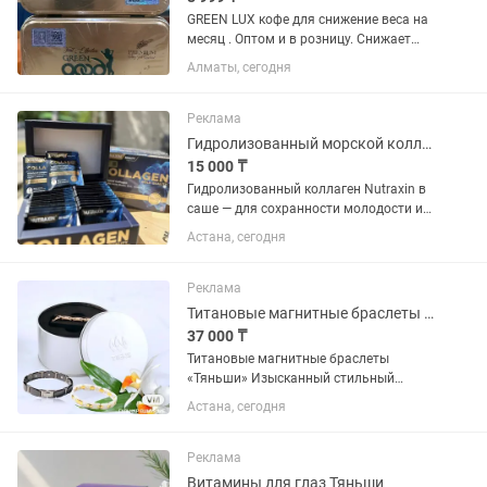
GREEN LUX кофе для снижение веса на
месяц . Оптом и в розницу. Снижает
аппетит, нормализует метаболизм,
Алматы, сегодня
снижает сахар, улучшает самочувствие
и дает энергию на целый день.
Доставка в любой город. В...
Реклама
Гидролизованный морской коллаген Nutraxin в саше (30 пакетиков)
15 000 ₸
Гидролизованный коллаген Nutraxin в
саше — для сохранности молодости и
красоты кожи, а также поддержания
Астана, сегодня
его здоровья. Гидролиз коллагена со
вкусом ананаса и в пакетиках для
быстрого приготовления....
Реклама
Титановые магнитные браслеты Тяньши
37 000 ₸
Титановые магнитные браслеты
«Тяньши» Изысканный стильный
аксессуар из коллекции Richy One для
Астана, сегодня
всей семьи, и отличный помощник в
сохранении здоровья. Браслеты
«Тяньши» изготовлены из титана,
Реклама
который...
Витамины для глаз Тяньши