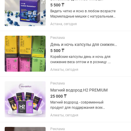
5 500 ₸
Видеть четко и ясно в любом возрасте
Мармеладные мишки с натуральными
антиоксидантами и черничным соком
Астана, сегодня
для снижения утомляемости глаз и
защиты от излучения экранов
компьютеров и...
Реклама
День и ночь капсулы для снижение веса корейские . Снижает Сахар , аппетит
5 500 ₸
Корейские капсулы день и ночь для
снижение веса оптом и в розницу .
Снижает аппетит и Сахар в крови , дает
Алматы, сегодня
энергию. Цены самые низкие у нас ,
фито аптека лавка здоровье китайская
аптека .на рынке 26...
Реклама
Магний водород H2 PREMIUM
25 000 ₸
Магний водород - современный
продукт для поддержания всех
функций организма. Основное
Алматы, сегодня
действие - антикоагулянт(функция
разжижения крови). Много отзывов по
оздоровлению! Восстанавливает
Реклама