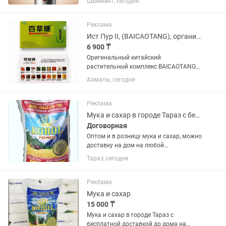
Шымкент, сегодня
кофейный напиток, производящийся из
высококачественных сортов кофе
Колумбия с добавлением молока. В...
Реклама
Ист Пур II, (BAICAOTANG), органический продукт
6 900 ₸
Оригинальный китайский
растительный комплекс BAICAOTANG
(Байцаотан). Изготовлен на основе
Алматы, сегодня
натуральных растительных
компонентов по традиционной
китайской рецептуре. Способствует:
Реклама
-поддержанию...
Мука и сахар в городе Тараз с бесплатной доставкой
Договорная
Оптом и в розницу мука и саxар, можно
доставку на дом на любой
этаж.:Мирзояна 50 Так же есть масла,
Тараз, сегодня
рис, макароны. А также есть доставка
залинию
Реклама
Мука и сахар
15 000 ₸
Мука и сахар в городе Тараз с
бесплатной доставкой до дома на