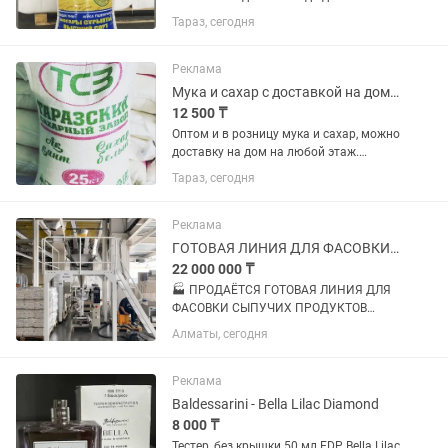
любой этаж.
Тараз, сегодня
Реклама
Мука и сахар с доставкой на дом по городу Тараз
12 500 ₸
Оптом и в розницу мука и сахар, можно
доставку на дом на любой этаж.
:Мирзояна 50 А так же есть масла, рис,
Тараз, сегодня
макароны. Также есть доставка
залинию
Реклама
ГОТОВАЯ ЛИНИЯ ДЛЯ ФАСОВКИ СЫПУЧИХ ПРОДУКТОВ
22 000 000 ₸
🏭 ПРОДАЁТСЯ ГОТОВАЯ ЛИНИЯ ДЛЯ
ФАСОВКИ СЫПУЧИХ ПРОДУКТОВ
Полностью укомплектованная
Алматы, сегодня
автоматическая линия: от подачи и
дозирования продукта до групповой
упаковки в термоусадочную плёнку.
Реклама
Подходит для...
Baldessarini - Bella Lilac Diamond
8 000 ₸
Тестер, без крышки 50 мл EDP Bella Lilac