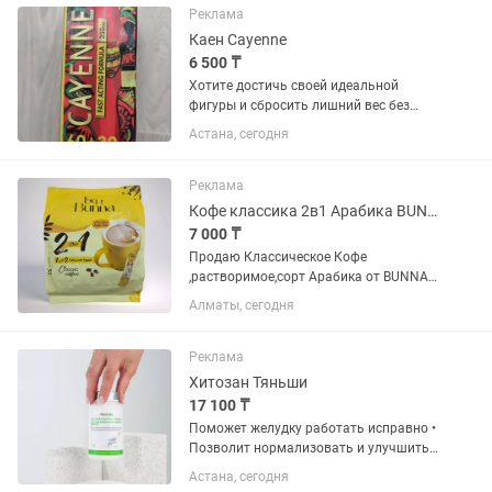
содержания сахара. Компенсирует...
Реклама
Каен Cayenne
6 500 ₸
Хотите достичь своей идеальной
фигуры и сбросить лишний вес без
строгих диет и утомительных
Астана, сегодня
тренировок? Тогда Cayenne - ваш
надежный партнер на пути к
здоровому и эффективному
Реклама
похудению. Cayenne -...
Кофе классика 2в1 Арабика BUNNA растворимый 30 пакетиков
7 000 ₸
Продаю Классическое Кофе
,растворимое,сорт Арабика от BUNNA ,
Саудовская Аравия, 30 пакетиков,без
Алматы, сегодня
сахара. Подходит для любителей кофе,
которые хотят получить более
натуральный вкус кофе без...
Реклама
Хитозан Тяньши
17 100 ₸
Поможет желудку работать исправно •
Позволит нормализовать и улучшить
работу ЖКТ • Помогает ускорить
Астана, сегодня
метаболизм • Способствует