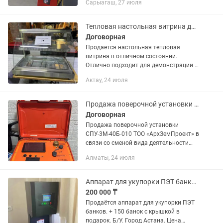
Сарыагаш, 27 июля
работе. Подходит как для старта
бизнеса, так и для...
Тепловая настольная витрина для готовой еды и выпечки
Договорная
Продается настольная тепловая
витрина в отличном состоянии.
Отлично подходит для демонстрации и
поддержания горячими выпечки,
Актау, 24 июля
пиццы, вторых блюд или закусок.
Функционал: Равномерный подогрев...
Продажа поверочной установки СПУ-3М-40Б-010
Договорная
Продажа поверочной установки
СПУ-3М-40Б-010 ТОО «АрхЗемПроект» в
связи со сменой вида деятельности
реализует установку поверочную
Алматы, 24 июля
СПУ-3М-40Б-010, 2025 года выпуска,
предназначенную для поверки...
Аппарат для укупорки ПЭТ банков
200 000 ₸
Продаётся аппарат для укупорки ПЭТ
банков. + 150 банок с крышкой в
подарок. Б/У. Город Астана. Цена