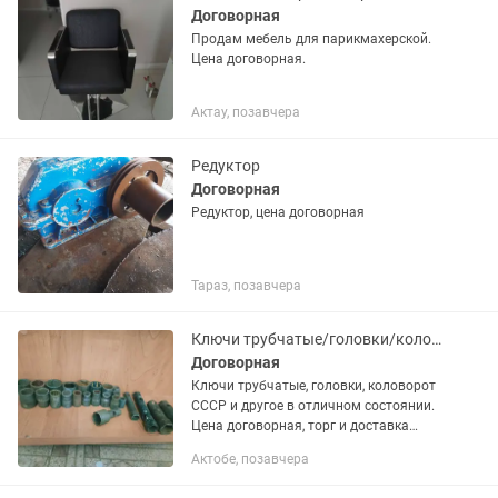
Договорная
Продам мебель для парикмахерской.
Цена договорная.
Актау, позавчера
Редуктор
Договорная
Редуктор, цена договорная
Тараз, позавчера
Ключи трубчатые/головки/коловорот СССР и другое.
Договорная
Ключи трубчатые, головки, коловорот
СССР и другое в отличном состоянии.
Цена договорная, торг и доставка
возможны - звоните/пишите уточняйте
Актобе, позавчера
интересующую вас информацию...