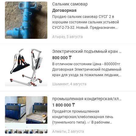
Сальник самовар
Договорная
Продаю сальник самовар СУСГ 2 в
хорошем состоянии сальник устьевой
СУСГ-2-73-32. Новый. Предназначен
для герметизации устья нефтяных
Атырау, 5 августа
скважин, эксплуатируемых
штанговыми насосами. Цена
договорная
Электрический подъемный кран для ухода за пожилыми людьми, инвалидов
800 000 ₸
В отличном состоянии Цена - 800000тг
Договорная Электрический подъемный
кран для ухода за пожилыми людьми,
инвалидов, с кронштейном, для
Шымкент, 4 августа
пациентов прикованной к постели.
промышленная кондитерская/хлебопекарная печь (туннельного типа)
1 800 000 ₸
Продаётся промышленная
кондитерская/хлебопекарная печь
(туннельного типа). ✅ В рабочем
состоянии. ✅ Подходит для выпечки
Алматы, 2 августа
хлеба, лепёшек, булочек, печенья и