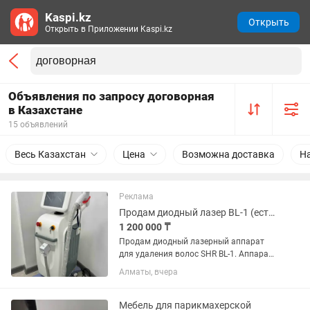
Kaspi.kz
Открыть
Открыть в Приложении Kaspi.kz
Объявления по запросу договорная
в Казахстане
15 объявлений
Весь Казахстан
Цена
Возможна доставка
Н
Реклама
Продам диодный лазер BL-1 (есть рассрочка на 12 мес)
1 200 000 ₸
Продам диодный лазерный аппарат
для удаления волос SHR BL-1. Аппарат
в идеальном состоянии (новый)! Доход
Алматы, вчера
до 2 млн тенге! Длина волны - 808hm;
Частота работы - 10Гц; мощность -
600Вт. Количество...
Мебель для парикмахерской