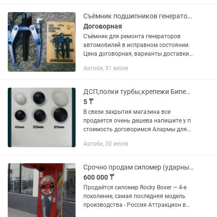
другой продукции. ✅ Простая в...
Съёмник подшипников генератора автомобилей.
Договорная
Съёмник для ремонта генераторов
автомобилей в исправном состоянии.
Цена договорная, варианты доставки
рассматриваются. Звоните/пишите -
Актобе, 31 июля
уточняйте интересующую вас
информацию...
ДСП,полки турбы,крепежи Бипер-аларма-магнит-Антикражный для одежда-обуви
5 ₸
В свези закрытия магазина все
продается очень дешева напишите у п
стоимость договоримся Алармы для
одежды и обуви (антикражные
Актобе, 30 июля
датчики) продаём от 100 штук цена 5
тенге тенге в зависимости от...
Срочно продам силомер (ударный аппарат)-Rocky Boxer - 4-е поколение,
600 000 ₸
Продаётся силомер Rocky Boxer — 4-е
поколение, самая последняя модель
производства - Россия Аттракцион в
хорошем состоянии, полностью готов к