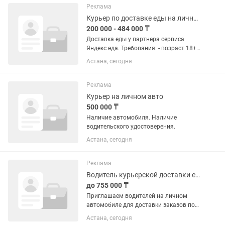
от количества выполненных...
Реклама
Курьер по доставке еды на личном автомобиле
200 000 - 484 000 ₸
Доставка еды у партнера сервиса
Яндекс еда. Требования: - возраст 18+; -
наличие. ID-карты; - наличие
Астана, сегодня
банковской карты; - наличие
водительского удостоверения; - для не
резидентов РК наличие ВНЖ.
Реклама
Курьер на личном авто
500 000 ₸
Наличие автомобиля. Наличие
водительского удостоверения.
Астана, сегодня
Реклама
Водитель курьерской доставки еды Яндекс Go, Астана
до 755 000 ₸
Приглашаем водителей на личном
автомобиле для доставки заказов по
Астане. Все задания поступают через
Астана, сегодня
приложение. Нужно приехать в