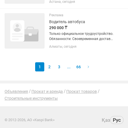
Астана, сегодня
12 000тг ЖК Паркинг от 10 000 тг.
смена! Ночные (12) часовой пост
охраны 6 000тг смена.с 20:00 вечера
Реклама
до 08:00...
Водитель автобуса
290 000 ₸
Только официальное трудоустройство.
Обязанности: Своевременная доставка
сотрудников Поддержание
Алматы, сегодня
автомобиля в чистом и исправном
техническом состоянии. Выполнение
поручений...
1
2
3
...
66
Объявления
Прокат и аренда
Прокат товаров
Строительные инструменты
Қаз
Рус
© 2012-2026, АО «Kaspi Bank»