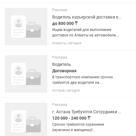
указанную точку, забрать готовый
заказ из ресторана, кафе или...
Реклама
Водитель курьерской доставки еды Яндекс Go, Алматы
до 800 000 ₸
Ищем водителей для выполнения
доставок по Алматы на автомобиле.
Работа строится через приложение:
Алматы, сегодня
водитель принимает доступный заказ,
приезжает в ресторан, кафе или
магазин, забирает подготовленную...
Реклама
Водитель
Договорная
В транспортную компанию срочно
требуется два водителя на
автобетоносмеситель (миксер).
Астана, сегодня
Машина абсолютно новая
(минимальный пробег), работать одно
удовольствие! Требования:
Реклама
Водительское удостоверение...
г. Астана Требуются Сотрудники службы безопасности и охранны
120 000 - 240 000 ₸
Срочно требуются охранники
(мужчины и женщины)!
Круглосуточные посты охраны: База: