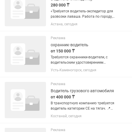
280 000 ₸
«Требуется водитель-экспедитор для
развозки лаваша. Работа по городу,
график обсуждается. Зарплата
Астана, сегодня
договорная. Требования: водительское
удостоверение категории B, опыт в
развозке, ответственность....
Реклама
охранник-водитель
от 150 000 ₸
Требуются охранники-водители, с
водительским удостоверением
категории В - зп 150.000, график сутки
Усть-Каменогорск, сегодня
через двое, охранники на ГБР - зп
130.000 сутки через двое, возраст от 19
лет и на пост охранники ,...
Реклама
Водитель грузового автомобиля
от 400 000 ₸
В транспортную компанию требуется
водитель категории CE на тягач. 📍
Работа: Казахстан / международные
Костанай, сегодня
перевозки 🚛 Автопарк: европейские
тягачи 💰 Заработная плата —
достойная, без задержек 📅 График...
Реклама