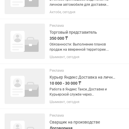
личном автомобиле для доставки
заказов по городу. Работа проходит
Актобе, сегодня
через приложение: выбираете заказ,
забираете его из ресторана, кафе или
магазина и отвозите клиенту...
Реклама
Торговый представитель
350 000 ₸
Обязанности: Выполнение планов
продаж на вверенной территории.
Регулярное посещение торговых точек
Шымкент, сегодня
согласно маршрутному листу.
Активный поиск и привлечение новых
клиентов (развитие АКБ), ведение...
Реклама
Курьер Яндекс Доставка на личном авто, мото, велосипеде, пешие
10 000 - 30 000 ₸
Работа в Яндекс Такси, Доставке и
Курьерской службе через
официального партнера Яндекс Такси-
Шымкент, сегодня
ARLAN TAXI. Регистрация онлайн за 5
минут — без визита в офис. Работа
сразу после...
Реклама
Сварщик на производстве
Договорная