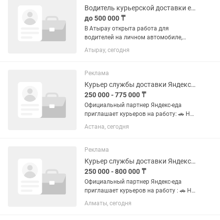
Водитель курьерской доставки еды Яндекс Go, Атырау
до 500 000 ₸
В Атырау открыта работа для
водителей на личном автомобиле,
готовых выполнять доставку заказов
Атырау, сегодня
сервиса Еда в Яндекс Go. Все заказы
отображаются в приложении. Нужно
приехать в указанное заведение или...
Реклама
Курьер службы доставки Яндекс-еда.
250 000 - 775 000 ₸
Официальный партнер Яндекс-еда
приглашает курьеров на работу: 🚗 На
автомобиле; 🚶 пешком; 🚴 На
Астана, сегодня
велосипеде; 🛵 На мотоцикле. Доход до
30 000 тг в день( зависит от
количества выполненных заказов...
Реклама
Курьер службы доставки Яндекс еда .
250 000 - 800 000 ₸
Официальный партнер Яндекс-еда
приглашает курьеров на работу : 🚗 На
Автомобиле 🚶 Пешком 🚴 На
Алматы, сегодня
Велосипеде 🛵 На Мотоцикле.
Заработок до 30 000 тг в день (Зависит