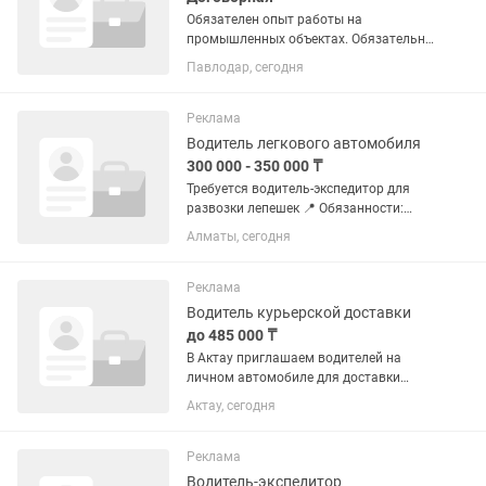
Обязателен опыт работы на
промышленных объектах. Обязательно
наличие действующего удостоверения
Павлодар, сегодня
сварщика. Опыт работы с фланцевыми
соединениями. Ответственность,
дисциплинированность, соблюдение...
Реклама
Водитель легкового автомобиля
300 000 - 350 000 ₸
Требуется водитель-экспедитор для
развозки лепешек 📍 Обязанности:
Развозка лепешек по магазинам.
Алматы, сегодня
Доставка дополнительных заказов по
заявкам. 🕒 График работы: 06:30–
12:00/13:00 — утренняя...
Реклама
Водитель курьерской доставки
до 485 000 ₸
В Актау приглашаем водителей на
личном автомобиле для доставки
заказов сервиса Еда в Яндекс Go.
Актау, сегодня
Работа проходит через приложение:
принимаете заказ, забираете его в
ресторане, кафе или магазине и...
Реклама
Водитель-экспедитор