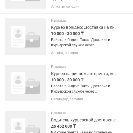
официального партнера Яндекс Такси-
Алматы, сегодня
ARLAN TAXI. Подключение онлайн за 5
минут — без визита в офис. Работа
сразу после...
Реклама
Курьер в Яндекс Доставка на личном авто, мото, вело, пешие
10 000 - 30 000 ₸
Работа в Яндекс Такси, Доставке и
Курьерской службе через
официального партнера Яндекс Такси-
Астана, сегодня
ARLAN TAXI. Подключение онлайн за 5
минут — без визита в офис. Работа
сразу после...
Реклама
Курьер на личном авто, мото, вело, пеший в Яндекс Доставка
10 000 - 30 000 ₸
Работа в Яндекс Такси, Доставке и
Курьерской службе через
официального партнера Яндекс Такси-
Павлодар, сегодня
ARLAN TAXI. Подключение онлайн за 5
минут — без визита в офис. Работа
сразу после...
Реклама
Водитель курьерской доставки еды Яндекс Go, Актобе
до 462 000 ₸
В Актобе приглашаем водителей на