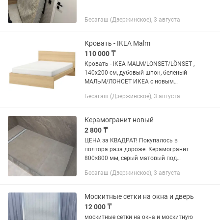
Бесагаш (Дзержинское), 3 августа
Кровать - IKEA Malm
110 000 ₸
Кровать - IKEA MALM/LОNSET/LÖNSET ,
140х200 см, дубовый шпон, беленый
МАЛЬМ/ЛОНСЕТ ИКЕА с новым
матрасом Матрас поролоновый, с
Бесагаш (Дзержинское), 3 августа
кокосовым слоем, высотой 20см
Керамогранит новый
2 800 ₸
ЦЕНА за КВАДРАТ! Покупалось в
полтора раза дороже. Керамогранит
800×800 мм, серый матовый под
бетон/камень — новый Продаю новый
Бесагаш (Дзержинское), 3 августа
керамогранит высокого качества.
Размер: 800×800 мм Цвет:...
Москитные сетки на окна и дверь
12 000 ₸
москитные сетки на окна и москитную