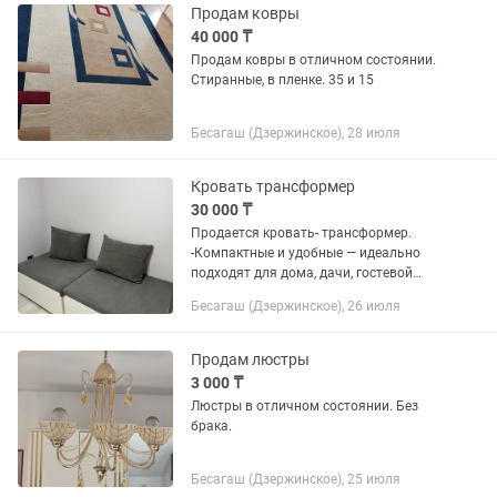
Продам ковры
40 000 ₸
Продам ковры в отличном состоянии.
Стиранные, в пленке. 35 и 15
Бесагаш (Дзержинское), 28 июля
Кровать трансформер
30 000 ₸
Продается кровать- трансформер.
-Компактные и удобные — идеально
подходят для дома, дачи, гостевой
комнаты или квартиры. -Односпальная
Бесагаш (Дзержинское), 26 июля
кровать со спальным местом ширина
90 см, длина 200 см. -Легко...
Продам люстры
3 000 ₸
Люстры в отличном состоянии. Без
брака.
Бесагаш (Дзержинское), 25 июля