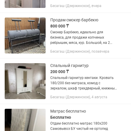
Бесагаш (Дзержинское), вчера
Продам смокер барбекю
800 000 ₸
Смокер Барбекю, идеально для
бизнеса, для продажи копченых
ребрышек, мяса, кур. Большой, на 2
отделения. Пользовались 2 раза, не
Бесагаш (Дзержинское), позавчера
подошел нам по размеру. Покрыт
чёрной термостойкой краской. Есть...
Спальный гарнитур
200 000 ₸
Спальный гарнитур кентаки. Кровать
180/200 без матраса, комод с
зеркалом, шкаф трехдверный, книжный
шкаф.Все размеры можете посмотреть
Бесагаш (Дзержинское), 4 августа
набрав в каспи магазине мебель
Кентаки.В хорошем состоянии....
Матрас бесплатно
Бесплатно
Отдам бесплатно матрас 180х200
Самовывоз БУ чистый не ортопед