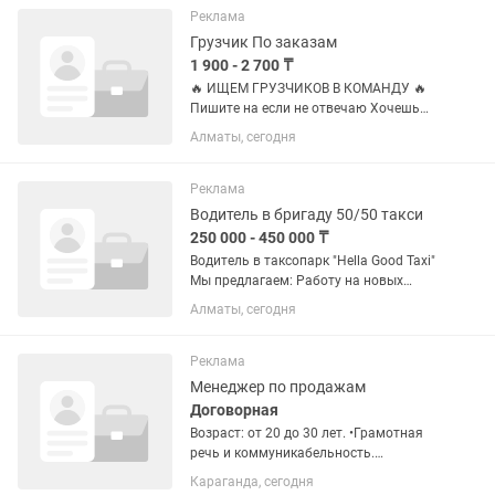
Проводить опросы абонентов – важно
Реклама
знать их...
Грузчик По заказам
1 900 - 2 700 ₸
🔥 ИЩЕМ ГРУЗЧИКОВ В КОМАНДУ 🔥
Пишите на если не отвечаю Хочешь
зарабатывать каждый день и получать
Алматы, сегодня
достойные деньги за реальную
работу? Тогда тебе к нам! 💰 Доход ДО
25 000 тг В ДЕНЬ 💸 Оплата от...
Реклама
Водитель в бригаду 50/50 такси
250 000 - 450 000 ₸
Водитель в таксопарк "Hella Good Taxi"
Мы предлагаем: Работу на новых
автомобилях комфорт плюс класса.
Алматы, сегодня
Пересменка на территории офиса: в
10:00 и 22:00. Гибкий график: дневные
смены с 10:00 до...
Реклама
Менеджер по продажам
Договорная
Возраст: от 20 до 30 лет. •Грамотная
речь и коммуникабельность.
•Ответственность и нацеленность на
Караганда, сегодня
результат. •Опыт работы в сфере