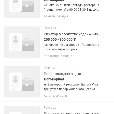
🌙 Вакансия: Член бригады ресторана
(ночная смена) с 00:00-08:30 В нашу
команду требуется сотрудник на
Алматы, сегодня
ночную смену для подготовки
ресторана к открытию. Обязанности:
Уборка помещений ресторана; ...
Реклама
Риэлтор в агентстве недвижимости Алатау
200 000 - 800 000 ₸
- заключение договоров - Проведение
показов - переговоры -
консультирование клиентов -
Караганда, сегодня
заключение сделок - нацеленность на
результат Мы предлагаем: -
Конкурентоспособную заработную
Реклама
плату...
Повар холодного цеха
Договорная
🥗 В авторский ресторан Signora Viva
требуется повар холодного цеха 📆
График работы: строго 5/2 или 2/2 🕛
Астана, сегодня
Время работы: 11:30-22:30 🔹
Приготовление согласно техкарт
блюда холодного цеха. •...
Реклама
Продавец - консультант автосвета и автозапчастей