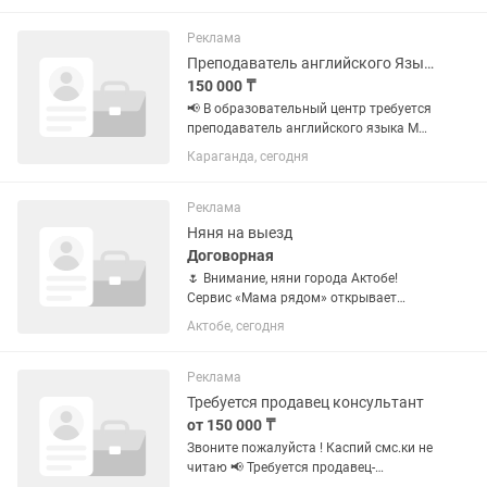
продаж автомобилей приветствуется,
но готовы обучить перспективных...
Реклама
Преподаватель английского Языка
150 000 ₸
📢 В образовательный центр требуется
преподаватель английского языка Мы
ищем активного, ответственного и
Караганда, сегодня
любящего свою профессию
преподавателя английского языка для
работы с детьми и...
Реклама
Няня на выезд
Договорная
🌷 Внимание, няни города Актобе!
Сервис «Мама рядом» открывает
набор нянь в свою команду. Мы
Актобе, сегодня
создаем сервис, который помогает
мамам находить надежных
помощников для ухода за детьми на
Реклама
несколько...
Требуется продавец консультант
от 150 000 ₸
Звоните пожалуйста ! Каспий смс.ки не
читаю 📢 Требуется продавец-