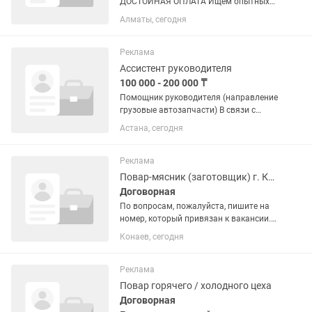
ДОСТОЙНАЯ ОПЛАТА Ищем опытных
водителей в команду Premium Logistic.
Алматы, сегодня
Мы предлагаем: • Оклад — 100 000 тг •
50 тг за каждый километр • 10 000 тг
суточные • Премии за...
Реклама
Ассистент руководителя
100 000 - 200 000 ₸
Помощник руководителя (направление
грузовые автозапчасти) В связи с
развитием компании приглашаем в
Астана, сегодня
команду помощника руководителя по
направлению запасных частей для
грузовой техники (в первую...
Реклама
Повар-мясник (заготовщик) г. Конаев
Договорная
По вопросам, пожалуйста, пишите на
номер, который привязан к вакансии.
👉 О месте работы ASTORIA (Астория)
Конаев, сегодня
— это лицензированное казино,
которое работает в специальной
туристической зоне игорных...
Реклама
Повар горячего / холодного цеха
Договорная