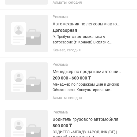
консультант (Алматы) В магазин
Алматы, сегодня
женского белья, домашней одежды и
купальников требуется активный,
ответственный и доброжелательный...
Реклама
Автомеханик по легковым автомобилям
Договорная
🔧 Требуются автомеханики в
автосервис (г. Конаев) В связи с
расширением автосервиса
Конаев, сегодня
приглашаем в нашу команду
автомехаников! Обязанности: • ремонт
двигателей; • ремонт ходовой части; •
Реклама
техническое...
Менеджер по продажам авто шин и авто дисков
200 000 - 600 000 ₸
Менеджер по продажам шин и дисков
Обязанности Консультирование
клиентов по ассортименту шин и
Алматы, сегодня
дисков. Подбор товара в соответствии
с параметрами автомобиля и
потребностями клиента. Обработка...
Реклама
Водитель грузового автомобиля
800 000 ₸
ВОДИТЕЛЬ-МЕЖДУНАРОДНИК (CE) |