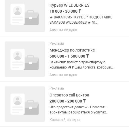
Курьер WILDBERRIES
10 000 - 30 000 ₸
🔥 ВАКАНСИЯ: КУРЬЕР ПО ДОСТАВКЕ
ЗАКАЗОВ WILDBERRIES 🔥 🔞
Принимаем кандидатов только с 18
Алматы, сегодня
лет. Wildberries приглашает курьеров
для доставки заказов клиентам из
ближайших пунктов выдачи (ПВЗ). 📍...
Реклама
Менеджер по логистике
500 000 - 1 500 000 ₸
Вакансия: логист в транспортную
компанию 🚛 Ищем логиста, который
умеет держать процессы под
Алматы, сегодня
контролем, быстро принимать
решения и доводить перевозки до
результата. Обязанности: —
Реклама
организация...
Оператор call-центра
200 000 - 290 000 ₸
Что предстоит делать? - Помогать
абонентам разбираться в услугах
компании - Оказывать первичную
Костанай, сегодня
техническую поддержку (не
переживайте, всему научим) -