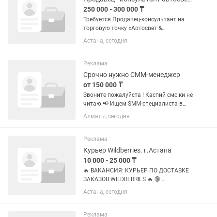
250 000 - 300 000 ₸
Требуется Продавец-консультант на
торговую точку «Автосвет &
Аксессуары» Ты «живешь»
Астана, сегодня
автомобилями, знаешь разницу в
автомобилях и хочешь работать там,
где твои знания приносят реальные
Реклама
деньги?...
Срочно нужно СММ-менеджер
от 150 000 ₸
Звоните пожалуйста ! Каспий смс.ки не
читаю 📢 Ищем SMM-специалиста в
команду (Алматы) В магазин женского
Алматы, сегодня
белья, домашней одежды и
купальников требуется креативный и
ответственный...
Реклама
Курьер Wildberries. г.Астана
10 000 - 25 000 ₸
🔥 ВАКАНСИЯ: КУРЬЕР ПО ДОСТАВКЕ
ЗАКАЗОВ WILDBERRIES 🔥 🔞
Принимаем кандидатов только с 18
Астана, сегодня
лет. Wildberries приглашает курьеров
для доставки заказов клиентам из
ближайших пунктов выдачи (ПВЗ). 📍...
Реклама