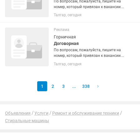
По вопросам, пожалуйста, пишите на
номер, который привязан к вакансии.
👉 О месте работы ASTORIA (Астория)
Талгар, сегодня
— это лицензированное казино,
которое работает в специальной
туристической зоне игорных...
Реклама
Горничная
Договорная
По вопросам, пожалуйста, пишите на
номер, который привязан к вакансии.
🔻О месте работы:🔻 BOMBAY (Бомбей)
Талгар, сегодня
— это лицензированное казино,
которое работает в специальной
туристической зоне на...
1
2
3
...
338
Объявления
Услуги
Ремонт и обслуживание техники
Стиральные машины