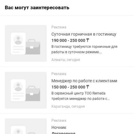
предлагаем...
Вас могут заинтересовать
Реклама
Суточная горничная в гостиницу
190 000 - 250 000 ₸
В гостиницу требуются горничные для
работы в суточном режиме.
Требования: Возраст до 45 лет
Алматы, сегодня
Ответственность и внимательность
Опыт работы приветствуется, но не
обязателен Условия работы: График:...
Реклама
Менеджер по работе с клиентами
150 000 - 250 000 ₸
В сервисный центр ТОО Remeda
требуется менеджер по работе с
клиентами! ТОО Remeda — сервисный
Караганда, сегодня
центр по ремонту медицинского и
косметологического оборудования.
Адрес: г. Караганда, Бухар-Жырау...
Реклама
Ночник
Договорная