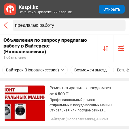
Kaspi.kz
Открыть
Открыть в Приложении Kaspi.kz
Объявления по запросу предлагаю
работу в Байтереке
(Новоалексеевка)
1 объявление
Байтерек (Новоалексеевка)
Возможен выезд
Есть 
Ремонт стиральных посудомоечных машин
от 6 500 ₸
Профессиональный ремонт
стиральных и посудомоечных машин
Стиральная или посудомоечная
машина — неотъемлемая часть
Байтерек (Новоалексеевка), 4 июня
современного быта. Но даже надёжная
техника может выйти из строя. Мы