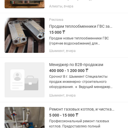
состояние хорошее на холдеры новые
Алматы, вчера
прокладки, всё в рабочем состоянии.
Цена окончательно без торга.
Основные...
Реклама
Продам теплообменники ГВС запчасти газовых котлов
15 000 ₸
Продам новые теплообменники ГВС
(горячее водоснабжение) для
настенных газовых двухконтурных
Шымкент, вчера
котлов. Данные теплообменники
подходят для газовых котлов
различных производителей, брендов и
Менеджер по B2B-продажам
моделей. Для...
400 000 - 1 200 000 ₸
Срочно! В г. Шымкент Специалисты
продаж инженерно- строительного
оборудования. 🔹 Ведущий менеджер
по проектным продажам💰 600 000–
Шымкент, вчера
800 000 тг + бонусыОпыт B2B-продаж
от 3 лет, инженерное/строительное...
Ремонт газовых котлов, и чистка системы отопления
5 000 - 15 000 ₸
Профессиональный ремонт газовых
котлов. Предоставляю полный