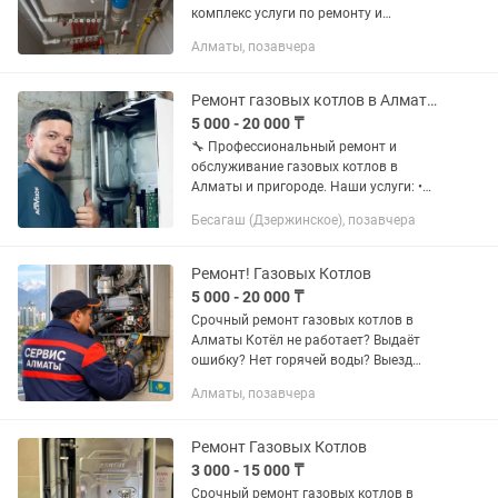
комплекс услуги по ремонту и
техническому обслуживанию газовых
Алматы, позавчера
котлов: — Диагностика неисправностей
— Чистка теплообменников — Ремонт...
Ремонт газовых котлов в Алматы Срочный выезд
5 000 - 20 000 ₸
🔧 Профессиональный ремонт и
обслуживание газовых котлов в
Алматы и пригороде. Наши услуги: •
Диагностика любых марок котлов •
Бесагаш (Дзержинское), позавчера
Чистка теплообменника и горелки •
Устранение ошибок и поломок •
Замена...
Ремонт! Газовых Котлов
5 000 - 20 000 ₸
Срочный ремонт газовых котлов в
Алматы Котёл не работает? Выдаёт
ошибку? Нет горячей воды? Выезд
мастера по Алматы — в течение 1 часа.
Алматы, позавчера
Быстро находим причину
неисправности и устраняем её без
лишних...
Ремонт Газовых Котлов
3 000 - 15 000 ₸
Срочный ремонт газовых котлов в