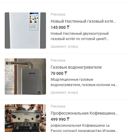
Реклама
Новый Настенный газовый котел РоссTherm на 140 квадратов
145 000 ₸
Новый Настенный двухконтурный
газовый котёл по оптовой цене!!!
Общие характеристики Код товара:
Шымкент, вчера
152150983 Тип отопительного котла
газовый Принцип работы
классический Горелка газовая
Реклама
Количество...
Газовые водонагреватели
70 000 ₸
Модуляционные газовые
водонагреватели, газовые колонки на
10-12 литров. Розница 70000 тенге.
Шымкент, вчера
Оптом 63000 тенге Медный
теплообменник, медные трубки,
сенсорное управление.
Реклама
Принудительная вытяжка+...
Профессиональная Кофемашина La Pavoni
499 990 ₸
рофессиональная Кофемашина La
Pavoni compact производство Италии,