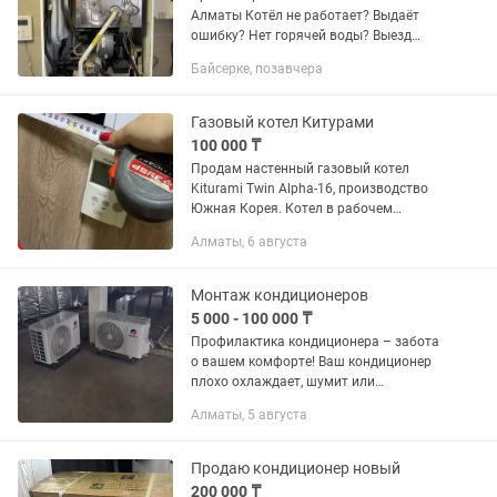
Алматы Котёл не работает? Выдаёт
ошибку? Нет горячей воды? Выезд
мастера по Алматы — в течение 1 часа.
Байсерке, позавчера
Быстро находим причину
неисправности и устраняем её без
лишних...
Газовый котел Китурами
100 000 ₸
Продам настенный газовый котел
Kiturami Twin Alpha-16, производство
Южная Корея. Котел в рабочем
состоянии, плата, теплообменники и
Алматы, 6 августа
горелка исправны, без нареканий.
Важный нюанс: рекомендуется
замена...
Монтаж кондиционеров
5 000 - 100 000 ₸
Профилактика кондиционера – забота
о вашем комфорте! Ваш кондиционер
плохо охлаждает, шумит или
появляется неприятный запах?
Алматы, 5 августа
Решение простое – регулярная
профилактика! Мы предлагаем:
Чистку...
Продаю кондиционер новый
200 000 ₸