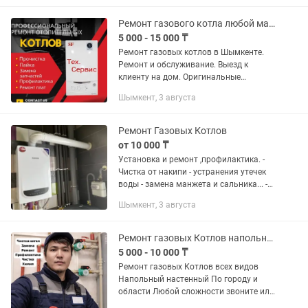
и техническое...
Ремонт газового котла любой марки в Шымкенте
5 000 - 15 000 ₸
Ремонт газовых котлов в Шымкенте.
Ремонт и обслуживание. Выезд к
клиенту на дом. Оригинальные
запчасти большой опыт работы.
Шымкент, 3 августа
Ремонт плат, промывка
теплообменника,
чистка,замена,профилактика. Быстро...
Ремонт Газовых Котлов
от 10 000 ₸
Установка и ремонт ,профилактика. -
Чистка от накипи - устранения утечек
воды - замена манжета и сальника... -
пайка на месте теплообменника от
Шымкент, 3 августа
газовых колонок
Ремонт газовых Котлов напольный настенный всех видов Барлык печ жасаймыз
5 000 - 10 000 ₸
Ремонт газовых Котлов всех видов
Напольный настенный По городу и
области Любой сложности звоните или
пишите Промывка отопления под