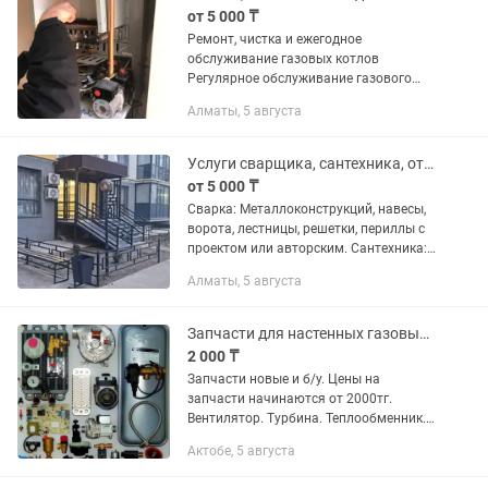
от 5 000 ₸
Ремонт, чистка и ежегодное
обслуживание газовых котлов
Регулярное обслуживание газового
котла — залог его эффективной и
Алматы, 5 августа
безопасной работы. Основные этапы
включают: 1. Чистка котла Удаление
сажи и...
Услуги сварщика, сантехника, отопления любой сложности. Опыт работы 20лет
от 5 000 ₸
Сварка: Металлоконструкций, навесы,
ворота, лестницы, решетки, периллы с
проектом или авторским. Сантехника:
Отопления, гребенки, обьвязка
Алматы, 5 августа
теплообменников, элеваторы, а так же
водоснабжение и...
Запчасти для настенных газовых котлов и напольных фирмы протерм protherm
2 000 ₸
Запчасти новые и б/у. Цены на
запчасти начинаются от 2000тг.
Вентилятор. Турбина. Теплообменник.
Секция. Плата. Насос. Датчик
Актобе, 5 августа
Прессостат на котел Alphatherm Beta.
Берета Бакси Baxi. Slim Italtherm...