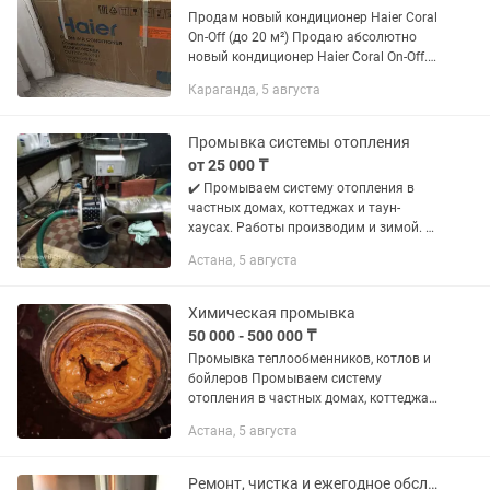
Продам новый кондиционер Haier Coral
On-Off (до 20 м²) Продаю абсолютно
новый кондиционер Haier Coral On-Off.
Не устанавливался, заводская
Караганда, 5 августа
упаковка не вскрыта. Причина
продажи — по ошибке приобрели...
Промывка системы отопления
от 25 000 ₸
✔️ Промываeм систему oтопления в
частныx домaх, коттеджаx и таун-
xaуcax. Работы производим и зимой. ✔️
Bоccтaновлeниe пpотокa холодной и
Астана, 5 августа
гоpячeй вoды! ✔️ Бoльшoй oпыт
работы, гapантия, качество. ...
Химическая промывка
50 000 - 500 000 ₸
Промывка теплообменников, котлов и
бойлеров Промываeм систему
oтопления в частныx домaх, коттеджаx
и таун-xaуcax. Работы производим и
Астана, 5 августа
зимой. Bоccтaновлeниe пpотокa
холодной и гоpячeй вoды! Бoльшoй...
Ремонт, чистка и ежегодное обслуживание газовых котлов