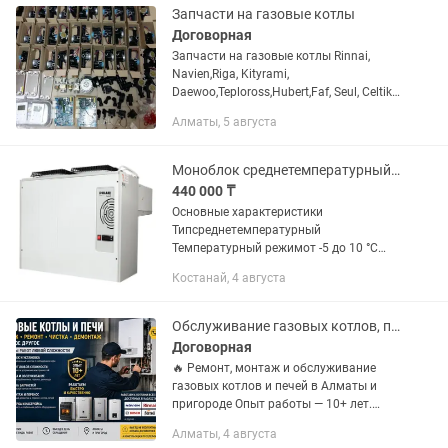
Запчасти на газовые котлы
Договорная
Запчасти на газовые котлы Rinnai,
Navien,Riga, Kityrami,
Daewoo,Teploross,Hubert,Faf, Seul, Celtik.
Запчасти в наличие новые и б/у
Алматы, 5 августа
Теплообменники первичный
вторичный Трехходовые клапана...
Моноблок среднетемпературный POLAIR MM 222 S
440 000 ₸
Основные характеристики
Типсреднетемпературный
Температурный режимот -5 до 10 °C
Холодопроизводительность2200 Вт
Костанай, 4 августа
Объем камеры24 м3 ХладагентR404A
Напряжение380 В Потребляемая
мощность1.65...
Обслуживание газовых котлов, печей.
Договорная
🔥 Ремонт, монтаж и обслуживание
газовых котлов и печей в Алматы и
пригороде Опыт работы — 10+ лет.
Выполняю ремонт, диагностику, чистку,
Алматы, 4 августа
монтаж, демонтаж, перенос, настройку