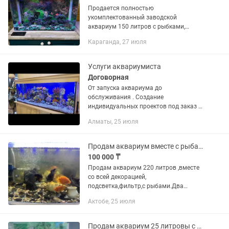
Продается полностью
укомплектованный заводской
аквариум 150 литров с рыбками,
возможен торг🐠 В комплект входит:
Караганда, 27 июля
Аквариум; Крышка с LED-подсветкой;
Фильтр; Декоративные камни, грунт и...
Услуги аквариумиста
Договорная
От запуска аквариума до
обслуживания . Создание
индивидуальных проектов под заказ с
учетом назначения вашего помещения
Алматы, 25 июля
( коммерческое, домашнее). Выбор
готовых емкостей или изготовление
под заказ(...
Продам аквариум вместе с рыбами
100 000 ₸
Продам аквариум 220 литров ,вместе
со всей декорацией,
подсветка,фильтр,с рыбами.Два
астронотуса,два красных попугая и
Актобе, 25 июля
два сапфировых попугая.Продаю в
связи с переездом.
Продам аквариум 25 литровы с рыбой 6 шт