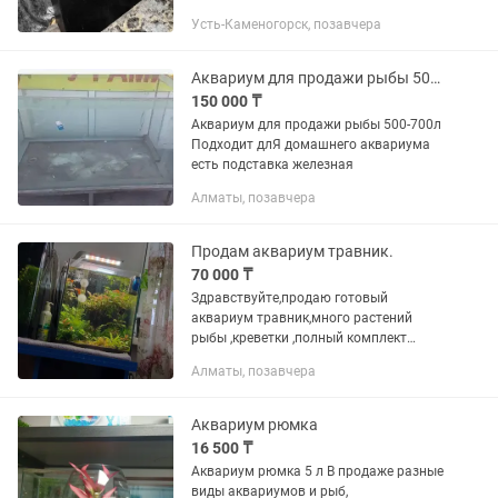
комплекте идет внешний фильтр на
Усть-Каменогорск, позавчера
1000 л (от 60 000тг) также с аквариум
идет аквариумный компрессор новый
брали...
Аквариум для продажи рыбы 500-700л
150 000 ₸
Аквариум для продажи рыбы 500-700л
Подходит длЯ домашнего аквариума
есть подставка железная
Алматы, позавчера
Продам аквариум травник.
70 000 ₸
Здравствуйте,продаю готовый
аквариум травник,много растений
рыбы ,креветки ,полный комплект
,бансай дерево ,интересно пишите в
Алматы, позавчера
личку.
Аквариум рюмка
16 500 ₸
Аквариум рюмка 5 л В продаже разные
виды аквариумов и рыб,