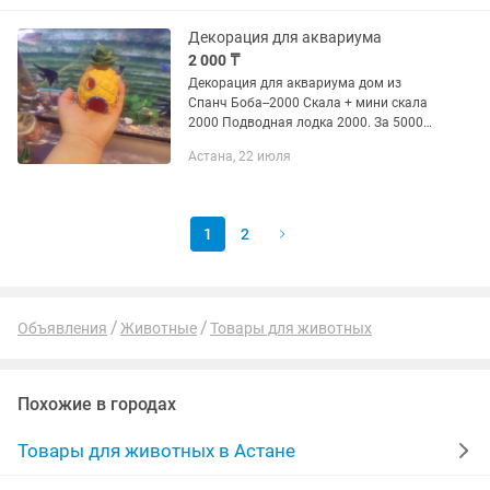
Декорация для аквариума
2 000 ₸
Декорация для аквариума дом из
Спанч Боба--2000 Скала + мини скала
2000 Подводная лодка 2000. За 5000
отдам все сразу. Либо можно обмен на
Астана, 22 июля
аквариумных рыб мирных.
1
2
Объявления
Животные
Товары для животных
Похожие в городах
Товары для животных в Астане