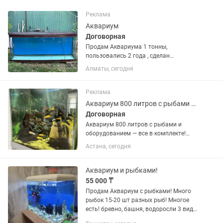
Реклама
Аквариум
Договорная
Продам Аквариума 1 тонны,
пользовались 2 года , сделан
качественно , Состояние хорошее.Не
Алматы, сегодня
протекает, полностью
герметичен.Толстое, прочное стекло.
Отлично подходит для крупных рыб.
Реклама
Аквариум 800 литров с рыбами и оборудованием все в комплекте!
Договорная
Аквариум 800 литров с рыбами и
оборудованием — все в комплекте!
Продаю аквариум на 800 литров — с
Астана, сегодня
полным комплектом оборудования и
обитателями. Отличный вариант для
ценителей аквариумистики, готовый...
Аквариум и рыбками!
55 000 ₸
Продам Аквариум с рыбками! Много
рыбок 15-20 шт разных рыб! Многое
есть! бревно, башня, водоросли 3 вида,
фильтра, декоративные пузырьки! Все