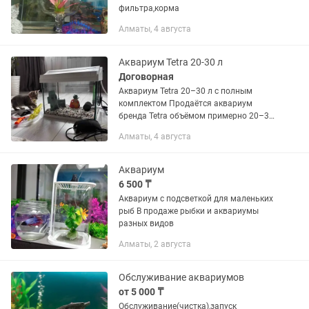
фильтра,корма
Алматы, 4 августа
Аквариум Tetra 20-30 л
Договорная
Аквариум Tetra 20–30 л с полным
комплектом Продаётся аквариум
бренда Tetra объёмом примерно 20–30
литров в хорошем состоянии.
Алматы, 4 августа
Подойдёт для начинающих, петушка,
гуппи, неонов, креветок и других...
Аквариум
6 500 ₸
Аквариум с подсветкой для маленьких
рыб В продаже рыбки и аквариумы
разных видов
Алматы, 2 августа
Обслуживание аквариумов
от 5 000 ₸
Обслуживание(чистка),запуск