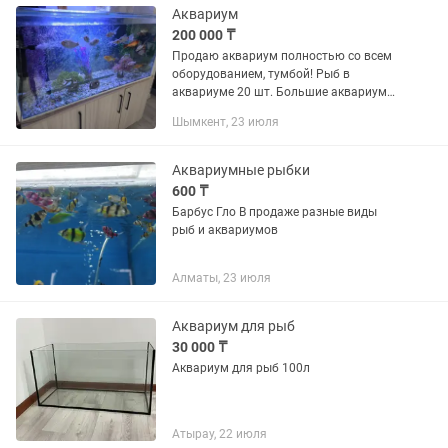
аквариумами и...
Аквариум
200 000 ₸
Продаю аквариум полностью со всем
оборудованием, тумбой! Рыб в
аквариуме 20 шт. Большие аквариум
на 450 литров. Продажа в связи с
Шымкент, 23 июля
уездом на долгое время. Цена
200000тысяч. Будет уступка.
Аквариумные рыбки
600 ₸
Барбус Гло В продаже разные виды
рыб и аквариумов
Алматы, 23 июля
Аквариум для рыб
30 000 ₸
Аквариум для рыб 100л
Атырау, 22 июля