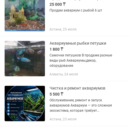
25 000 ₸
Продам аквариум с рыбой 6 шт
Астана, 25 июля
Аквариумные рыбки петушки
1 800 ₸
Самочки петушков В продаже разные
виды рыб Аквариумы,декор,
оборудование
Алматы, 24 июля
Чистка и ремонт аквариумов
5 500 ₸
Обслуживание, ремонт и запуск
аквариумов Аквариум — это сложная
экосистема, которая требует
грамотного ухода и своевременного
Астана, 23 июля
обслуживания. Более 5 лет
профессионально занимаюсь