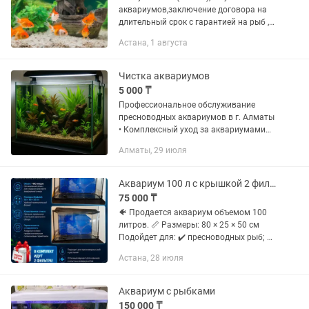
аквариумов,заключение договора на
длительный срок с гарантией на рыб ,а
также разовое обслуживание
Астана, 1 августа
Чистка аквариумов
5 000 ₸
Профессиональное обслуживание
пресноводных аквариумов в г. Алматы
• Комплексный уход за аквариумами
от 10 до 1000+ литров • Гарантия
Алматы, 29 июля
чистоты, здоровья рыб и красоты
подводного мира • Наши...
Аквариум 100 л с крышкой 2 фильтра в подарок
75 000 ₸
🐠 Продается аквариум объемом 100
литров. 📏 Размеры: 80 × 25 × 50 см
Подойдет для: ✔️ пресноводных рыб; ✔️
аквариумных растений; ✔️ черепах.
Астана, 28 июля
Преимущества: ✅ Прочное стекло. ✅
Герметичный, без...
Аквариум с рыбками
150 000 ₸