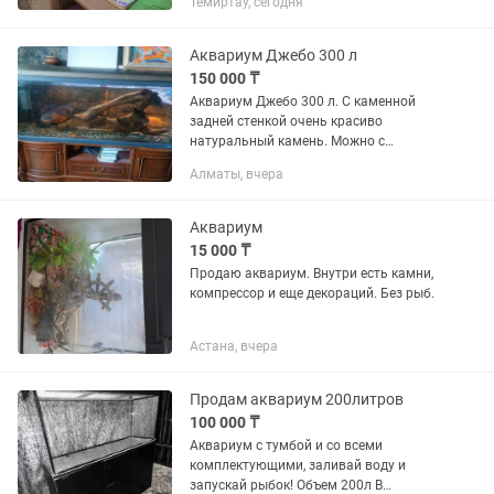
Темиртау, сегодня
в комплекте! Продам все вместе! По
отдельности не продаю!...
Аквариум Джебо 300 л
150 000 ₸
Аквариум Джебо 300 л. С каменной
задней стенкой очень красиво
натуральный камень. Можно с
цихлидами: Америки пара, попугаи,
Алматы, вчера
полиптеруссы. 150 т.тенге. рыб можно
и по отдельности.
Аквариум
15 000 ₸
Продаю аквариум. Внутри есть камни,
компрессор и еще декораций. Без рыб.
Астана, вчера
Продам аквариум 200литров
100 000 ₸
Аквариум с тумбой и со всеми
комплектующими, заливай воду и
запускай рыбок! Объем 200л В