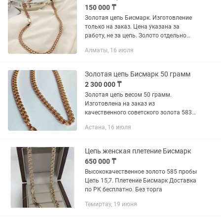
150 000 ₸
Золотая цепь Бисмарк. Изготовление
только на заказ. Цена указана за
работу, не за цепь. Золото отдельно
либо ваш лом, либо наше. Собирается
Алматы, 16 июля
полностью в ручную. Держит пробу.
Ювелир со стажем 15 лет
Золотая цепь Бисмарк 50 грамм
2 300 000 ₸
Золотая цепь весом 50 грамм.
Изготовлена на заказ из
качественного советского золота 583
пробы. Длина 54 см, плетение Бисмарк
Астана, 16 июля
Цепь женская плетение Бисмарк
650 000 ₸
Высококачественное золото 585 пробы
Цепь 15,7. Плетение Бисмарк Доставка
по РК бесплатно. Без торга
Темиртау, 19 июня