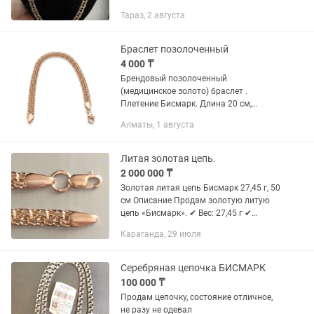
Тараз, 2 августа
Браслет позолоченный
4 000 ₸
Брендовый позолоченный
(медицинское золото) браслет .
Плетение Бисмарк. Длина 20 см,
ширина 7.5 мм. Новый.
Алматы, 1 августа
Литая золотая цепь.
2 000 000 ₸
Золотая литая цепь Бисмарк 27,45 г, 50
см Описание Продам золотую литую
цепь «Бисмарк». ✔ Вес: 27,45 г ✔
Длина: 50 см ✔ Плетение: Бисмарк ✔
Караганда, 29 июля
Цепь литая, не пустотелая ✔
Состояние отличное На...
Серебряная цепочка БИСМАРК
100 000 ₸
Продам цепочку, состояние отличное,
не разу не одевал