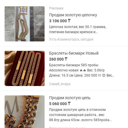
Реклама
Продам золотую цепочку
3 106 000 ₸
Цепочка золотая, вес 50.1 грамма,
плетение бисмарк крепкое и
практичное. Изделие новое
Усть-Каменогорск, сегодня
Браслеты бисмарк Новый
260 000 ₸
Браслеты бисмарк 585 пробы
Абсолютно новая 🔥🔥 Вес: 5.06гр
Длина: 16.5 см Цена: 260 000 тг 😍 Вес:
5.09гр Длина: 17 см Цена: 262 000 тг 😍
Семей, вчера
🔥🔥 Вес: 5.50 гр Длина: 18.5 см Цена:
282 000 тг 😍🔥🔥
Продам золотую цепь
5 060 000 ₸
Продам золотую цепь в отличном
состоянии шикарная работа...вес
88.8гр длина 65см..золото 585проба
желтое похоже на советское...вес за