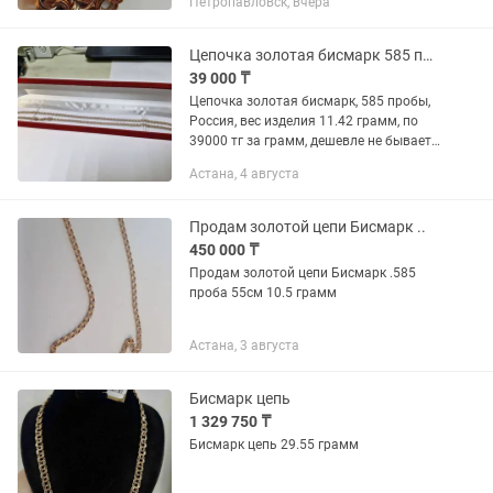
Петропавловск, вчера
грамм 57тыс.тройной Бисмарк.
Цепочка золотая бисмарк 585 пробы, вес изделия 11.42 грамм.
39 000 ₸
Цепочка золотая бисмарк, 585 пробы,
Россия, вес изделия 11.42 грамм, по
39000 тг за грамм, дешевле не бывает
варианты обмена на ЛОМ золота,
Астана, 4 августа
обращаться по адресу; Асфендиярова
д.4 возле 9 подъезда...
Продам золотой цепи Бисмарк ..
450 000 ₸
Продам золотой цепи Бисмарк .585
проба 55см 10.5 грамм
Астана, 3 августа
Бисмарк цепь
1 329 750 ₸
Бисмарк цепь 29.55 грамм