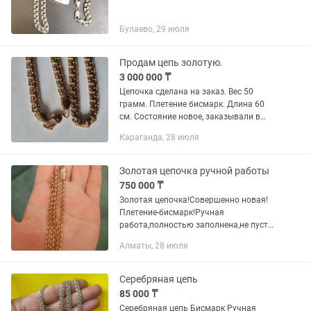
Булаево, 29 июля
Продам цепь золотую.
3 000 000 ₸
Цепочка сделана на заказ. Вес 50
грамм. Плетение бисмарк. Длина 60
см. Состояние новое, заказывали в
2026 году.
Караганда, 28 июля
Золотая цепочка ручной работы
750 000 ₸
Золотая цепочка!Совершенно новая!
Плетение-бисмарк!Ручная
работа,полностью заполнена,не пустая
внутри,застежка-коробка! Проба-585!
Алматы, 28 июля
Вес-14,2, 55см Цена-
Серебряная цепь
85 000 ₸
Серебряная цепь Бисмарк Ручная