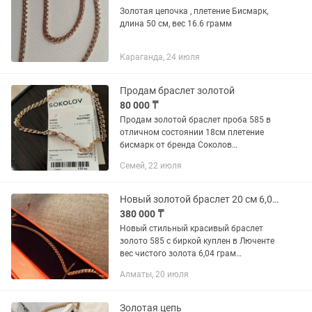
Золотая цепочка , плетение Бисмарк,
длина 50 см, вес 16.6 грамм
Караганда, 24 июля
Продам браслет золотой
80 000 ₸
Продам золотой браслет проба 585 в
отличном состоянии 18см плетение
бисмарк от бренда Соколов
производство Россия. Пишите звоните
Семей, 22 июля
Новый золотой браслет 20 см 6,04 гр
380 000 ₸
Новый стильный красивый браслет
золото 585 с биркой куплен в Люченте
вес чистого золота 6,04 грам
изначальная цена 900 тысяч тенге
Алматы, 20 июля
красивое плетение Бисмарк хороший
российский завод производитель...
Золотая цепь