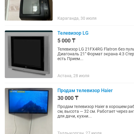
Караганда, 30 июля
Телевизор LG
5 000 ₸
Телевизор LG 21FX4RG Flatron без пул
Диагональ 21" Формат экрана 4:3 Сте
есть Прием...
Астана, 28 июля
Продам телевизор Haier
30 000 ₸
Продам телевизор Haier в хорошем ра
см, высота — 32 см. Работает через антенн
для дачи, кухни...
Талдыкорган, 27 июля