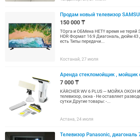
Продам новый телевизор SAMSUN
150 000 ₸
ТОрга и ОБМена НЕТ!! время не теряй Экран плоский (Flat) Разрешение 4К UHD (3840x2160)
HDR Формат 16:9 Диагональ, дюйм 43 дюйм (109.2 см) Подключение к интернету LAN (RJ45)
есть Типы передачи...
Костанай, 27 июля
Аренда стекломойщик , мойщик 
7 000 ₸
KÄRCHER WV 6 PLUS — МОЙКА ОКОН И ПЛОСКИХ 
телевизор, окна - Не оставляет разводо
сутки Другие товары: -...
Астана, 24 июля
Телевизор Panasonic, диагональ 