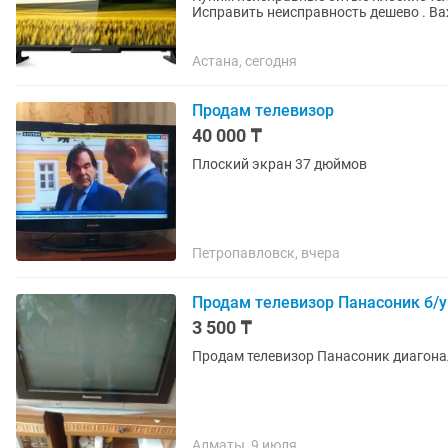
Исправить неисправность дешево . Ва
телевизора или сюда чат ....
Астана, сегодня
Продам телевизор
40 000 ₸
Плоский экран 37 дюймов
Петропавловск, вчера
Продам телевизор Панасоник б/у
3 500 ₸
Продам телевизор Панасоник диагонал
Алматы, 9 июля