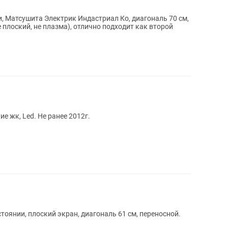
и, Матсушита Электрик Индастриал Ко, диагональ 70 см,
 плоский, не плазма), отлично подходит как второй
е жк, Led. Не ранее 2012г.
тоянии, плоский экран, диагональ 61 см, переносной.