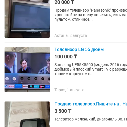
20 000 ₸
Продам телевизор "Panasonik" произво
кронштейне на стену повесить, есть ка
пультом, отличное...
Астана, 2 августа
Телевизор LG 55 дюйм
100 000 ₸
Samsung UE55K5500 (модель 2016 года
дюймовый плоский Smart TV с разрешен
тонким корпусом с...
Тараз, 1 августа
Продаю телевизор.Пишите на . Н
3 500 ₸
Телевизор маленький, диагональ 38. Н