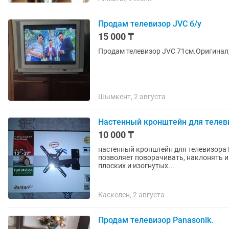
Продам телевизор JVC б/у
15 000 ₸
Продам телевизор JVC 71см.Оригинал,
Шымкент, 2 августа
Настенный кронштейн для телев
10 000 ₸
настенный кронштейн для телевизора Barkan 2300. Тип: Полнофункцио
позволяет поворачивать, наклонять и вращать телевизор
плоских и изогнутых...
Каскелен, 2 августа
Продам телевизор Panasonik.