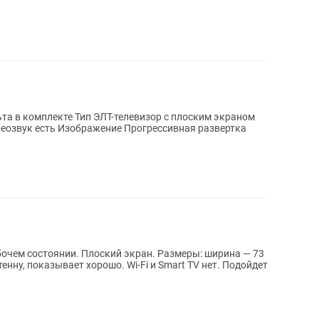
ьта в комплекте Тип ЭЛТ-телевизор с плоским экраном
реозвук есть Изображение Прогрессивная развертка
бочем состоянии. Плоский экран. Размеры: ширина — 73
у, показывает хорошо. Wi-Fi и Smart TV нет. Подойдет