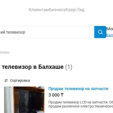
Клиентам
Бизнесу
Kaspi Гид
Мой
Бал
изоры
 телевизор в Балхаше
(1)
Сортировка
Продам телевизор на запчасти
3 000 ₸
Продам телевизор LCD на запчасти. О
продам различное электро техническо