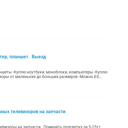
тер, планшет . Выезд
ьютеры -Куплю
 от маленьких до больших размеров -Можно БУ,
ных телевизоров на запчасти
визоры на запчасти . Поменять подсветку за 5-25тт .