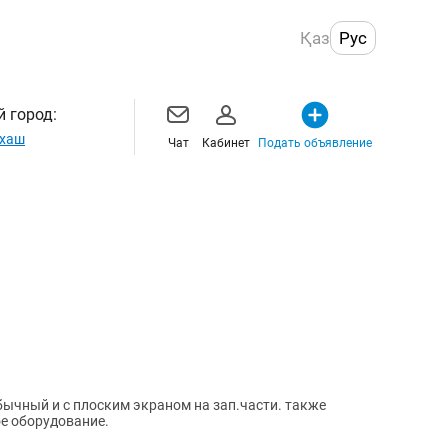
Қаз
Рус
 город:
хаш
Чат
Кабинет
Подать объявление
бычный и с плоским экраном на зап.части. также
е оборудование.