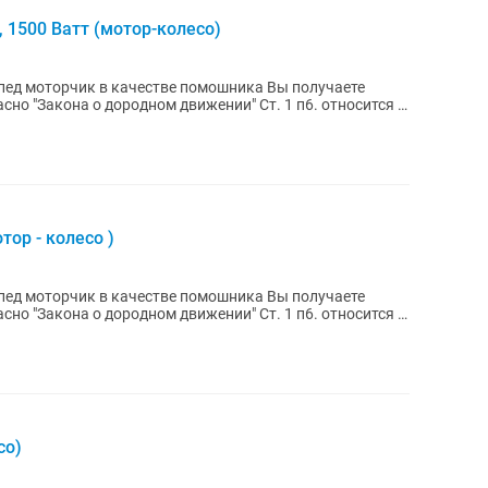
, 1500 Ватт (мотор-колесо)
пед моторчик в качестве помошника Вы получаете
сно "Закона о дородном движении" Ст. 1 п6. относится к
тор - колесо )
пед моторчик в качестве помошника Вы получаете
сно "Закона о дородном движении" Ст. 1 п6. относится к
со)