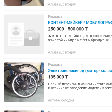
Алматы, сегодня
Реклама
КОНТЕНТ-МЕЙКЕР / МОБИЛОГРАФ
250 000 - 500 000 ₸
🔥 КОНТЕНТ-МЕЙКЕР / МОБИЛОГРАФ / 
және той киімдерін тігетін брендке 
іздейміз. Міндеттері: •...
Алматы, сегодня
Реклама
Электровелосипед (мотор- колес
135 000 ₸
Полный перечень в нашем инстагр амм канале название 
В отличие от заводских моделей элект
аналогичными...
Актобе, сегодня