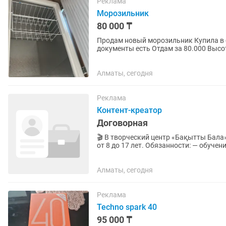
Реклама
Морозильник
80 000 ₸
Продам новый морозильник Купила в сентябре маг Сулпак за 160.000 Не пользовались,
документы есть Отдам за 80.000 Высот
Алматы, сегодня
Реклама
Контент-креатор
Договорная
🎬 В творческий центр «Бақытты Бала»
от 8 до 17 лет. Обязанности: — обучение съёмке Reels и коротких видеороликов; — монтаж
видео на телефоне; —...
Алматы, сегодня
Реклама
Techno spark 40
95 000 ₸