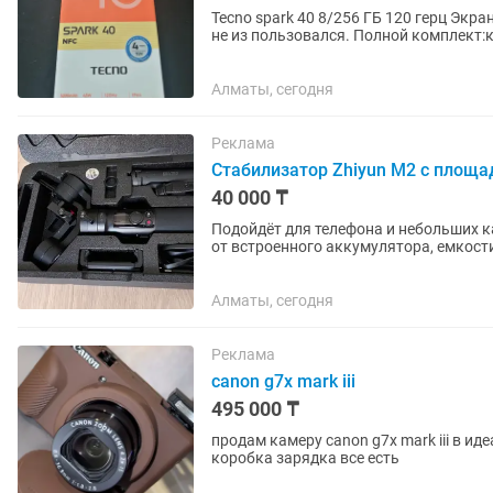
Tecno spark 40 8/256 ГБ 120 герц Экран 6.67 IPs HD+ (720х1600) Камера : 50 мп Распакованный,
не из пользовался. Полной комплект:
же
Алматы, сегодня
Реклама
Стабилизатор Zhiyun M2 с площа
40 000 ₸
Подойдёт для телефона и небольших к
от встроенного аккумулятора, емкости
хранения кейсе вместе с...
Алматы, сегодня
Реклама
canon g7x mark iii
495 000 ₸
продам камеру canon g7x mark iii в идеальном состоянии п
коробка зарядка все есть