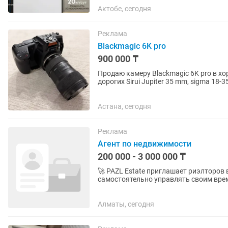
Актобе, сегодня
Реклама
Blackmagic 6K pro
900 000 ₸
Продаю камеру Blackmagic 6K pro в хо
дорогих Sirui Jupiter 35 mm, sigma 18-
никаких...
Астана, сегодня
Реклама
Агент по недвижимости
200 000 - 3 000 000 ₸
🚀 PAZL Estate приглашает риэлторов в команду! Хочешь зарабат
самостоятельно управлять своим врем
нам! Что ты получишь: 💰 100%...
Алматы, сегодня