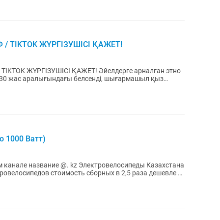
 / TIKTOK ЖҮРГІЗУШІСІ ҚАЖЕТ!
TIKTOK ЖҮРГІЗУШІСІ ҚАЖЕТ! Әйелдерге арналған этно
18–30 жас аралығындағы белсенді, шығармашыл қыз
о 1000 Ватт)
@. kz Электровелосипеды Казахстана
ровелосипедов стоимость сборных в 2,5 раза дешевле с