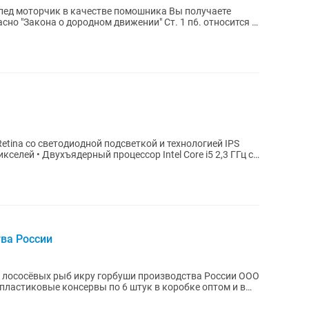
пед моторчик в качестве помошника Вы получаете
сно "Закона о дородном движении" Ст. 1 п6. относится к
tina со светодиодной подсветкой и технологией IPS
кселей • Двухъядерный процессор Intel Core i5 2,3 ГГц с
ва России
лососёвых рыб икру горбуши производства России ООО