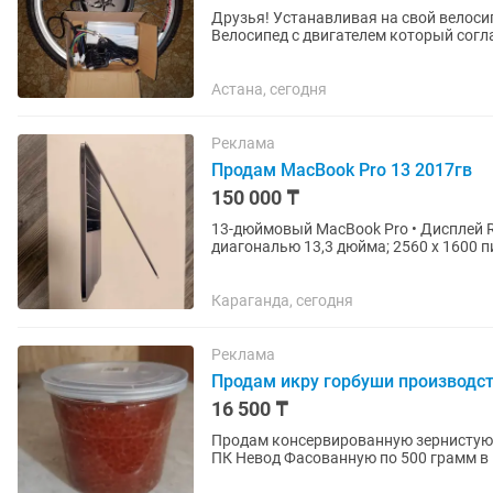
Друзья! Устанавливая на свой велоси
Велосипед с двигателем который согла
категории велосипеды (Не...
Астана, сегодня
Реклама
Продам MacBook Pro 13 2017гв
150 000 ₸
13-дюймовый MacBook Pro • Дисплей Re
диагональю 13,3 дюйма; 2560 х 1600 пи
памятью eDRAM 64 МБ...
Караганда, сегодня
Реклама
Продам икру горбуши производст
16 500 ₸
Продам консервированную зернистую 
ПК Невод Фасованную по 500 грамм в пластиковые консервы по 6 штук в коробке оптом и в
розницу На рынке оптовых и...