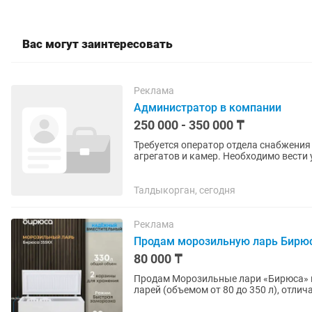
Вас могут заинтересовать
Реклама
Администратор в компании
250 000 - 350 000 ₸
Требуется оператор отдела снабжени
агрегатов и камер. Необходимо вести 
агрегатов, а так же вести...
Талдыкорган, сегодня
Реклама
Продам морозильную ларь Бирю
80 000 ₸
Продам Морозильные лари «Бирюса» представлены широким ассортиментом горизонтальных
ларей (объемом от 80 до 350 л), отли
Frost разморозкой, с...