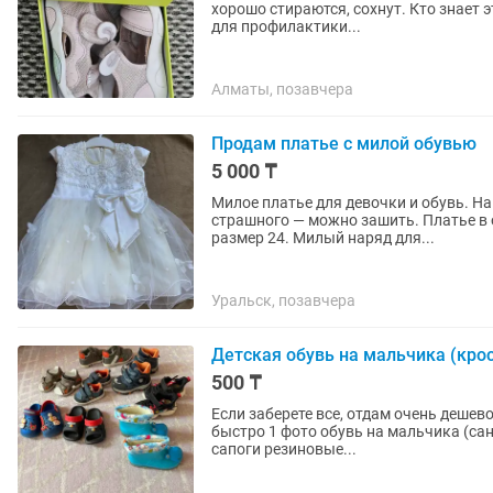
хорошо стираются, сохнут. Кто знает 
для профилактики...
Алматы, позавчера
Продам платье с милой обувью
5 000 ₸
Милое платье для девочки и обувь. На
страшного — можно зашить. Платье в 
размер 24. Милый наряд для...
Уральск, позавчера
Детская обувь на мальчика (крос
500 ₸
Если заберете все, отдам очень дешево
быстро 1 фото обувь на мальчика (сандали кожа 20р, кроксы синие 23р, кроксы черные 24,
сапоги резиновые...