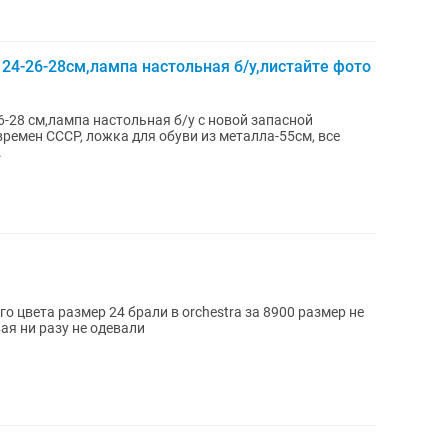
24-26-28см,лампа настольная б/у,листайте фото
-28 см,лампа настольная б/у с новой запасной
емен СССР, ложка для обуви из металла-55см, все
.
о цвета размер 24 брали в orchestra за 8900 размер не
ая ни разу не одевали