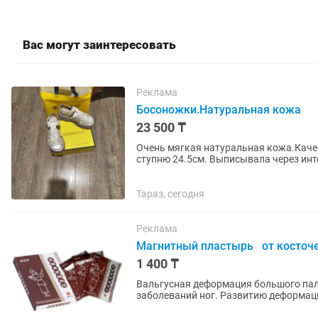
Вас могут заинтересовать
Реклама
Босоножки.Натуральная кожа
23 500 ₸
Очень мягкая натуральная кожа.Каче
ступню 24.5см. Выписывала через инт
кожаную обувь...
Тараз, сегодня
Реклама
Магнитный пластырь от косточе
1 400 ₸
Вальгусная деформация большого пал
заболеваний ног. Развитию деформац
подобранная обувь. Особенно это...