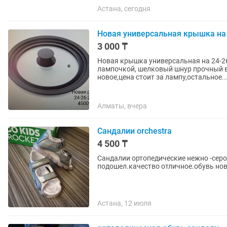
Астана, сегодня
Новая универсальная крышка на 
3 000 ₸
Новая крышка универсальная на 24-26
лампочкой, шелковый шнур прочный вр
новое,цена стоит за лампу,остальное..
Алматы, вчера
Сандалии orchestra
4 500 ₸
Сандалии ортопедические нежно -серог
подошел.качество отличное.обувь нов
Астана, 12 июля