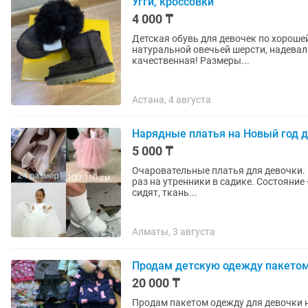
Угги, кроссовки
4 000 ₸
Детская обувь для девочек по хорошей 
натуральной овечьей шерсти, надевал
качественная! Размеры...
Астана, 4 августа
Нарядные платья на Новый год 
5 000 ₸
Очаровательные платья для девочки. Идеально на Новый Год и утренники. Надевались пару
раз на утренники в садике. Состояние - отличное, затяжек нет. Красивые фасоны, идеально
сидят, ткань...
Алматы, 3 августа
Продам детскую одежду пакетом
20 000 ₸
Продам пакетом одежду для девочки на