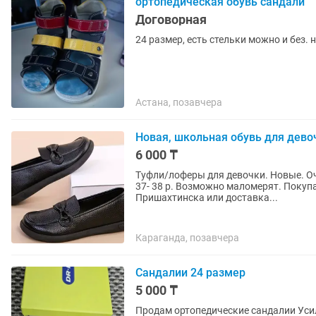
ортопедическая обувь сандали
Договорная
24 размер, есть стельки можно и без. 
Астана, позавчера
Новая, школьная обувь для дево
6 000 ₸
Туфли/лоферы для девочки. Новые. Оч
37- 38 р. Возможно маломерят. Покуп
Пришахтинска или доставка...
Караганда, позавчера
Сандалии 24 размер
5 000 ₸
Продам ортопедические сандалии Усил