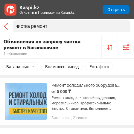
Kaspi.kz
Открыть
Открыть в Приложении Kaspi.kz
Объявления по запросу чистка
ремонт в Баганашыле
1 объявление
Баганашыл
Возможен выезд
Есть фото
Ремонт холодильного оборудования и морозильников
от 5 000 ₸
Ремонт холодильного оборудования,
морозильников Профессионально.
Быстро. С гарантией. Выполняем
холодильного оборудования и
Баганашыл, 21 июля
морозильников машин всех марок:
Bosch, Samsung, LG, Indesit, Electrolux и...