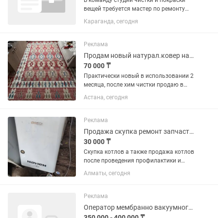
В команду студии чистки и покраски
вещей требуется мастер по ремонту
одежды. Умеющий работать с мехом и
Караганда, сегодня
кожей.
Реклама
Продам новый натурал.ковер натуральный, в использовании 2 месяц размер 3м3
70 000 ₸
Практически новый в использовании 2
месяца, после хим чистки продаю в
связи с тем что под новый ремонт не
Астана, сегодня
подходит Рахмет 33,5 А второй 23
Реклама
Продажа скупка ремонт запчасти газовых котлов
30 000 ₸
Скупка котлов а также продажа котлов
после проведения профилактики и
полной чистки. Имеются запчасти на
Алматы, сегодня
котлы, возможна установка (
отдельная плата) и выезд мастера как
для диагностики так и для...
Реклама
Оператор мембранно вакуумного станка с избыточным давлением
350 000 - 400 000 ₸