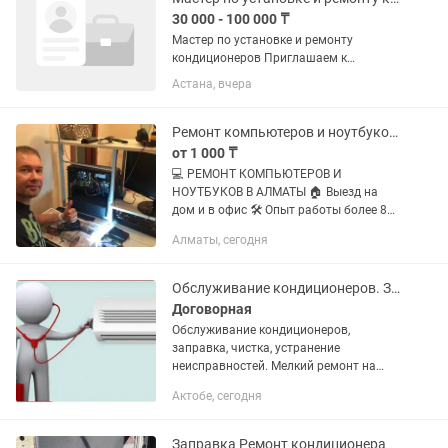
30 000 - 100 000 ₸
Мастер по установке и ремонту
кондиционеров Приглашаем к
сотрудничеству опытных мастеров для
Астана, вчера
выполнения заказов через приложение
Яндекс. Что нужно делать: установка
бытовых кондиционеров и...
Ремонт компьютеров и ноутбуков Алматы Windows, Office Айтишник Программист
от 1 000 ₸
💻 РЕМОНТ КОМПЬЮТЕРОВ И
НОУТБУКОВ В АЛМАТЫ 🏠 Выезд на
дом и в офис 🛠 Опыт работы более 8
лет ✅ Гарантия на выполненные
Алматы, сегодня
работы 💰 Стоимость согласовывается
ДО начала ремонта Компьютер
тормозит,...
Обслуживание кондиционеров. Заправка, монтаж
Договорная
Обслуживание кондиционеров,
заправка, чистка, устранение
неисправностей. Мелкий ремонт на
месте. Монтаж демонтаж
Актобе, сегодня
кондиционеров. Врф, врм системы.
Беспылевое сверление. Качественно с
гарантией.
Заправка Ремонт кондиционера