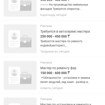
⸻ На производство мебельных
фасадов Требуется оператор
автоматического мембранно-
Караганда, сегодня
вакуумного станка с избыточным
давлением (МДФ фасады)
Обязанности: •Работа на
Реклама
автоматическом мембранно-
Требуется в автосервис мастера
вакуумном...
250 000 - 450 000 ₸
Требуются мастера по ремонту
ходовой,моторист,
автоэлектрик,мастер по чистке
Талдыкорган, сегодня
форсунок. Теплый бокс. Все
инструменты в наличии,хорошие
условия для работы
Реклама
Мастер по ремонту фар
150 000 - 600 000 ₸
📌Обязанности: - установка и замена
билет модулей, лед ламп - разбор и
сборка фар, замена герметика, чистка
Алматы, сегодня
фар - полировка и шлифовка стекол,
оклеивание фар пленкой - регулировка
фар на стенде -...
Реклама
Мастер по установке и ремонту кондиционеров