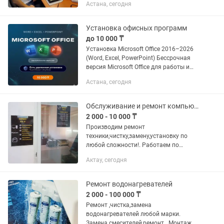
Астана, сегодня
выходных Наши услуги : - замена
матрицы - замена клавиатуры -
замена...
Установка офисных программ
до 10 000 ₸
Установка Microsoft Office 2016–2026
(Word, Excel, PowerPoint) Бессрочная
версия Microsoft Office для работы и
учёбы. Работаю по Астане с выездом
Астана, сегодня
или удалённо по всему Казахстану.
Частный мастер,...
Обслуживание и ремонт компьютерной техники
2 000 - 10 000 ₸
Производим ремонт
техники,чистку,замену,установку по
любой сложности!. Работаем по
вызову диагностика от 2000тг.
Актау, сегодня
Работаем официально ИП fix it по
адресу 6мкр Дом Быта 2 этаж кабинет
207/1 по всем...
Ремонт водонагревателей
2 000 - 100 000 ₸
Ремонт ,чистка,замена
водонагревателей любой марки.
Замена смесителей,ремонт . Монтаж