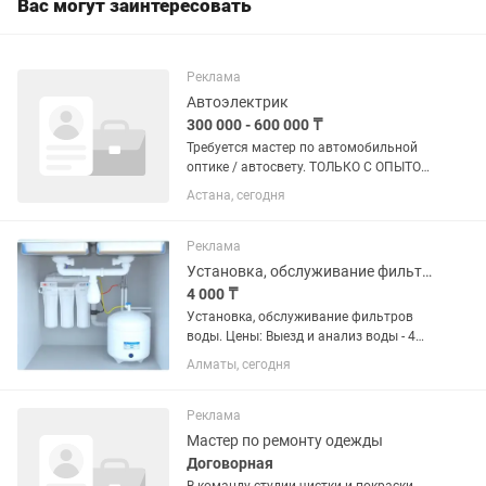
Вас могут заинтересовать
Реклама
Автоэлектрик
300 000 - 600 000 ₸
Требуется мастер по автомобильной
оптике / автосвету. ТОЛЬКО С ОПЫТОМ
РАБОТЫ В АВТОСВЕТЕ. Чем занимается
Астана, сегодня
наша компания: — регулировка и
коррекция фар — замена галогенных,
ксеноновых и LED ламп —...
Реклама
Установка, обслуживание фильтров воды.
4 000 ₸
Установка, обслуживание фильтров
воды. Цены: Выезд и анализ воды - 4
000 Установка трехступенчатого
Алматы, сегодня
фильтра - 8 000 Установка фильтра
типа осмос -12 000 - 14 000 Замена
картриджей - 2000 за...
Реклама
Мастер по ремонту одежды
Договорная