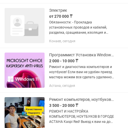
работа в мастерской и по...
Электрик
от 270 000 ₸
Обязанности: - Прокладка
установочных проводов и кабелей,
разделка, сращивание, изоляция и
пайка проводов - Проверка и
Конаев, сегодня
измерение сопротивления изоляции
распределительных сетей статоров и
роторов...
Программист Установка Windows Microsoft Office Установка программ
2 000 - 10 000 ₸
Ремонт и диагностика компьютеров и
ноутбуков! Если вам не удобен приезд
мастера можем все сделать удаленно!
В наличии ключи на Windows и
Астана, сегодня
Microsoft Office В наличии программы
на Windows...
Ремонт компьютеров, ноутбуков, моноблоков
3 500 - 20 000 ₸
РЕМОНТ И НАСТРОЙКА
КОМПЬЮТЕРОВ, НОУТБУКОВ В ГОРОДЕ
АСТАНА Kaspi Red! Выезд к вам на дом
или офис в течении часа Работаем без