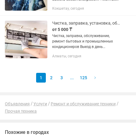
раковин,моек,унитазов и все что
Кокшетау, сегодня
касается сантехники
Чистка, заправка, установка, обслуживание, ремонт кондиционеров
от 5 000 ₸
Чистка, заправка, обслуживание,
ремонт бытовых и промышленных
кондиционеров Выезд в день
обращения, вернем комфорт в ваш
Алматы, сегодня
дом и офис
1
2
3
...
125
Объявления
Услуги
Ремонт и обслуживание техники
Прочая техника
Похожие в городах