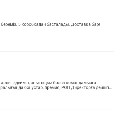
 береміз. 5 коробкадан басталады. Доставка бар!
тарды іздеймін, опытыңыз болса командамызға
ралығында бонустар, премия, РОП Директорға дейінгі
.