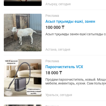
Атырау, сегодня
Реклама
Асыл тұқымды ешкі, занен
100 000 ₸
Асыл тұқымды занен ешкі сатылады с
Астана, сегодня
Реклама
Пароочиститель VCX
18 000 ₸
Продам пароочиститель, новый. Мощно
мебели, инвентарь, кухни. Сам пользу
себестоимости, успейте...
Уральск, сегодня