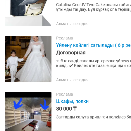
Catalina Geo UV Two-Cake опасы таби
ұтымды таңдау. Бұл құрғақ опа теріні
қамтамасыз етеді, сондықтан...
Алматы, сегодня
Реклама
Үйлену көйлегі сатылады ( бір ре
Договорная
✨ Өте сәнді, сапалы әрі ерекше үйлену көйлегі сатылады. ✔️
киілді. ✔️ Көйлек өте таза, ешқандай 
материалдан тігілген. ✔️...
Алматы, сегодня
Реклама
Шкафы, полки
80 000 ₸
Заттарды салуға арналған полкілер б