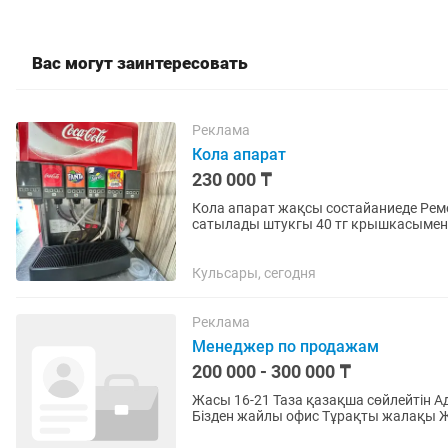
Вас могут заинтересовать
Реклама
Кола апарат
230 000 ₸
Кола апарат жақсы состайаниеде Ремонт қажет кола разливной стаканда бар бөлек
сатылады штукгы 40 тг крышкасымен 0
жетпіс тоғыз нол бір осы номерге...
Кульсары, сегодня
Реклама
Менеджер по продажам
200 000 - 300 000 ₸
Жасы 16-21 Таза қазақша сөйлейтін Адамдармен жұмыс жасай алатын Жауапкершілігі бар
Бізден жайлы офис Тұрақты жалақы Жұмыс тәжрибесі міндетті емес Обучение тегін Гибкий
график қарастырылған