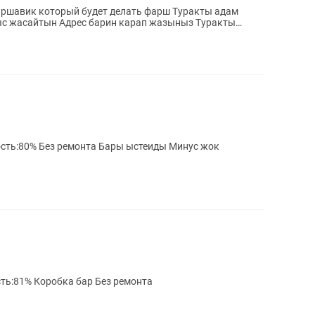
к который будет делать фарш Туракты адам
асайтын Адрес барин карап жазыныз Туракты
монта Бары ыстеиды Минус жок
ть:81% Коробка бар Без ремонта