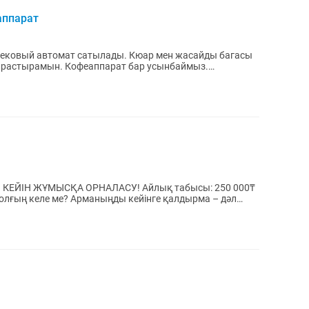
аппарат
ковый автомат сатылады. Кюар мен жасайды багасы
карастырамын. Кофеаппарат бар усынбаймыз.
вый автомат...
НЕН КЕЙІН ЖҰМЫСҚА ОРНАЛАСУ! Айлық табысы: 250 000₸