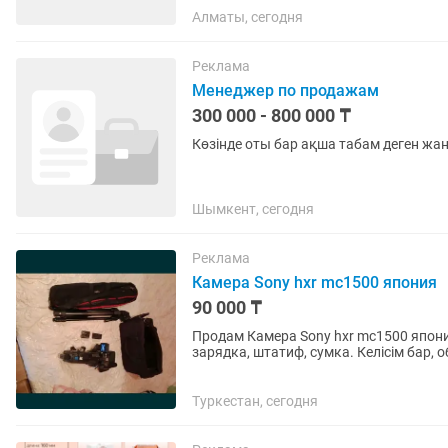
Алматы, сегодня
Реклама
Менеджер по продажам
300 000 - 800 000 ₸
Көзінде оты бар ақша табам деген жа
Шымкент, сегодня
Реклама
Камера Sony hxr mc1500 япония
90 000 ₸
Продам Камера Sony hxr mc1500 япония
зарядка, штатиф, сумка. Келісім бар,
домда
Туркестан, сегодня