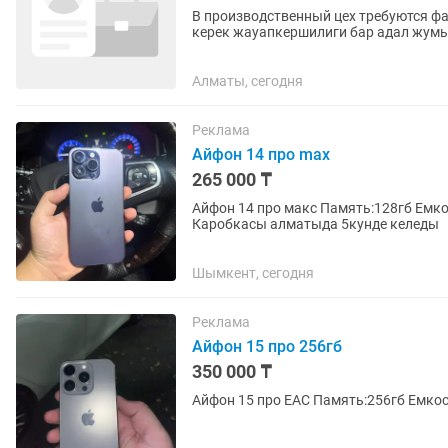
В производственный цех требуются фаршави
керек жауапкершилиги бар адал жумыс ж
айлыкка жумыс истейтин адам...
Алматы, сегодня
Реклама
Айфон 14 про max
265 000 ₸
Айфон 14 про макс Память:128гб Емкость:80% Без ре
Каробкасы алматыда 5кунде келеды
Шымкент, сегодня
Реклама
Айфон 15 про 256гб
350 000 ₸
Айфон 15 про ЕАС Память:256гб Емкос