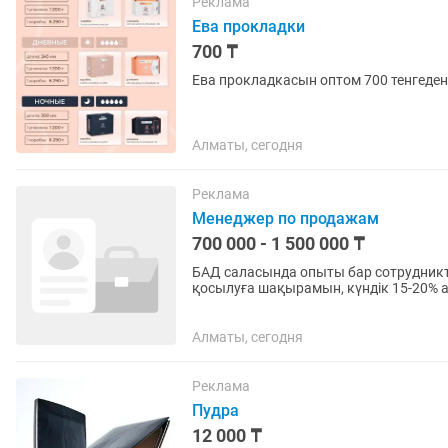
Реклама
Ева прокладки
700 ₸
Ева прокладкасын оптом 700 тенгеден
Алматы, сегодня
Реклама
Менеджер по продажам
700 000 - 1 500 000 ₸
БАД саласында опыты бар сотрудник
қосылуға шақырамын, күндік 15-20% а
рост Опытыңыз болмай бірақ жақсы..
Алматы, сегодня
Реклама
Пудра
12 000 ₸