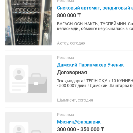
Реклама
Снековый автомат, вендиговый 
800 000 ₸
БАГАСЫ ОСЫ НАКТЫ, ТУСПЕЙМИН. Сне
келисимди , обменге не усыналасыз 
ОКОНЧАТЕЛЬНАЯ ЦЕНА. Продаю снеко
Актау, сегодня
Реклама
Дамский Парикмахер Ученик
Договорная
Тек қыздарға ! ТЕГІН ОҚУ + 10 КҮН
- 500 000₸ дейін! Дамский Шаштараз болғың келе ме? Арманыңды кейінге қалдырма – дәл
қазір іске кіріс! Алдымен...
Шымкент, сегодня
Реклама
Мясник//фаршавик
300 000 - 350 000 ₸