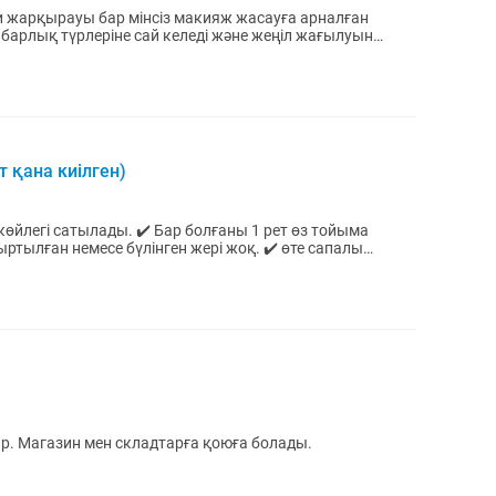
ғи жарқырауы бар мінсіз макияж жасауға арналған
ң барлық түрлеріне сай келеді және жеңіл жағылуын
т қана киілген)
 Бар болғаны 1 рет өз тойыма
жыртылған немесе бүлінген жері жоқ. ✔️ өте сапалы
ар. Магазин мен складтарға қоюға болады.