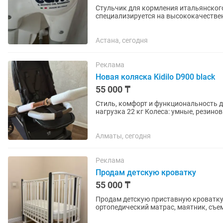
Стульчик для кормления итальянского 
специализируется на высококачестве
стульчика CAM включает регулируемы
Астана, сегодня
Реклама
Новая коляска Kidilo D900 black
55 000 ₸
Стиль, комфорт и функциональность д
нагрузка 22 кг Колеса: умные, резино
маме/ лицом к миру) +...
Алматы, сегодня
Реклама
Продам детскую кроватку
55 000 ₸
Продам детскую приставную кроватку для новоро
ортопедический матрас, маятник, съе
безопасного материал