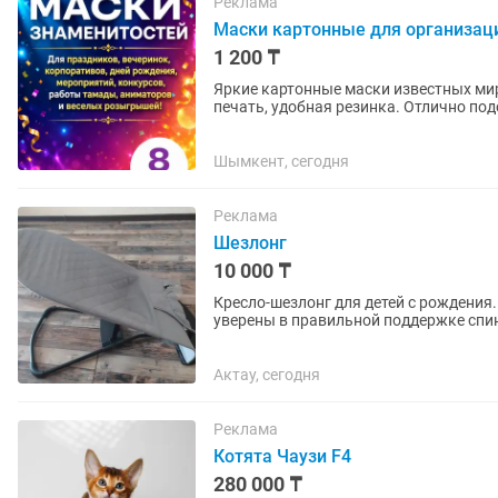
Реклама
Маски картонные для организаци
1 200 ₸
Яркие картонные маски известных ми
печать, удобная резинка. Отлично под
выпускного и любой...
Шымкент, сегодня
Реклама
Шезлонг
10 000 ₸
Кресло-шезлонг для детей с рождения
уверены в правильной поддержке спин
рекомендовано для...
Актау, сегодня
Реклама
Котята Чаузи F4
280 000 ₸