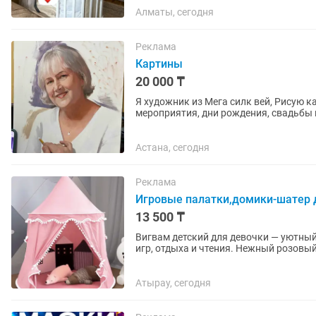
Алматы, сегодня
Реклама
Картины
20 000 ₸
Я художник из Мега силк вей, Рисую 
мероприятия, дни рождения, свадьбы и
пишите на в а т с а п
Астана, сегодня
Реклама
Игровые палатки,домики-шатер 
13 500 ₸
Вигвам детский для девочки — уютны
игр, отдыха и чтения. Нежный розовый
создадут для ребенка...
Атырау, сегодня