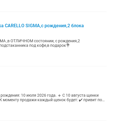
 CARELLO SIGMA,с рождения,2 блока
MA ,в ОТЛИЧНОМ состоянии, с рождения,2
 подстаканника под кофе,в подарок💐