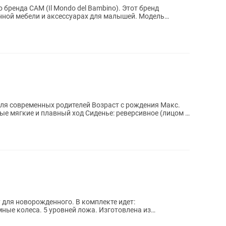
бренда CAM (Il Mondo del Bambino). Этот бренд
нной мебели и аксессуарах для малышей. Модель
е...
ля современных родителей Возраст с рождения Макс.
вые мягкие и плавный ход Сиденье: реверсивное (лицом к
жденного. В комплекте идет:
мные колеса. 5 уровней ложа. Изготовлена из
а - дерева. Размеры:...