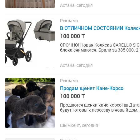
Астана, сегодня
Реклама
В ОТЛИЧНОМ СОСТОЯНИИ Коляска
100 000 ₸
СРОЧНО! Новая Коляска CARELLO SIG
блока,снимаются. Брали за 385 000. 2
Астана, сегодня
Реклама
Продам щенят Кане-Корсо
100 000 ₸
Продаются щенки кане-корсо! 📅 Дата рождения: 10 июля 2026 года. 🔹 С 10 августа щенки
будут готовы к переезду в новый дом. К моменту продажи каждый щенок будет: ✔️ привит по
возрасту; ✔️ с...
Шымкент, сегодня