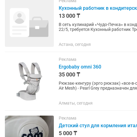
Реклама
Кухонный работник в кондитерск
13 000 ₸
В сеть кулинарий «Чудо-Печка» в кон
22/5, требуется Кухонный работник Требования: - опыт работы в общепите, а также на
аналогичной должности от 1...
Астана, сегодня
Реклама
Ergobaby omni 360
35 000 ₸
Рюкзак-кенгуру (эрго рюкзак) «все-в-
Air Mesh) - Pearl Grey предназначен 
Classic «растет»...
Алматы, сегодня
Реклама
Детский стул для кормления ита
5 000 ₸