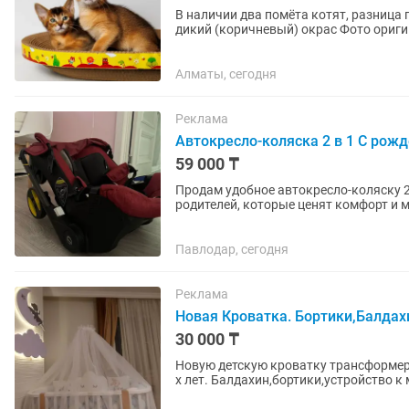
В наличии два помёта котят, разница по датам рож
дикий (коричневый) окрас Фото ориги
Возраст — уже 2...
Алматы, сегодня
Реклама
Автокресло-коляска 2 в 1 С рож
59 000 ₸
Продам удобное автокресло-коляску 2
родителей, которые ценят комфорт и
автокресла в компактную коляску —..
Павлодар, сегодня
Реклама
Новая Кроватка. Бортики,Балдах
30 000 ₸
Новую детскую кроватку трансформер 
х лет. Балдахин,бортики,устройство к