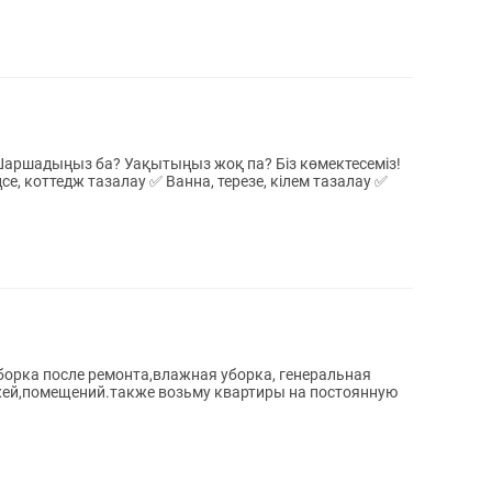
? Шаршадыңыз ба? Уақытыңыз жоқ па? Біз көмектесеміз!
ңсе, коттедж тазалау ✅ Ванна, терезе, кілем тазалау ✅
борка после ремонта,влажная уборка, генеральная
жей,помещений.также возьму квартиры на постоянную