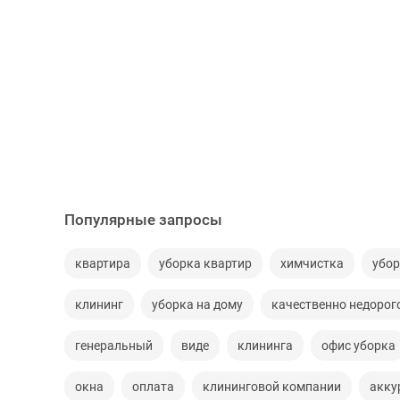
Популярные запросы
квартира
уборка квартир
химчистка
убор
клининг
уборка на дому
качественно недорог
генеральный
виде
клининга
офис уборка
окна
оплата
клининговой компании
акку