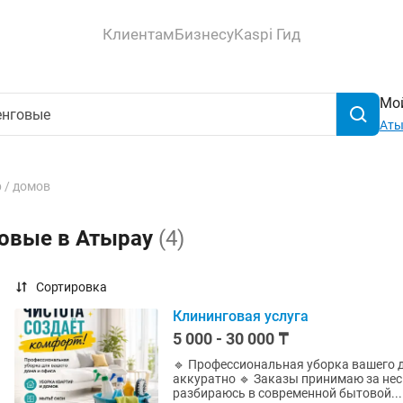
Клиентам
Бизнесу
Kaspi Гид
Мой
Аты
 / домов
говые в Атырау
(4)
Сортировка
Клининговая услуга
5 000 - 30 000 ₸
🔹 Профессиональная уборка вашего д
аккуратно 🔹 Заказы принимаю за нескол
разбираюсь в современной бытовой...