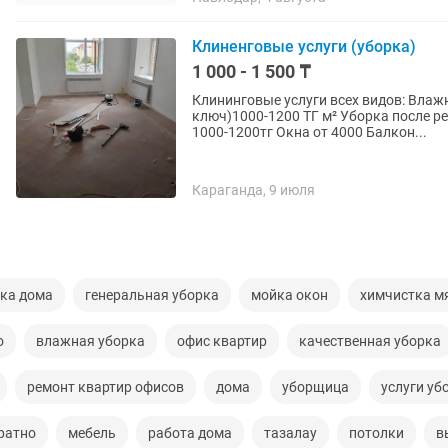
Клиненговые услуги (уборка)
1 000 - 1 500 ₸
Клининговые услуги всех видов: Влажн
ключ)1000-1200 ТГ м² Уборка после ре
1000-1200тг Окна от 4000 Балкон...
Караганда, 9 июля
ка дома
генеральная уборка
мойка окон
химчистка м
о
влажная уборка
офис квартир
качественная уборка
ремонт квартир офисов
дома
уборщица
услуги уб
ратно
мебель
работа дома
тазалау
потолки
в