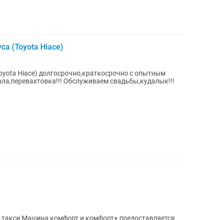
а (Toyota Hiace)
oyota Hiace) долгосрочно,краткосрочно с опытным
ала,перевахтовка!!! Обслуживаем свадьбы,кудалык!!!
едоставляется