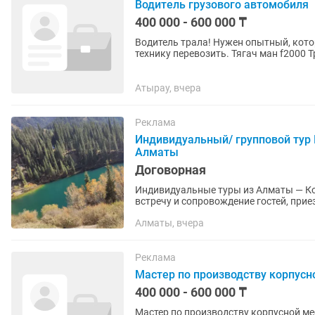
Водитель грузового автомобиля
400 000 - 600 000 ₸
Водитель трала! Нужен опытный, кото
технику перевозить. Тягач ман f2000 Трал 4 ех осный За Техникой нужно регулярно ухаживать,
и смотреть. Делать,...
Атырау, вчера
Реклама
Индивидуальный/ групповой тур 
Алматы
Договорная
Индивидуальные туры из Алматы — Ко
встречу и сопровождение гостей, при
мероприятия и форумы —...
Алматы, вчера
Реклама
Мастер по производству корпусн
400 000 - 600 000 ₸
Мастер по производству корпусной мебели на заказ Компания Shka