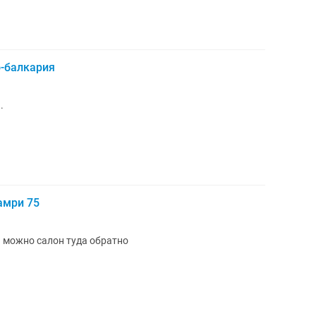
-балкария
.
амри 75
 можно салон туда обратно