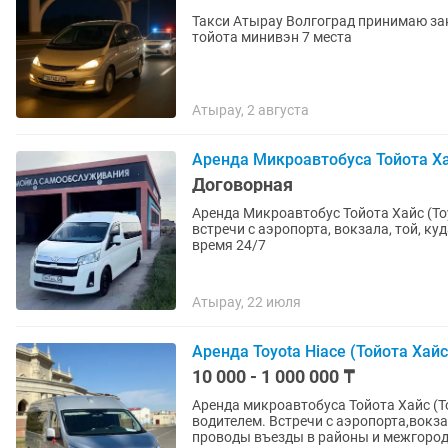
Такси Атырау Волгоград принимаю за
тойота минивэн 7 места
Атырау, 2 августа
Аренда Микроавтобуса Тойота Х
Договорная
Аренда Микроавтобус Тойота Хайс (To
встречи с аэропорта, вокзала, той, ку
время 24/7
Атырау, 22 июля
Аренда Toyota Hiace (Тойота Хайс
10 000 - 1 000 000 ₸
Аренда микроавтобуса Тойота Хайс (T
водителем. Встречи с аэропорта,вокз
проводы въезды в районы и межгоро