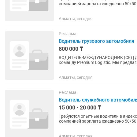
компанией зарплата ежедневно 50/50 Смена дневная и ночная Опыт вождения от 3 лет Клас
страховки 7
Алматы, сегодня
Реклама
Водитель грузового автомобиля
800 000 ₸
ВОДИТЕЛЬ-МЕЖДУНАРОДНИК (CE) | ДОСТОЙНАЯ ОПЛАТА
команду Premium Logistic. Мы предлагаем: • Оклад — 100 000 тг • 50 тг за каждый километр • 10
000 тг суточные • Премии за...
Алматы, сегодня
Реклама
Водитель служебного автомобил
15 000 - 20 000 ₸
Требуются опытные водители в яндекс такси Машина комфорт и комфорт+ пр
Алматы, сегодня