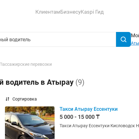
Клиентам
Бизнесу
Kaspi Гид
Мой
Аты
Пассажирские перевозки
й водитель в Атырау
(9)
Сортировка
Такси Атырау Ессентуки
5 000 - 15 000 ₸
Такси Атырау Ессентуки Кисловодск 