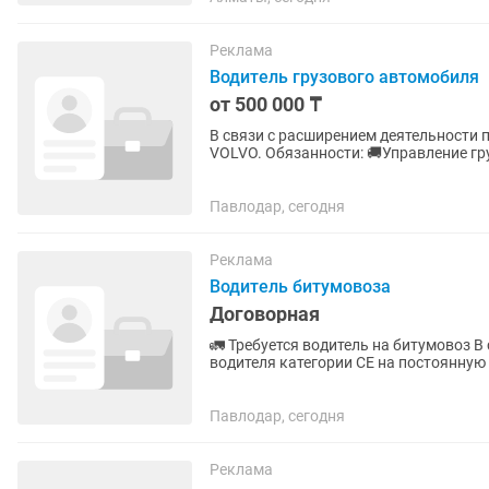
Реклама
Водитель грузового автомобиля
от 500 000 ₸
В связи с расширением деятельности 
VOLVO. Обязанности: 🚚Управление грузовым автомобилем VOLVO. 📍Выполнение рейсов по
маршруту Павлодар – Астана –...
Павлодар, сегодня
Реклама
Водитель битумовоза
Договорная
🚛 Требуется водитель на битумовоз В связи с расширением автопарка приглашаем опытного
водителя категории СЕ на постоянную работу. Мы предлагаем: ✅ достойную 
заработную плату; ✅...
Павлодар, сегодня
Реклама