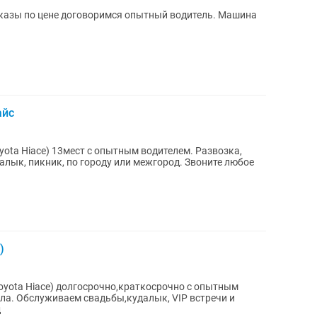
казы по цене договоримся опытный водитель. Машина
айс
yota Hiace) 13мест с опытным водителем. Развозка,
далык, пикник, по городу или межгород. Звоните любое
)
oyota Hiace) долгосрочно,краткосрочно с опытным
ала. Обслуживаем свадьбы,кудалык, VIP встречи и
д