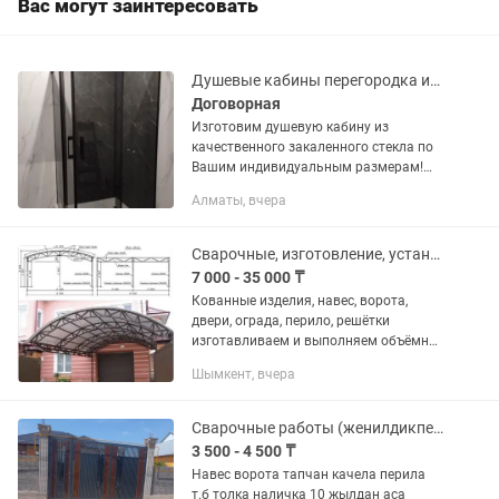
Вас могут заинтересовать
Душевые кабины перегородка из стекла
Договорная
Изготовим душевую кабину из
качественного закаленного стекла по
Вашим индивидуальным размерам!
Возможно, Вы искали: душевая кабина,
Алматы, вчера
душевое ограждение, душевая
перегородка, душевой уголок.
Работаем...
Сварочные, изготовление, установка, монтаж, демонтаж
7 000 - 35 000 ₸
Кованные изделия, навес, ворота,
двери, ограда, перило, решётки
изготавливаем и выполняем объёмные
работы качественно и в срок, со всеми
Шымкент, вчера
прилогающимися документами,
звонить писать
Сварочные работы (женилдикпен)
3 500 - 4 500 ₸
Навес ворота тапчан качела перила
т.б толка наличка 10 жылдан аса