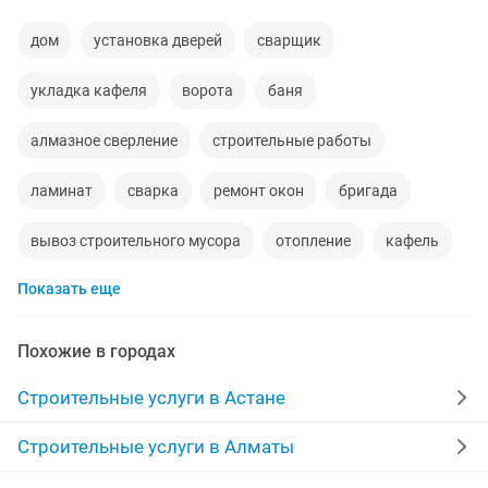
дом
установка дверей
сварщик
укладка кафеля
ворота
баня
алмазное сверление
строительные работы
ламинат
сварка
ремонт окон
бригада
вывоз строительного мусора
отопление
кафель
Показать еще
отделочные работы
бетон
строители
перфоратор
лестницы
бригада строителей
Похожие в городах
бассейн
реставрация ванн
геодезист
Строительные услуги в Астане
наливной пол
опалубка
строительные бригады
Строительные услуги в Алматы