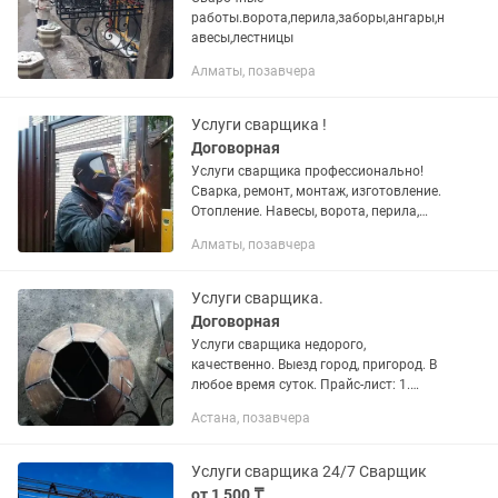
работы.ворота,перила,заборы,ангары,н
авесы,лестницы
Алматы, позавчера
Услуги сварщика !
Договорная
Услуги сварщика профессионально!
Сварка, ремонт, монтаж, изготовление.
Отопление. Навесы, ворота, перила,
оградки, заборы, стеллажи. Мелкий
Алматы, позавчера
ремонт. Все виды работ по металлу.
Услуги сантехника,...
Услуги сварщика.
Договорная
Услуги сварщика недорого,
качественно. Выезд город, пригород. В
любое время суток. Прайс-лист: 1.
Выполняю работы: отопление, врезка
Астана, позавчера
резьб, насосов, кранов, изготовление
гребенок ремонт котлов...
Услуги сварщика 24/7 Сварщик
от 1 500 ₸