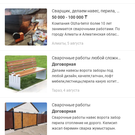
Сварщик, делаем навес, перила, курилка
50 000 - 100 000 ₸
Компания Olzha-temir более 10 лет
занимается сварочными работами. По
городу Алматы и Алматинская область
Навес - 150 000 тсч тг Перила - 100000
Алматы, 5 августа
тг Курилка - 100,000 тг. Также работаем
с НДС С...
Сварочные работы любой сложности
Договорная
Делаем навесы ворота заборы под
любой дизайн, качеля,тапчан, лофт
мебели,лестницы,перила какую хотите
все что пожелаете сделаем
Тараз, 4 августа
качественно и окуратно и дёшево
Сварочные работы
Договорная
Сварочные работы навес ворота забор
перила отопление не дорого. Келисип
жасап беремин сварка жумыстарын.