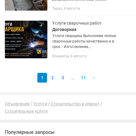
проектирование Междуэтажных и
Тараз, 4 августа
пожарных лестниц
Услуги сварочных работ
Договорная
Услуги сварщика Выполняем любые
сварочные работы качественно и в
срок. - Изготовление
металлоконструкций. - Навесы, ворота,
Кокшетау, 4 августа
калитки, заборы. - Лестницы, перила,
козырьки. - Полки, стеллажи,...
1
2
3
...
11
Объявления
Услуги
Строительство и ремонт
Строительные услуги
Популярные запросы