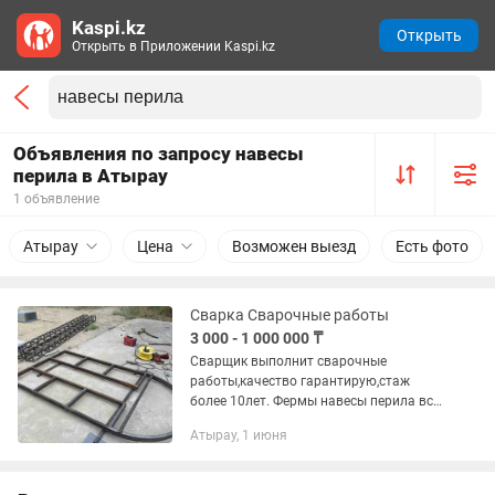
Kaspi.kz
Открыть
Открыть в Приложении Kaspi.kz
Объявления по запросу навесы
перила в Атырау
1 объявление
Атырау
Цена
Возможен выезд
Есть фото
Сварка Сварочные работы
3 000 - 1 000 000 ₸
Сварщик выполнит сварочные
работы,качество гарантирую,стаж
более 10лет. Фермы навесы перила все
виды металлоконструкций по чертежу
Атырау, 1 июня