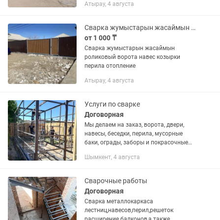
Атырау, 4 августа
Сварка жумыстарын жасаймын роликовый ворота навес перила козырки отопление
от 1 000 ₸
Сварка жумыстарын жасаймын
роликовый ворота навес козырки
перила отопление
Атырау, 4 августа
Услуги по сварке
Договорная
Мы делаем на заказ, ворота, двери,
навесы, беседки, перила, мусорные
баки, ограды, заборы и покрасочные
работы тоже
Шымкент, 4 августа
Сварочные работы
Договорная
Сварка металлокаркаса
лестниц,навесов,перил,решеток
расширение балконов,а также