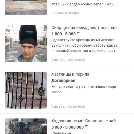
сварщик балдар жумыс сапалы Ари
жылдам стеледи гарантия бар КВ 3500
Шымкент, вчера
- 16000
Сварщик на выезд лестницы,навесы,заборы,перила, кровать
1 000 - 5 000 ₸
Здравствуйте бригада из 40 человек
выполнит любой обьем работы как за
наличный расчет так и за безналичный
работа по договору.По шаговая
Алматы, позавчера
консультация во время работы.
Инструменты только свои и...
Лестницы и перила
Договорная
Монтаж лестниц а также навеса ворот
забор
Алматы, позавчера
Художник по метСварочные работы.ворота,перила,заборы,ангары,навесы,лестницы
5 000 - 5 000 000 ₸
Сварочные