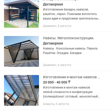
Договорная
Изготовление беседок, навесов,
решёток , перил. Поможем воплотить
ваши идеи и предложим оригинальные
решения для создания уютного уголка
Шымкент, 6 августа
на вашей территории. Беседки в лофт
стиле - это не просто...
Навесы. Металлоконструкции.
Договорная
Навесы . Консольные навесы. Перила .
Решётки. Оградки. Беседки.
Шымкент, 6 августа
Изготовление и монтаж навесов любой сложности
20 000 - 40 000 ₸
Изготовление и монтаж навесов
любой сложности и конфигурации
(поликарбонат сотовый , монолитный
поликарбонат, металлочерепица,
Алматы, 6 августа
профлиста) а также
беседки,перила,заборы, лестницы