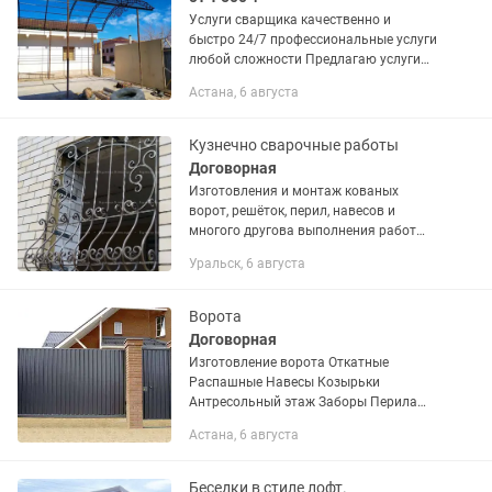
Услуги сварщика качественно и
быстро 24/7 профессиональные услуги
любой сложности Предлагаю услуги
частного сварщика с многолетним
Астана, 6 августа
опытом работы. Выполняю сварочные
работы любой сложности — от...
Кузнечно сварочные работы
Договорная
Изготовления и монтаж кованых
ворот, решёток, перил, навесов и
многого другова выполнения работ
качественно и в срок.
Уральск, 6 августа
Ворота
Договорная
Изготовление ворота Откатные
Распашные Навесы Козырьки
Антресольный этаж Заборы Перила
Решетки
Астана, 6 августа
Беседки в стиле лофт.