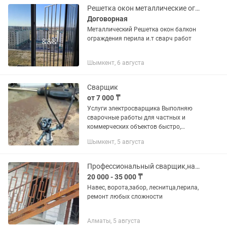
качественно и не...
Решетка окон металлические ограждения навес ворота и.т .д
Договорная
Металлический Решетка окон балкон
ограждения перила и.т сварч работ
Шымкент, 6 августа
Сварщик
от 7 000 ₸
Услуги электросварщика Выполняю
сварочные работы для частных и
коммерческих объектов быстро,
качественно и с гарантией. Услуги: -
Шымкент, 5 августа
Сварка металлоконструкций любой
сложности. - Изготовление и...
Профессиональный сварщик,навес,ворота,леснитца,перила,забор любой сложности
20 000 - 35 000 ₸
Навес, ворота,забор, леснитца,перила,
ремонт любых сложности
Алматы, 5 августа