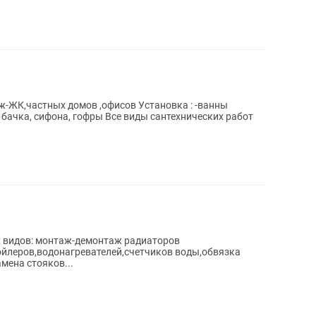
ж-ЖК,частных домов ,офисов Установка : -ванны
 бачка, сифона, гофры Все виды сантехнических работ
 видов: монтаж-демонтаж радиаторов
ойлеров,водонагревателей,счетчиков воды,обвязка
мена стояков...