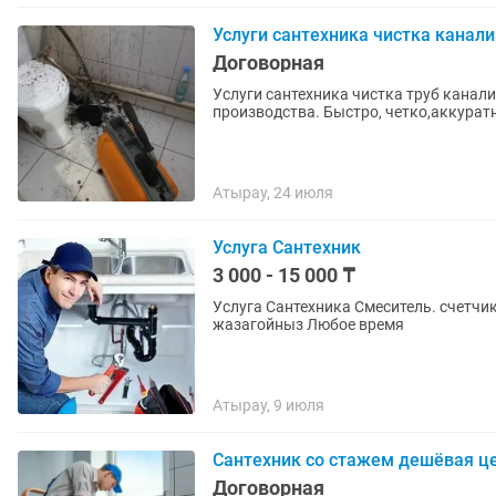
Услуги сантехника чистка канал
Договорная
Услуги сантехника чистка труб кана
производства. Быстро, четко,аккурат
Атырау, 24 июля
Услуга Сантехник
3 000 - 15 000 ₸
Услуга Сантехника Смеситель. счетчик. Раковина. Унитаз. Барин истимис. Телефон согныз
жазагойныз Любое время
Атырау, 9 июля
Сантехник со стажем дешёвая це
Договорная