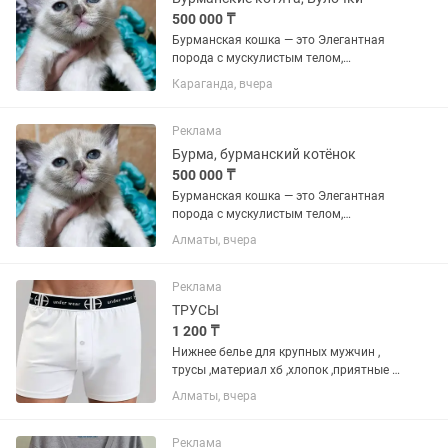
500 000 ₸
Бурманская кошка — это Элегантная
порода с мускулистым телом,
шелковистой шерстью и
Караганда, вчера
выразительными глазами. Они
известны своим «собачьим»
характером: невероятно привязаны к
Реклама
человеку, активны,...
Бурма, бурманский котёнок
500 000 ₸
Бурманская кошка — это Элегантная
порода с мускулистым телом,
шелковистой шерстью и
Алматы, вчера
выразительными глазами. Они
известны своим «собачьим»
характером: невероятно привязаны к
Реклама
человеку, активны,...
ТРУСЫ
1 200 ₸
Нижнее белье для крупных мужчин ,
трусы ,материал хб ,хлопок ,приятные к
телу ,не садяться, не линяют,
Алматы, вчера
качественно сшиты , не
растягиваються
Реклама