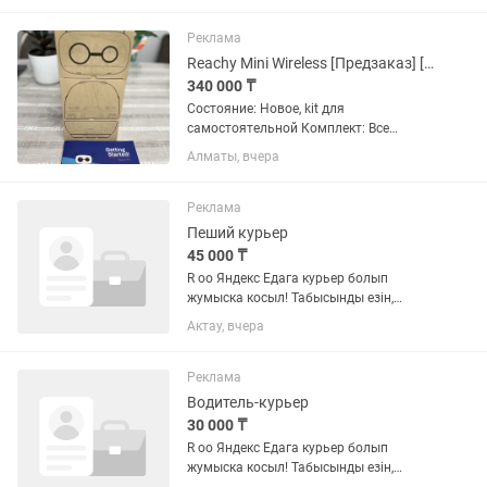
тела. Работает в технике бразильского
нанесения!
Реклама
Reachy Mini Wireless [Предзаказ] [Hugging Face]
340 000 ₸
Состояние: Новое, kit для
самостоятельной Комплект: Все
детали и инструкция (сборка 1 час).
Алматы, вчера
Открытый робот от Hugging Face.
Голова на 6 осях, антенны, камера,
микрофоны, динамики. Внутри свой...
Реклама
Пеший курьер
45 000 ₸
R оо Яндекс Едага курьер болып
жумыска косыл! Табысынды езін,
баскар! 17 Икемді жумыс кестесі. •
Актау, вчера
Тапсырыстарды косымша аркылы
кабылда. Жаяу немесе бо
велосипедпен жеткізуге болады. Кун
Реклама
сайын немесе...
Водитель-курьер
30 000 ₸
R оо Яндекс Едага курьер болып
жумыска косыл! Табысынды езін,