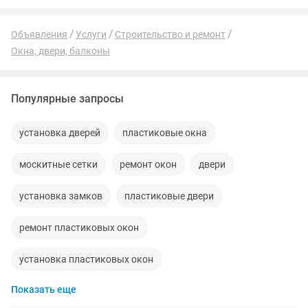
Объявления
Услуги
Строительство и ремонт
Окна, двери, балконы
Популярные запросы
установка дверей
пластиковые окна
москитные сетки
ремонт окон
двери
установка замков
пластиковые двери
ремонт пластиковых окон
установка пластиковых окон
Показать еще
установка межкомнатных дверей
ремонт балкона