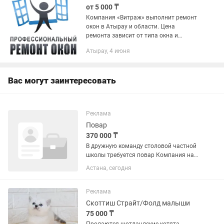
от 5 000 ₸
Компания «Витраж» выполнит ремонт
окон в Атырау и области. Цена
ремонта зависит от типа окна и
сложности работ. Выезд мастера для
Атырау, 4 июня
ремонта или осмотра окна по Атырау и
области — в любое удобное время....
Вас могут заинтересовать
Реклама
Повар
370 000 ₸
В дружную команду столовой частной
школы требуется повар Компания на
рынке 18 лет Оклад 350 000 тенге, 1 раз
Астана, сегодня
в месяц, без задержек Кухрабочая,
оклад 300 000 тенге Летний период
предоставляется...
Реклама
Скоттиш Страйт/Фолд малыши
75 000 ₸