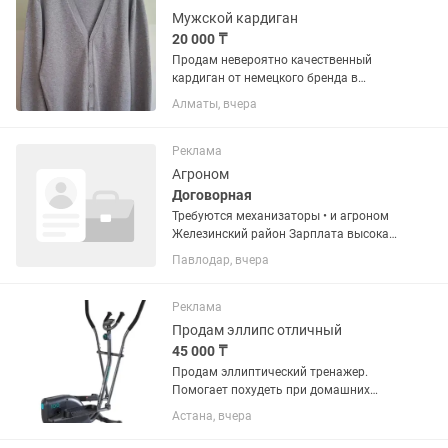
Мужской кардиган
20 000 ₸
Продам невероятно качественный
кардиган от немецкого бренда в
коллаборации QS! Абсолютно новый!
Алматы, вчера
Модель свободного кроя, идеальный
пошив строчка к строчке, прям под
линеечку! Кардиган соткан из...
Реклама
Агроном
Договорная
Требуются механизаторы • и агроном
Железинский район Зарплата высокая
• договорная В случае переезда дом
Павлодар, вчера
предоставляется Тел:
Реклама
Продам эллипс отличный
45 000 ₸
Продам эллиптический тренажер.
Помогает похудеть при домашних
тренировках. Состояние отличное все
Астана, вчера
работает. Эллиптический тренажер
прорабатывает все группы мышц