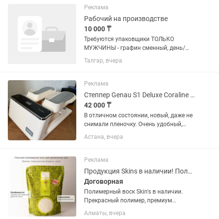
(нижние конечности, верхние...
Реклама
Рабочий на производстве
10 000 ₸
Требуются упаковщики ТОЛЬКО
МУЖЧИНЫ - графин сменный, день/
ночь - возможно подработка
Талгар, вчера
(совмещение с основной работой) -
оплата раз в неделю - двухразовое
питание за счет компании - находимся
Реклама
в...
Степпер Genau S1 Deluxe Coraline классический
42 000 ₸
В отличном состоянии, новый, даже не
снимали пленочку. Очень удобный,
хорошо прокачивает мышцы, меньше
Астана, вчера
работать чем на дорожке по времени
можно. Коробка все комплектующие
есть DeluxeМини-степпер...
Реклама
Продукция Skins в наличии! Полимерный воск
Договорная
Полимерный воск Skin's в наличии.
Прекрасный полимер, премиум
качества, для депиляции. Великолепно
Алматы, вчера
растягивается на обширные участки