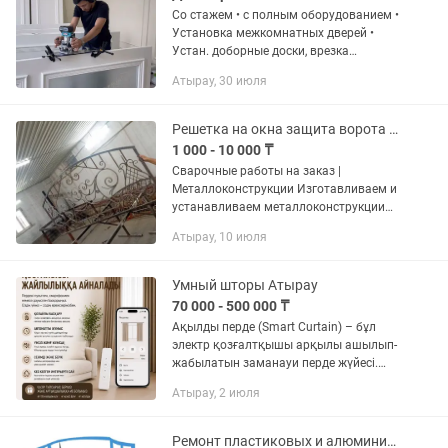
Со стажем • с полным оборудованием •
Установка межкомнатных дверей •
Устан. доборные доски, врезка
замков,врезка карточных петли ,
Атырау, 30 июля
врезка скрытых петли - Любой
сложности 👌🏻 -Звоните любое время...
Решетка на окна защита ворота навес перила
1 000 - 10 000 ₸
Сварочные работы на заказ |
Металлоконструкции Изготавливаем и
устанавливаем металлоконструкции
любой сложности: • Оконные решётки •
Атырау, 10 июля
Перила и ограждения • Навесы /
козырьки • Качели • Декоративные и...
Умный шторы Атырау
70 000 - 500 000 ₸
Ақылды перде (Smart Curtain) – бұл
электр қозғалтқышы арқылы ашылып-
жабылатын заманауи перде жүйесі.
Оны телефон, қашықтан басқару
Атырау, 2 июля
пульті немесе дауыс арқылы басқаруға
болады. Артықшылықтары: ✅ Бір...
Ремонт пластиковых и алюминиевых окон