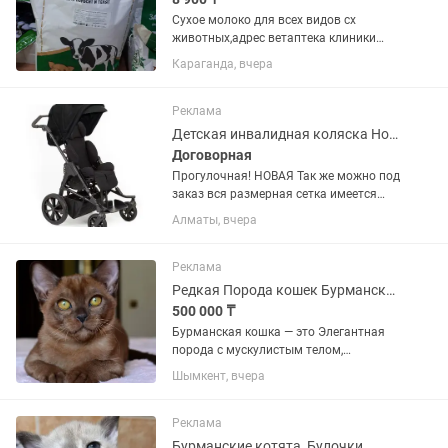
Сухое молоко для всех видов сх
животных,адрес ветаптека клиники
DOCTOR VET,ул. Карла Маркса,39 тел
Караганда, вчера
Бауыржан
Реклама
Детская инвалидная коляска Hoggi Bingo Evolution GERMANY
Договорная
Прогулочная! НОВАЯ Так же можно под
заказ вся размерная сетка имеется
0,1,2,2XL,3XL Самый большой Размер
Алматы, вчера
3XL, подбираете самостоятельно по
тех. Характеристикам !!! Коляска HOGGI
Bingo Evolution...
Реклама
Редкая Порода кошек Бурманские
500 000 ₸
Бурманская кошка — это Элегантная
порода с мускулистым телом,
шелковистой шерстью и
Шымкент, вчера
выразительными глазами. Они
известны своим «собачьим»
характером: невероятно привязаны к
Реклама
человеку, активны,...
Бурманские котята, Булочки