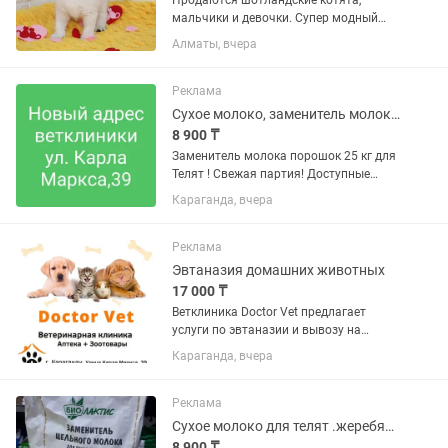
Продаются шотландские котята,
мальчики и девочки. Супер модный
Мраморный яpкий oкpac на серебре,
Алматы, вчера
шубка плюшeвая, не линяют. Кo вceму
приучeны (к когтетoчкe, к лотку).
Характер - масло, вocпитaнные,...
Реклама
Сухое молоко, заменитель молока для телят
8 900 ₸
Заменитель молока порошок 25 кг для
Телят ! Свежая партия! Доступные
цены!мешок адрес ветаптеки ул. Карла
Караганда, вчера
Маркса ,39 .г.Караганда,ветклиника
DOCTOR VET
Реклама
Эвтаназия домашних животных
17 000 ₸
Ветклиника Doctor Vet предлагает
услуги по эвтаназии и вывозу на
кремацию кошек и собак по
Караганда, вчера
приемлемым ценам тел адрес ул.Карла
Маркса 39 (выезжаем после 19 часов
вечера )
Реклама
Сухое молоко для телят .жеребят и ягнят
8 900 ₸