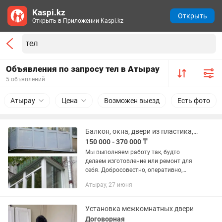
Kaspi.kz
Открыть
Открыть в Приложении Kaspi.kz
Объявления по запросу тел в Атырау
5 объявлений
Атырау
Цена
Возможен выезд
Есть фото
Балкон, окна, двери из пластика, замена стекла, ремонт окон, алюминия
150 000 - 370 000 ₸
Мы выполняем работу так, будто
делаем изготовление или ремонт для
себя. Добросовестно, оперативно,
качественно выполним поставленную
Атырау, 27 июня
перед нами задачу. Максимально
быстро отремонтируем балкон или...
Установка межкомнатных двери
Договорная