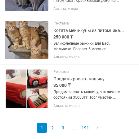
питомника . Красивейшая девочка,
обучена всем кошачьим
Астана, вчера
премудростям,ласковая, игривая и не
трусливая. В дорогом редком окрасе -
голубой дым.
Реклама
Вакцинирована,обработана...
Котята мейн-куны из питомника. Рассрочка 0-0-12.
250 000 ₸
Великолепные рыжики для Вас!.
Мальчики. Возраст 5 месяцев.
Крупные, с хорошим крепким костяком
Алматы, вчера
, толстолапые и пухлощекие. Яркие
апельсины. Готовы к переезду .
Вакцинированы, обработаны от...
Реклама
Продам кровать машину
35 000 ₸
Продам кровать машину, в отличном
состоянии 35000тт. Торг уместен.
Размер спального места 90×180, есть
Алматы, вчера
место для хранения игрушек или
вещей. Самовывоз, мкр Айнабулак.
Тел.
1
2
3
...
191