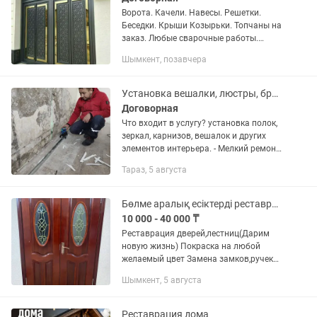
Ворота. Качели. Навесы. Решетки.
Беседки. Крыши Козырьки. Топчаны на
заказ. Любые сварочные работы.
Выходные двери. Реставрация старых
Шымкент, позавчера
ворот. Покраска ворот.Крыш
пластиковых окон Красим
растворителям...
Установка вешалки, люстры, бра, и.т.д СВЕРЛЕНИЯ СТЕН
Договорная
Что входит в услугу? установка полок,
зеркал, карнизов, вешалок и других
элементов интерьера. - Мелкий ремонт
по дому: Замена розеток,
Тараз, 5 августа
выключателей, мелкий электромонтаж,
замена смесителей и...
Бөлме аралық есіктерді реставрациялау,бояуын ауыстыру заманауи,жаңалау
10 000 - 40 000 ₸
Реставрация дверей,лестниц(Дарим
новую жизнь) Покраска на любой
желаемый цвет Замена замков,ручек
Изготовление корон,обналичников
Шымкент, 5 августа
Реставрация дома