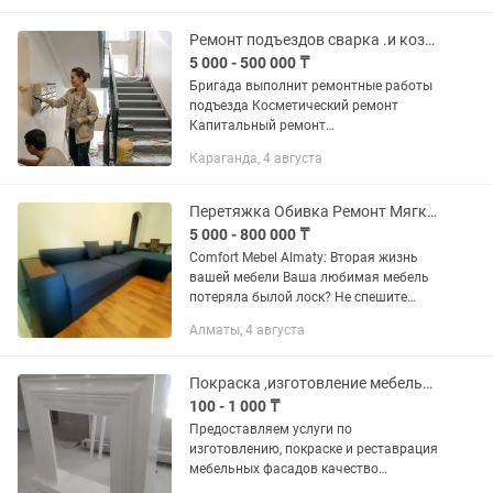
40000 за окно.
Ремонт подъездов сварка .и козырек
5 000 - 500 000 ₸
Бригада выполнит ремонтные работы
подъезда Косметический ремонт
Капитальный ремонт
Демонтаж,монтаж окон ,декор входной
Караганда, 4 августа
группы Покраска, побелка, шпаклёвка,
реставрация металлоконструкций...
Перетяжка Обивка Ремонт Мягкой Мебель Диван Кресло Кровать Стулья
5 000 - 800 000 ₸
Comfort Mebel Almaty: Вторая жизнь
вашей мебели Ваша любимая мебель
потеряла былой лоск? Не спешите
прощаться с ней! Comfort Mebel Almaty
Алматы, 4 августа
– это команда профессионалов,
которые вернут вашей мебели...
Покраска ,изготовление мебельных фасадов
100 - 1 000 ₸
Предоставляем услуги по
изготовлению, покраске и реставрация
мебельных фасадов качество
гарантировано