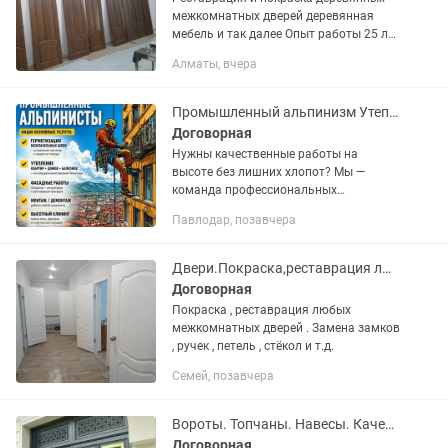
межкомнатных дверей деревянная
мебель и так далее Опыт работы 25 лет
Мастер Михаил.
Алматы, вчера
Промышленный альпинизм Утепление Герметизация швов Все высотные работы
Договорная
Нужны качественные работы на
высоте без лишних хлопот? Мы —
команда профессиональных
промышленных альпинистов с опытом
Павлодар, позавчера
работы более 10 лет! Выполняем
любые задачи любой сложности. Наши
основные...
Двери.Покраска,реставрация любых межкомнатных дверей. Замена:петель,ручек.
Договорная
Покраска , реставрация любых
межкомнатных дверей . Замена замков
, ручек , петель , стёкол и т.д.
Семей, позавчера
Вороты. Топчаны. Навесы. Качели. Беседки. Покраска ворот.Сварочные работы.
Договорная