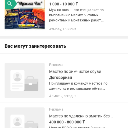
1 000 - 10 000 ₸
Муж на час» — это специалист по
выполнению мелких бытовых
ремонтных и монтажных работ,
который приходит к клиенту в удобное
Атырау, 16 июня
время. Такие услуги включают
широкий спектр работ, таких как...
Вас могут заинтересовать
Реклама
Мастер по химчистке обуви
Договорная
Приглашаем в команду мастера по
химчистке и реставрации обуви.
Обязанности: Химчистка обуви любых
Алматы, сегодня
типов. Стирка и сушка обуви. Удаление
пятен и загрязнений. Покраска и
восстановление цвета. ...
Реклама
Мастер по удалению вмятин без покраски
400 000 - 800 000 ₸