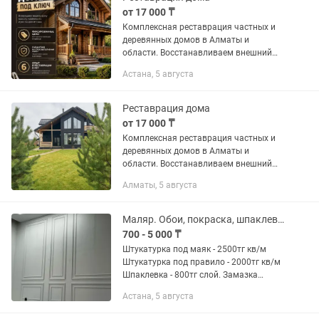
от 17 000 ₸
Комплексная реставрация частных и
деревянных домов в Алматы и
области. Восстанавливаем внешний
вид, утепление и надёжность дома с
Астана, 5 августа
полным обновлением фасада и
конструкций. Выполняем: 1.
Реставрацию...
Реставрация дома
от 17 000 ₸
Комплексная реставрация частных и
деревянных домов в Алматы и
области. Восстанавливаем внешний
вид, утепление и надёжность дома с
Алматы, 5 августа
полным обновлением фасада и
конструкций. Выполняем: 1.
Реставрацию...
Маляр. Обои, покраска, шпаклевка под лампу
700 - 5 000 ₸
Штукатурка под маяк - 2500тг кв/м
Штукатурка под правило - 2000тг кв/м
Шпаклевка - 800тг слой. Замазка
трещин,реставрация Покраска стен и
Астана, 5 августа
потолка - 750тг слой. Поклейка обоев -
1200тг. плинтуса,...