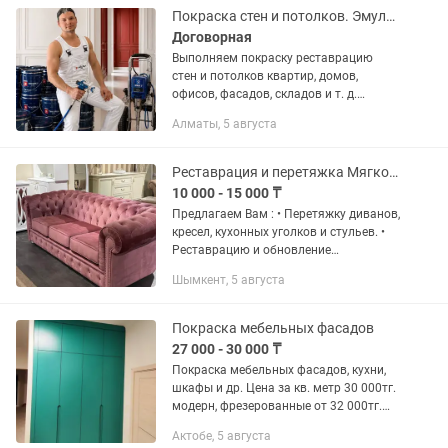
Покраска стен и потолков. Эмульсия Краска Окраска Побелка
Договорная
Выполняем покраску реставрацию
стен и потолков квартир, домов,
офисов, фасадов, складов и т. д.
ВЫСОКИЙ УРОВЕНЬ
Алматы, 5 августа
ОТВЕТСТВЕННОСТИ!!! Бесплатный
выезд и замер Работаем сами, без
посредников Полный...
Реставрация и перетяжка Мягкой Мебели Шымкент
10 000 - 15 000 ₸
Предлагаем Вам : • Перетяжку диванов,
кресел, кухонных уголков и стульев. •
Реставрацию и обновление
деревянных стульев. • Покраску и
Шымкент, 5 августа
восстановление деревянных
элементов. • Изготовление пуфиков
на...
Покраска мебельных фасадов
27 000 - 30 000 ₸
Покраска мебельных фасадов, кухни,
шкафы и др. Цена за кв. метр 30 000тг.
модерн, фрезерованные от 32 000тг.
Реставрация лестниц от 350 000 тг.
Актобе, 5 августа
Покраска пластиковых окон изнутри от