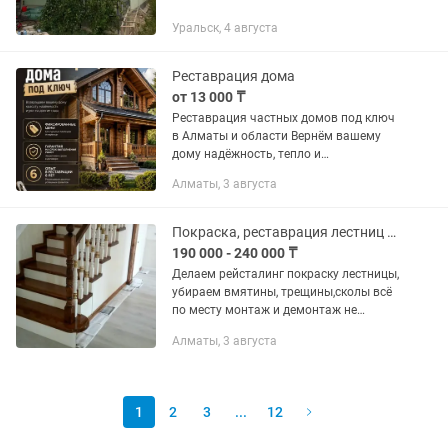
Уральск, 4 августа
Реставрация дома
от 13 000 ₸
Реставрация частных домов под ключ
в Алматы и области Вернём вашему
дому надёжность, тепло и
современный внешний вид без
Алматы, 3 августа
необходимости полного сноса.
Выполняем профессиональную
реставрацию частных...
Покраска, реставрация лестниц аккуратно качественно и в кратчайшие сроки
190 000 - 240 000 ₸
Делаем рейсталинг покраску лестницы,
убираем вмятины, трещины,сколы всё
по месту монтаж и демонтаж не
делаем. Лакировка качественно и с
Алматы, 3 августа
гарантией. Если не отвечаю значит
занят, отвечу всем...
1
2
3
...
12