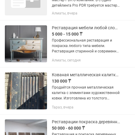
Мастер PDR О компании: В студию
детейлинга Pro PDR требуется мастер
по удалению вмятин без покраски
Алматы, вчера
(PDR), а также мастера смежных
направлений (оклейка, полировка,
шумоизоляция). Мы активно...
Реставрация мебели любой сложности
5 000 - 15 000 ₸
Профессиональная реставрация и
покраска любого типа мебели.
Реставрация старинной и современной
деревянной мебели и других изделий
Алматы, сегодня
из дерева (столов, стульев, комодов,
шкафов). Реставрация...
Кованая металлическая калитка / дверь с декоративными элементами
130 000 ₸
Продаётся прочная металлическая
калитка с элементами художественной
ковки. Изготовлена из толстого
металла, надёжная и долговечная.
Тараз, вчера
Имеет оригинальный декоративный
дизайн с коваными узорами и...
Реставрации покраска деревянных дверей
50 000 - 60 000 ₸
Реставрация и покраска деревянных