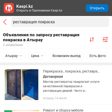
Kaspi.kz
Открыть
Открыть в Приложении Kaspi.kz
Объявления по запросу реставрация
покраска в Атырау
2 объявления
Атырау
Цена
Возможен выезд
Есть фото
Перекраска , покраска, реставрация входных дверей
Договорная
Мастер реставратор предлагает услуги
качественной перекраски и
реставрации дверей. Чисто и
аккуратно! Качественно и в срок! Вся
Атырау, 14 июля
работа проводится на месте без
вывоза, без демонтажа. Мастер...
Ремонт и сборка мебели