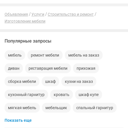
Объявления
Услуги
Строительство и ремонт
Изготовление мебели
Популярные запросы
мебель
ремонт мебели
мебель на заказ
диван
реставрация мебели
прихожая
сборка мебели
шкаф
кухни на заказ
кухонный гарнитур
кровать
шкаф купе
мягкая мебель
мебельщик
спальный гарнитур
Показать еще
диван кровать
детская кровать
спальня