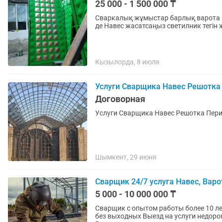
25 000 - 1 500 000 ₸
Сваркалық жұмыстар барлық варота На
де Навес жасатсаңыз светилник тегін 
Кызылорда, 8 июля
Услуги Сварщика Навес Решотка 
Договорная
Услуги Сварщика Навес Решотка Перил
Шымкент, 29 июня
Сварщик 24/7 услуга Навес, Варот
5 000 - 10 000 000 ₸
Сварщик с опытом работы более 10 лет Выезд 
без выходных Выезд на услуги недорого Мои услуги Сварка металлических конструкций