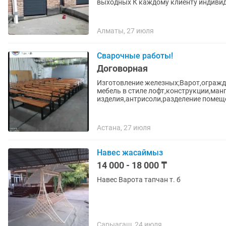
выходных К каждому клиенту индивид
Алматы, 27 июля
Сварочные работы!
Договорная
Изготовление железных;Варот,огражд
мебель в стиле лофт,конструкции,ма
изделия,антрисоли,разделение помеще
Астана, 27 июля
Навес жасаймыз
14 000 - 18 000 ₸
Навес Варота тапчан т. б
Сарыагаш, 24 июля