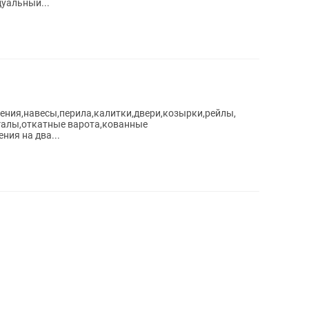
уальный...
ения,навесы,перила,калитки,двери,козырки,рейлы,
нгалы,откатные варота,кованные
ния на два...