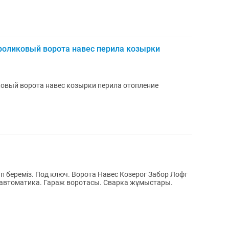
оликовый ворота навес перила козырки
вый ворота навес козырки перила отопление
 береміз. Под ключ. Ворота Навес Козерог Забор Лофт
автоматика. Гараж воротасы. Сварка жұмыстары.