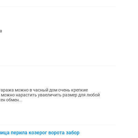
а
я гаража можно в часный дом очень крепкие
 можно нарастить уваеличить размер для любой
ен обмен...
ница перила козерог ворота забор