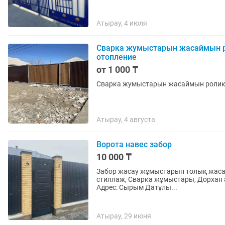
Атырау, 4 июля
Сварка жумыстарын жасаймын р
отопление
от 1 000 ₸
Сварка жумыстарын жасаймын ролико
Атырау, 4 августа
Ворота навес забор
10 000 ₸
Забор жасау жұмыстарын толық жасап
стиллаж, Сварка жұмыстары, Дорхан 
Адрес: Сырым Датұлы...
Атырау, 29 июня