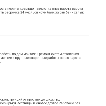
рота перилы крыльцо навес откатные варота варота
сть расрочка 24 месяцов хоум банк жусан банк халык
аботы по дом монтаж и ремонт систем отопления
 мелкие и крупные сварочные работы навес варота
.
оконструкций от простых до сложных
козырьки, лестницы и многое другое Работаем без