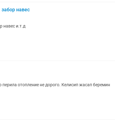
 забор навес
 навес и.т.д
 перила отопление не дорого. Келисип жасап беремин