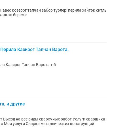
вес козерог тапчан забор түрлері перила хайтэк ситль
жалгап береміз
Перила Казирог Тапчан Варота.
а Казирог Тапчан Варота т.б
а, и другие
на все виды сварочных работ Услуги сварщика