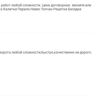
та Калитки Перила Навес Топчан Решетки Беседки
ворота любой сложности,быстро,качественно не дорого.