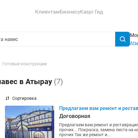
Клиентам
Бизнесу
Kaspi Гид
Мой
Аты
Готовые конструкции
навес в Атырау
(7)
Сортировка
Предлагаем вам ремонт и рестав
Договорная
Предлагаем вам ремонт и реставрация 
прочих... Покраска, замена листа на навесах Замена листа, поликарбоната, профнастила и
прочих Так же ремонт и...