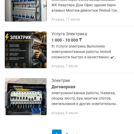
ЖК Квартира Дом Офис здание бәрін
аламыз Монтаж-демонтаж Любой ток
қатысы бар жұмыстар жасаймыз.
Атырау, 17 июля
КРУГЛОСУТОЧНО. БЕЗ ВЫХОДНЫХ !!!
-Установка выключателей; -
Установка...
Услуга Электрика
1 000 - 10 000 ₸
🔌 Услуги электрика Выполняю
электромонтажные работы любой
сложности быстро и качественно. ✔️
Замена и ремонт проводки ✔️
Атырау, 7 июля
Установка розеток, выключателей,
автоматов ✔️ Монтаж люстр,
светильников,...
Электрик
Договорная
электромонтажные работы; Навеска,
сборка люстр, бра, монтаж спотов,
светильников и других осветительных
приборов, замена патронов, ламп.
Атырау, 9 июня
Установка
СТАБИЛИЗАТОРОВ,электрощитов,
распред. коробок....