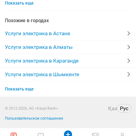
Показать еще
выключатели
электромонтажные
освещение
договорная
установка розеток
Похожие в городах
гарантия качества
замена розеток
Услуги электрика в Астане
электро монтажные работы
электросчетчик
Услуги электрика в Алматы
услуги монтажа
установка светильников
Услуги электрика в Караганде
люстра светильник
аварийная
дом
Услуги электрика в Шымкенте
Услуги электрика в Усть-Каменогорске
ремонт люстр
монтаж люстры
Показать еще
Услуги электрика в Актобе
электрический теплый пол
Қаз
Рус
© 2012-2026, АО «Kaspi Bank»
Услуги электрика в Таразе
круглосуточный сантехник
навеска люстр
Пользовательское соглашение
Услуги электрика в Павлодаре
оплата
электромонтажные услуги
опытная