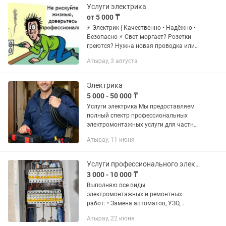
Услуги электрика
от 5 000 ₸
⚡ Электрик | Качественно • Надёжно •
Безопасно ⚡ Свет моргает? Розетки
греются? Нужна новая проводка или
полный монтаж? Не рискуйте —
Атырау, 3 августа
электрика ошибок не прощает. Решу
быстро и аккуратно 👨🔧 ✔...
Электрика
5 000 - 50 000 ₸
Услуги электрика Мы предоставляем
полный спектр профессиональных
электромонтажных услуги для частных
и коммерческих объектов. Наша
Атырау, 11 июня
команда обеспечивает безопасность,
качество и соблюдение всех норм...
Услуги профессионального электрика
3 000 - 10 000 ₸
Выполняю все виды
электромонтажных и ремонтных
работ: • Замена автоматов, УЗО,
щитков • Монтаж и замена проводки •
Атырау, 22 июня
Установка розеток выключатель-