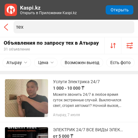
Kaspi.kz
Открыть
Открыть в Приложении Kaspi.kz
Объявления по запросу тех в Атырау
31 объявление
Атырау
Цена
Возможен выезд
Есть фото
Услуги Электрика 24/7
1 000 - 10 000 ₸
Можете звонить 24/7 в любое время
суток экстренные случай. Выключился
свет, сгорел автомат? Ночной вызов,
замена автомата, замена проводов
Атырау, 7 июля
Звоните, выезжаем на срочные вызовы
24часа Заказать...
ЭЛЕКТРИК 24/7 ВСЕ ВИДЫ ЭЛЕКТРОМОНТАЖНЫХ РАБОТ
от 5 000 ₸