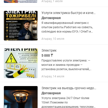
Атырау, 1 июля
контейнеры, производство. От
простого подключения до полного...
Услуги электрика быстро и качественно
Договорная
Я квалифицированный электрик с
опытом работы.Работаю на совесть,
соблюдаю все нормы ЕУЭ / СНиП и
использую только профессиональный
Атырау, 10 июля
инструмент. ⚡ Мои основные
услуги:Срочный выезд: устранение...
Электрик
5 000 ₸
Предоставляю услуги электрика: —
монтаж и замена проводки —
установка розеток, выключателей,
светильников — подключение бытовой
Атырау, 14 июля
техники — устранение неисправностей
— выезд на дом
Электрик на выездь срочно недорого 24/7Атырау
Договорная
Услуга электрика 24/7.Опыт более
10лет.Поможем по
документации,разрешение, техусловия.