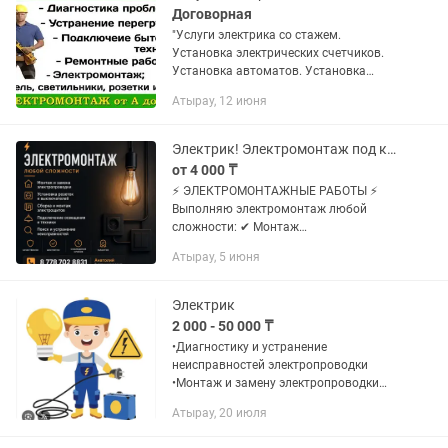
Договорная
"Услуги электрика со стажем.
Установка электрических счетчиков.
Установка автоматов. Установка
стабилизаторов напряжения.
Атырау, 12 июня
Установка внутренних электрощитов.
Установка люстр, розеток и
выключателей....
Электрик! Электромонтаж под ключ!
от 4 000 ₸
⚡ ЭЛЕКТРОМОНТАЖНЫЕ РАБОТЫ ⚡
Выполняю электромонтаж любой
сложности: ✔ Монтаж
электропроводки в домах и квартирах
Атырау, 5 июня
✔ Замена старой проводки ✔
Установка и перенос розеток,
выключателей ✔ Монтаж и...
Электрик
2 000 - 50 000 ₸
•Диагностику и устранение
неисправностей электропроводки
•Монтаж и замену электропроводки
(частично / полностью) •Установку и
Атырау, 20 июля
замену розеток, выключателей,
автоматов •Сборку и монтаж...