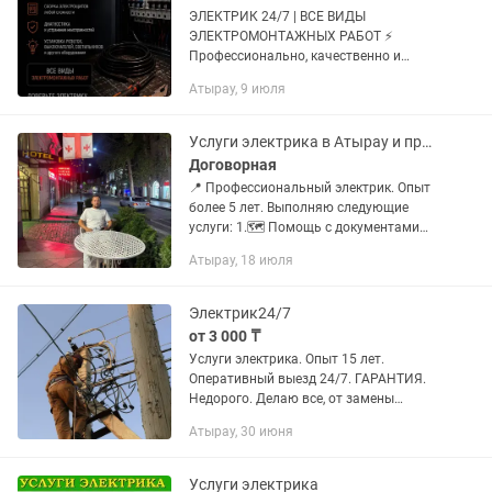
ЭЛЕКТРИК 24/7 | ВСЕ ВИДЫ
ЭЛЕКТРОМОНТАЖНЫХ РАБОТ ⚡
Профессионально, качественно и
надёжно выполняем
Атырау, 9 июля
электромонтажные работы любой
сложности в квартирах, домах,
коттеджах, офисах, магазинах, кафе,...
Услуги электрика в Атырау и пригороде Профессиональный электрик
Договорная
📍 Профессиональный электрик. Опыт
более 5 лет. Выполняю следующие
услуги: 1.🗺️ Помощь с документами
для электросетей 2.📊 Установка,
Атырау, 18 июля
замена и счетчиков 3.🔌 Подключение
220В / 380В со столба к...
Электрик24/7
от 3 000 ₸
Услуги электрика. Опыт 15 лет.
Оперативный выезд 24/7. ГАРАНТИЯ.
Недорого. Делаю все, от замены
розетки до электрики под ключ. По
Атырау, 30 июня
необходимости имеется бригада
мастеров, все с большим опытом. —...
Услуги электрика