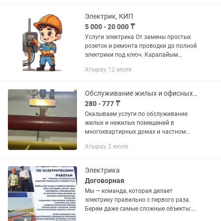
3000тг Люстры-5000тг • Подключение
и сборка...
Электрик, КИП
5 000 - 20 000 ₸
Услуги электрика От замены простых
розеток и ремонта проводки до полной
электрики под ключ. Карапайым
розетка, выключатель, люстра және
Атырау, 12 июля
т.б. жұмыстардан бастап күрделі
жұмыстарға дейін....
Обслуживание жилых и офисных помещений
280 - 777 ₸
Оказываем услуги по обслуживание
жилых и нежилых помещений в
многоквартирных домах и частном
секторах. Это комплекс мер по
Атырау, 2 июля
содержанию общего имущества
(инженерные сети, лифты, крыши,
придомовая...
Электрика
Договорная
Мы — команда, которая делает
электрику правильно с первого раза.
Берем даже самые сложные объекты:
дома, коттеджи, ангары, цеха,