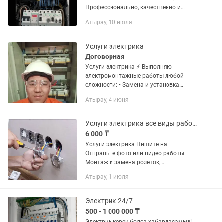
Профессионально, качественно и
надёжно выполняем
Атырау, 10 июля
электромонтажные работы любой
сложности в квартирах, домах,
коттеджах, офисах, магазинах, кафе,...
Услуги электрика
Договорная
Услуги электрика ⚡ Выполняю
электромонтажные работы любой
сложности: • Замена и установка
розеток, выключателей • Монтаж и
Атырау, 4 июня
замена проводки • Установка
светильников, люстр, бра •
Подключение бытовой...
Услуги электрика все виды работ, связанные с электричеством
6 000 ₸
Услуги электрика Пишите на .
Отправьте фото или видео работы.
Монтаж и замена розеток,
выключателей, освещения Проведение
Атырау, 1 июля
и ремонт электропроводки Установка
автоматов. Подключение бытовой...
Электрик 24/7
500 - 1 000 000 ₸
Электрик керек болса хабарласамыз!