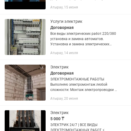
1. Эл.монтаж любой сложности и
Атырау, 15 июня
объёмов. 2 перенос, прозвон,
подключение, установка 220-380...
Услуги электрик
Договорная
Все виды электрических работ.220/380
установка и замена автоматов.
Установка и замена электрических
Счётчиков. Стабилизаторов -замена
Атырау, 14 июля
лампа - замена патронов в люстры,
светильники, бра - Перенос...
Электрик
Договорная
ЭЛЕКТРОМОНТАЖНЫЕ РАБОТЫ
Выполняю электромонтаж любой
сложности: Монтаж электропроводки в
домах и квартирах Замена старой
Атырау, 20 июня
проводки Установка и перенос розеток,
выключателей Монтаж и сборка...
Электрик
5 000 ₸
ЭЛЕКТРИК 24/7 | ВСЕ ВИДЫ
ЭЛЕКТРОМОНТАЖНЫХ РАБОТ ⚡