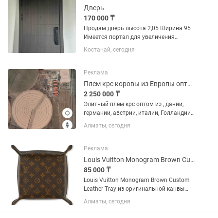
Дверь
170 000 ₸
Продам дверь высота 2,05 Ширина 95
Имеется портал для увеличения
высоты С электро замком По
Костанай, сегодня
отпечатку дверь новая ее поставили и
сняли ,без торга , из Нутри белая На
ручке камера монитор Один...
Реклама
Плем крс коровы из Европы оптом и еврофермы под ключ
2 250 000 ₸
Элитный плем крс оптом из , дании,
германии, австрии, италии, Голландии
минимум полный боинг 747,
Алматы, сегодня
авиадоставка 165 головы поставляем,
и технологии евро молочной фермы
мтф с программой дистанционного...
Реклама
Louis Vuitton Monogram Brown Custom Leather Tray
85 000 ₸
Louis Vuitton Monogram Brown Custom
Leather Tray из оригинальной канвы
Louis Vuitton с монограммой станет
Алматы, сегодня
идеальным аксессуаром для дома, где
можно хранить ключи, часы,