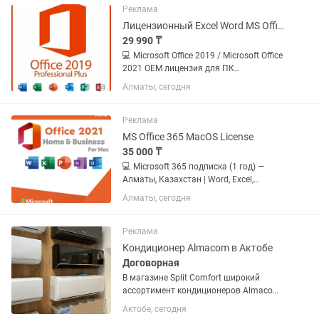
ювелирные изделия и многое...
Реклама
Лицензионный Excel Word MS Office 2019-2021 OEM License
29 990 ₸
💻 Microsoft Office 2019 / Microsoft Office
2021 OEM лицензия для ПК
Лицензионный пакет Microsoft Office
Алматы, сегодня
2019 / 2021 OEM — это полный набор
офисных программ для работы, учебы
и бизнеса. Подходит для...
Реклама
MS Office 365 MacOS License
35 000 ₸
💻 Microsoft 365 подписка (1 год) —
Алматы, Казахстан | Word, Excel,
Outlook, OneDrive Лицензионная
Алматы, сегодня
подписка Microsoft 365 для дома и
бизнеса в Алматы и по всему
Казахстану. Полный пакет офисных...
Реклама
Кондиционер Almacom в Актобе
Договорная
В магазине Split Comfort широкий
ассортимент кондиционеров Almacom
с гарантией 3 года Выполним доставку
Актобе, сегодня
и монтаж под ключ Гарантия низкой