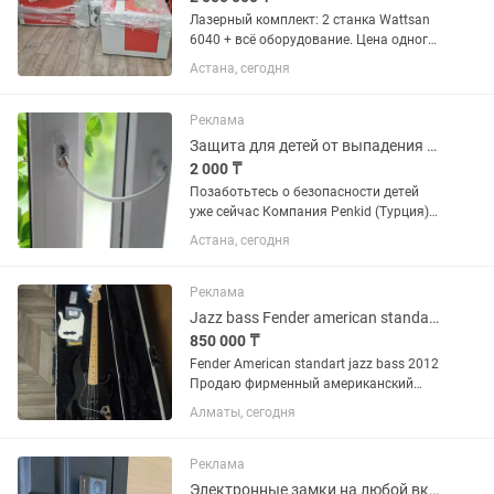
Лазерный комплект: 2 станка Wattsan
6040 + всё оборудование. Цена одного
нового. Продаётся готовый «под ключ»
Астана, сегодня
— полный комплект лазерного
оборудования, работает с первого дня.
Что входит: • Лазерный...
Реклама
Защита для детей от выпадения из окон, Трос ограничитель Penkid
2 000 ₸
Позаботьтесь о безопасности детей
уже сейчас Компания Penkid (Турция)
изготавливает запатентованные
Астана, сегодня
тросовые ограничители,
разработанные специально для
защиты детей от выпадения из...
Реклама
Jazz bass Fender american standart 2012
850 000 ₸
Fender American standart jazz bass 2012
Продаю фирменный американский
джаз-бас от Фендер. Год выпуска -
Алматы, сегодня
2012, именно в это время на American
standart ставили датчики Custom shop
60s (на инструментах...
Реклама
Электронные замки на любой вкус цвет и кошелек