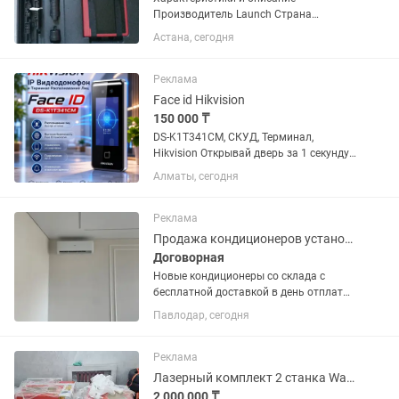
Производитель Launch Страна
производительКитай Чтение и
Астана, сегодня
стирание кодов неисправностейДа
Отображение текущих параметров
системыДа Управление
Реклама
исполнительными...
Face id Hikvision
150 000 ₸
DS-K1T341CM, СКУД, Терминал,
Hikvision Открывай дверь за 1 секунду
— просто посмотрев на домофон.
Алматы, сегодня
Никаких ключей, карт и кодов. 1
Распознавание лица (Face ID) 2 Защита
от посторонних 3 История...
Реклама
Продажа кондиционеров установка и ремонт
Договорная
Новые кондиционеры со склада с
бесплатной доставкой в день отплаты .
Только за наличный расчёт цены ниже
Павлодар, сегодня
магазинных установка кондиционеров
под ключ 35 000 тнг
Реклама
Лазерный комплект 2 станка Wattsan 6040 всё оборудование.Цена одного нового
2 000 000 ₸