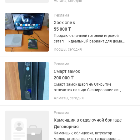
Астана, сегодня
ресепшн в наш хостел! 📋 Что вам
предстоит делать: - Встречать и
влюблять: Приветствуйте гостей,...
Реклама
Xbox one s
55 000 ₸
Продаю отличный готовый игровой
сетап — идеальный вариант для дома.
Всё полностью в рабочем состоянии,
Косшы, сегодня
подключил и играешь. Продаю как
комплектом , так и по отдельности. Все
нюансы расписал честно,...
Реклама
Смарт замок
200 000 ₸
Смарт замок шарп н6 Открытие
отпечаток пальца Сканирование лица
Карта 2 шт в комплекте Механическим
Алматы, сегодня
ключом Приложение на смарт фоне
Сканирование сосудов вен на ладони
Реклама
Каменщик в отделочной бригаде
Договорная
Каменщик, облицовка, штукатор
маляр, стяжка, шатыр, гипсскордон,