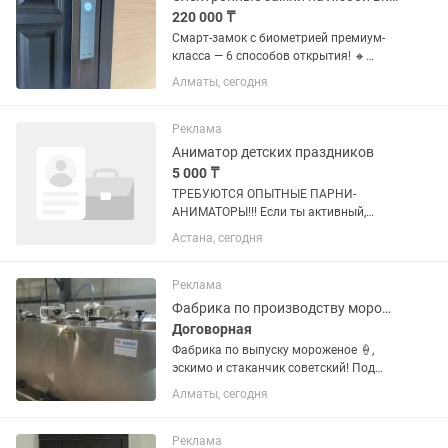
220 000 ₸
Смарт-замок с биометрией премиум-
класса — 6 способов открытия! 🔸
Отпечаток пальца — быстро и точно 🔸
Алматы, сегодня
Face ID — мгновенное распознавание
🔸 Сканер вен ладони — банковский
уровень безопасности 🔸 Карта...
Реклама
Аниматор детских праздников
5 000 ₸
ТРЕБУЮТСЯ ОПЫТНЫЕ ПАРНИ-
АНИМАТОРЫ!!! Если ты активный,
любишь движ, не боишься быть в
Астана, сегодня
центре внимания и готов дарить детям
яркие эмоции — мы ждем тебя в нашей
команде! Мы устраиваем детские...
Реклама
Фабрика по производству мороженного эскимо на палочке и стаканчик
Договорная
Фабрика по выпуску мороженое 🍦,
эскимо и стаканчик советский! Под
ключ из Италии и ес!
Алматы, сегодня
Реклама