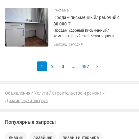
цены
Реклама
Продам письменный/ рабочий стол
30 000 ₸
Продам удобный письменный/
компьютерный стол белого цвета.
Характеристики: • Длина — 135 см •
Балхаш, сегодня
Ширина столешницы — 60 см • Высота
— 75,5 см • Ширина тумбы — 52 см •
Материал — ЛДСП • Глянцевая белая...
1
2
3
...
487
Объявления
Услуги
Строительство и ремонт
Дизайн, архитектура
Популярные запросы
дизайн
дизайнер
дизайн интерьера