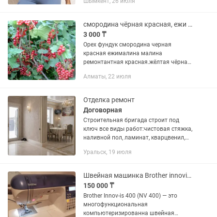
Шымкент, 26 июля
силуэта талии, и, благодаря
увеличенной длине корсета сзади,...
смородина чёрная красная, ежи малина,еживика,черемуха.черноплодка,Годжи
3 000 ₸
Орех фундук смородина черная
красная ежималина малина
ремонтантная красная.жёлтая чёрная,
клубника ремонтантная, магония.
Алматы, 22 июля
черемуха .Все в горшках с горантией
приживаемости. Декоротивные
растения...
Отделка ремонт
Договорная
Строительная бригада строит под
ключ все виды работ:чистовая стяжка,
наливной пол, ламинат, кварцвенил,
линолеум, все виды
Уральск, 19 июля
плинтусов,штукатурка стен, шпаклевка,
покраска, обои, декоративная
отделка,...
Швейная машинка Brother innovis 400
150 000 ₸
Brother Innov-is 400 (NV 400) — это
многофункциональная
компьютеризированна швейная