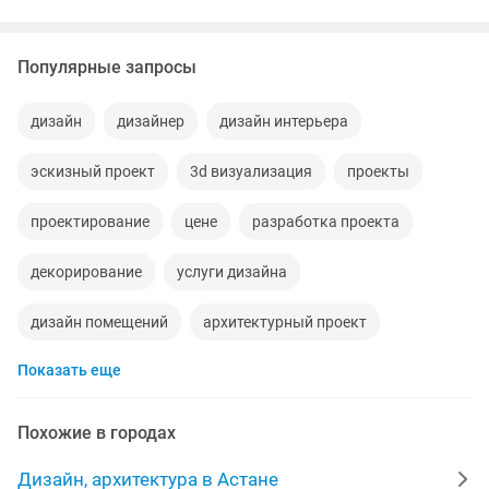
Популярные запросы
дизайн
дизайнер
дизайн интерьера
эскизный проект
3d визуализация
проекты
проектирование
цене
разработка проекта
декорирование
услуги дизайна
дизайн помещений
архитектурный проект
Показать еще
художественная роспись стен
визуализация
договорная
любую работу
проекты квартир
Похожие в городах
дома
карнизы гардины
ресторан
виде
Дизайн, архитектура в Астане