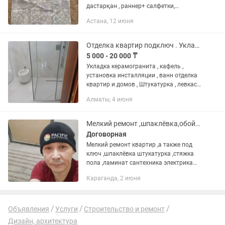
дастарқан , раннер+ салфетки,
декоротивный жастықша, штор, тюль
Астана, 12 июня
тігемін,
Отделка квартир подключ . Укладка керамогранита и кафеля . Отделка бань .
5 000 - 20 000 ₸
Укладка керамогранита , кафель ,
установка инсталляции , ванн отделка
квартир и домов , Штукатурка , левкас ,
поклейка обои , нанесения
Алматы, 4 июня
декоротивной штукатурки , установка
бамбуковых понель и гипкий...
Мелкий ремонт ,шпаклёвка,обой,ламинат.сантехника ,и т д.
Договорная
Мелкий ремонт квартир ,а также под
ключ ,шпаклёвка штукатурка ,стяжка
пола ,ламинат сантехника электрика
,обои декоротивная штукатурка
Караганда, 2 июня
покраска
Объявления
Услуги
Строительство и ремонт
Дизайн, архитектура