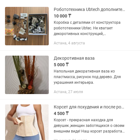
Робототехника Ubtech дополнительные детали целая коробка.
10 000 ₸
Коробка с деталями от конструктора
робототехники Ubtec. Не хватает
декоротивных конструкций,
механизмы, моторчики и прочее все
Астана, 4 августа
имеется.
Декоротивная ваза
5 000 ₸
Напольная декоративная ваза из
пластмасса, рисунок под дерево. Для
украшения интерьера.
Астана, 27 июля
Корсет для похудения и после родов
4 500 ₸
Корсет - прекрасная находка для
девушек ,женщин заботящихся о своем
внешнем виде! Наш корсет разработан
специально для создания плавного