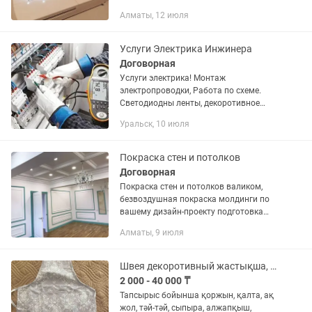
машина с горизонтальным челноком,
Алматы, 12 июля
предлагающая около 280 швейной
операции (включая алфавиты) и 10
видов...
Услуги Электрика Инжинера
Договорная
Услуги электрика! Монтаж
электропроводки, Работа по схеме.
Светодиодны ленты, декоротивное
освещение установка люст, бра,
Уральск, 10 июля
розеток, датчиков движения,
электрические теплые полы, работа с
префаратором,...
Покраска стен и потолков
Договорная
Покраска стен и потолков валиком,
безвоздушная покраска молдинги по
вашему дизайн-проекту подготовка
стен под покраску левкас
Алматы, 9 июля
декоротивные покрытия Леонардо,
мокрый шёлк, велюр ,жидкий
травентин
Швея декоротивный жастықша, штор, тюль тігемін
2 000 - 40 000 ₸
Тапсырыс бойынша қоржын, қалта, ақ
жол, тәй-тәй, сыпыра, алжапқыш,