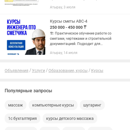
доступным языком! 📌Курс - Бухгалтер
Атырау, 3 июля
от А до Я 📋План курса - на фото Во
время обучения вы сможете...
Курсы сметы АВС-4
250 000 - 450 000 ₸
🏗 Практическое обучение работе со
сметами, чертежами и строительной
документацией. Подходит для
сметчиков, инженеров ПТО, прорабов,
Атырау, 14 июля
начальников участков. Без теории
ради теории — только реальные...
Объявления
Услуги
Образование, курсы
Курсы
Популярные запросы
массаж
компьютерные курсы
шугаринг
1с бухгалтерия
курсы детского массажа