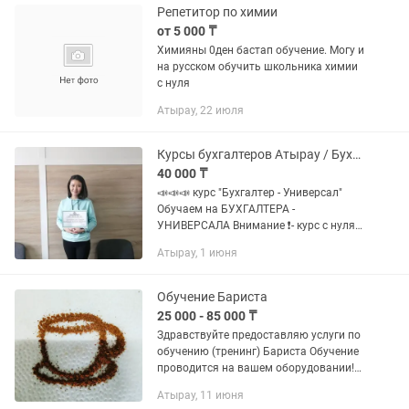
Репетитор по химии
от 5 000 ₸
Химияны 0ден бастап обучение. Могу и
на русском обучить школьника химии
с нуля
Атырау, 22 июля
Курсы бухгалтеров Атырау / Бухгалтерский учет + Налоговый учет +1С:8.3
40 000 ₸
📣📣📣 курс "Бухгалтер - Универсал"
Обучаем на БУХГАЛТЕРА -
УНИВЕРСАЛА Внимание ❗️- курс с нуля
до отчетов! 🔊 Изучаем три курса
Атырау, 1 июня
сразу: ✅ Кадровый учет ✅
Бухгалтерский учет ✅ Налоговый учет
✅...
Обучение Бариста
25 000 - 85 000 ₸
Здравствуйте предоставляю услуги по
обучению (тренинг) Бариста Обучение
проводится на вашем оборудовании!
помогу в открытии 7 кофеин обучил 60
Атырау, 11 июня
человек на Бариста! помог в открытии