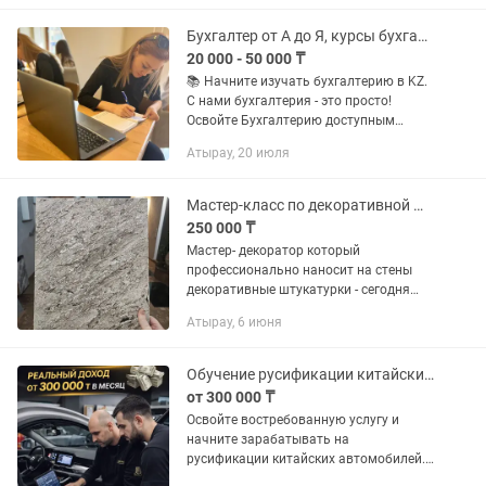
кофейни Латтерос,...
Бухгалтер от А до Я, курсы бухгалтерии в BUH CENTER KZ, 1С, складской учет
20 000 - 50 000 ₸
📚 Начните изучать бухгалтерию в KZ.
С нами бухгалтерия - это просто!
Освойте Бухгалтерию доступным
языком! ✔️Курс - Бухгалтер от А до Я
Атырау, 20 июля
План курса - на фото Во время
обучения вы сможете...
Мастер-класс по декоративной штукатурке. Обучение декораторов.
250 000 ₸
Мастер- декоратор который
профессионально наносит на стены
декоративные штукатурки - сегодня
востребованна профессия. Если вы
Атырау, 6 июня
ищите дополнительный заработок -
можете обучиться и брать заказы на...
Обучение русификации китайских авто
от 300 000 ₸
Освойте востребованную услугу и
начните зарабатывать на
русификации китайских автомобилей.
Подходит для тех, кто хочет