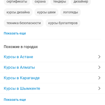
сертификаты
охрана
тендеры
дизайнер
курсы дизайна
курсы швеи
логопеды
техника безопасности
курсы бухгалтеров
Показать еще
экскаваторщик
курсы оператора
маникюр наращивание
smm
Похожие в городах
курсы английского языка
учебный центр
Курсы в Астане
сметчик
договорная
погрузчик
Курсы в Алматы
обучение курсы
тоо 3
обучение 1с
Курсы в Караганде
обучение тендерам
кератиновое выпрямление
Курсы в Шымкенте
Курсы в Актобе
государственные закупки
веб дизайнер
Показать еще