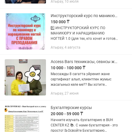
Атырау, 10 июля
дополнительный доход или
собственное направление в
автобизнесе. ⸻ Почему это...
Инструкторский курс по маникюру и наращиванию ногтей
150 000 ₸
1️⃣ ИНСТРУКТОРСКИЙ КУРС ПО
МАНИКЮРУ И НАРАЩИВАНИЮ
НОГТЕЙ 1.0 (для тех, кто хочет и готов
обучать МАСТЕРОВ); 2️⃣
Атырау, 4 августа
ИНСТРУКТОРСКИЙ КУРС ПО
МАНИКЮРУ И НАРАЩИВАНИЮ
НОГТЕЙ 2.0 (для тех, кто хочет и
Access Bars техникасы, сеансы жане массаж
готов...
10 000 - 100 000 ₸
Массажды 8 сагатта уйренип жане
сертификат алып, клиентпен жумыс
жасагыныз келе ме?? Вы хотите
обучиться массажу, получить
Атырау, 27 июня
сертификат и начать работать с
клиентами???
Бухгалтерские курсы
20 000 - 59 000 ₸
Начните изучать бухгалтерию в BUH
CENTER KZ 📚. С нами бухгалтерия - это
просто! 📝Освойте Бухгалтерию