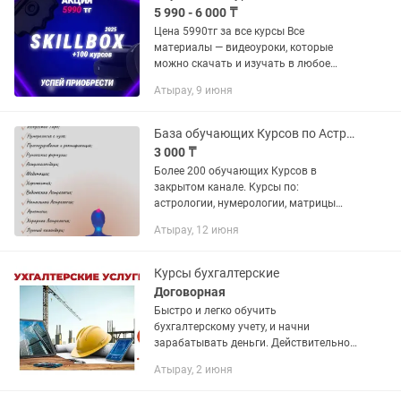
5 990 - 6 000 ₸
Цена 5990тг за все курсы Все
материалы — видеоуроки, которые
можно скачать и изучать в любое
время. Доступ остается навсегда и без
Атырау, 9 июня
ограничений! Подробные видеоуроки с
практическими заданиями и...
База обучающих Курсов по Астрологии, Нумерологии, Таро, Матрице Судьбы.
3 000 ₸
Более 200 обучающих Курсов в
закрытом канале. Курсы по:
астрологии, нумерологии, матрицы
судьбы, таро, калькуляторы и расчеты,
Атырау, 12 июня
мандалы, чакры. Вечный доступ и
обновление информации (добавляю
новые...
Курсы бухгалтерские
Договорная
Быстро и легко обучить
бухгалтерскому учету, и начни
зарабатывать деньги. Действительно
каспиред
Атырау, 2 июня