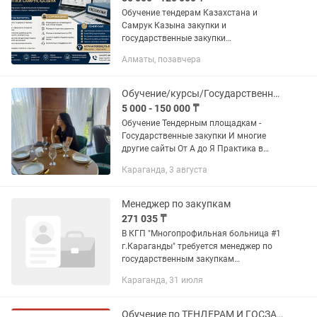
Обучение тендерам Казахстана и
Самрук Казына закупки и
государственные закупки
Сопровождение и документация
Алматы, позавчера
полный цикл обучения Научим
побеждать в тендерах
Обучение/курсы/Государственные закупки/ТЕНДЕР/О Маркет/Бизнес/Закуп
5 000 - 150 000 ₸
Обучение Тендерным площадкам -
Государственные закупки И многие
другие сайты От А до Я Практика в
ходе обучение. Для участия в тендерах,
Караганда, 3 августа
образование не нужно. Не
экономическое, не финансовое,...
Менеджер по закупкам
271 035 ₸
В КГП "Многопрофильная больница #1
г.Караганды" требуется менеджер по
государственным закупкам
Законодательство: Отличное знание
Караганда, 31 июля
Закона РК «О государственных
закупках» и Правил проведения...
Обучение по ТЕНДЕРАМ И ГОСЗАКУПКАМ, онлайн и офлайн