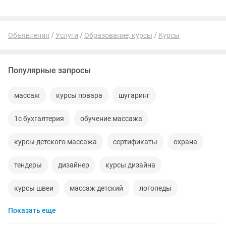
Объявления
Услуги
Образование, курсы
Курсы
Популярные запросы
массаж
курсы повара
шугаринг
1с бухгалтерия
обучение массажа
курсы детского массажа
сертификаты
охрана
тендеры
дизайнер
курсы дизайна
курсы швеи
массаж детский
логопеды
Показать еще
техника безопасности
курсы бухгалтеров