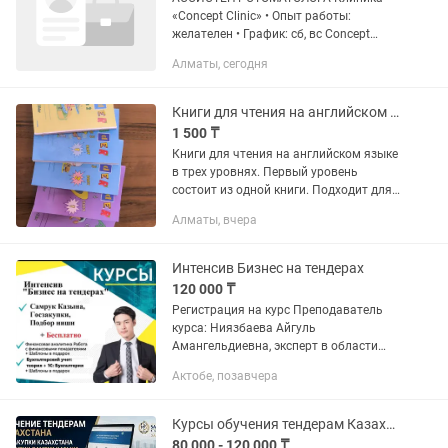
«Concept Clinic» • Опыт работы:
желателен • График: сб, вс Concept
Clinic — цифровая стоматология
Алматы, сегодня
полного цикла со своей
зуботехнической лабораторией.
Сочетаем...
Книги для чтения на английском языке
1 500 ₸
Книги для чтения на английском языке
в трех уровнях. Первый уровень
состоит из одной книги. Подходит для
1-3 классов начального уровня
Алматы, вчера
обучения. 10 рассказов. Второй
уровень - 2 части. 20 рассказов....
Интенсив Бизнес на тендерах
120 000 ₸
Регистрация на курс Преподаватель
курса: Ниязбаева Айгуль
Амангельдиевна, эксперт в области
маркетинга, менеджмента, финансов,
Актобе, позавчера
бухгалтерского учета,
предпринимательства, phD в области
финансов,...
Курсы обучения тендерам Казахстана
80 000 - 120 000 ₸