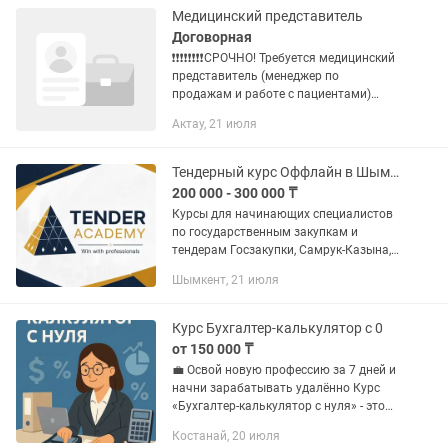
Медицинский представитель
Договорная
❗️❗️❗️❗️❗️❗️❗️❗️СРОЧНО! Требуется медицинский
представитель (менеджер по
продажам и работе с пациентами)
Ищем активного, коммуникабельного и
Актау, 21 июля
ответственного сотрудника, который
умеет продавать,...
Тендерный курс Оффлайн в Шымкенте
200 000 - 300 000 ₸
Курсы для начинающих специалистов
по государственным закупкам и
тендерам Госзакупки, Самрук-Казына,
Недропользование, прохождение ПКО
Шымкент, 21 июля
на Самрук Казына В процессе
обучающего курса слушателями
будут...
Курс Бухгалтер-калькулятор с 0
от 150 000 ₸
💼 Освой новую профессию за 7 дней и
начни зарабатывать удалённо Курс
«Бухгалтер-калькулятор с нуля» - это
быстрый старт в востребованной
Костанай, 20 июля
ресторанной нише. Без воды, без