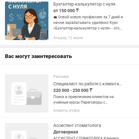
покупать в...
Бухгалтер-калькулятор с нуля
от 150 000 ₸
💼 Освой новую профессию за 7 дней и
начни зарабатывать удалённо Курс
«Бухгалтер-калькулятор с нуля» - это
быстрый старт в востребованной
Атырау, 12 июня
ресторанной нише. Без воды, без
теории ради теории - только...
Вас могут заинтересовать
Реклама
Специалист по работе с клиентами
220 000 - 250 000 ₸
Поиск и привлечение клиентов на
учебные курсы Переговоры с
клиентами Работа с зарубежным
Алматы, вчера
партнёром по обучению Подготовка
документов и участие в тендерных
закупках
Ассистент стоматолога
Договорная
АССИСТЕНТ СТОМАТОЛОГА Клиника