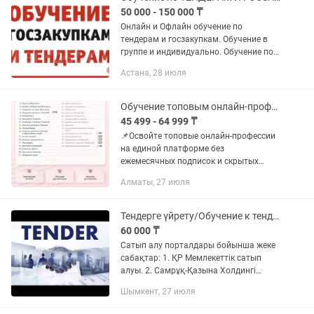
50 000 - 150 000 ₸
Онлайн и Офлайн обучение по
тендерам и госзакупкам. Обучение в
группе и индивидуально. Обучение по
всем порталам и по отдельности.
Астана, 28 июля
Корпоративное обучение. Обучение по
порталам: Самрук Казына,...
Обучение топовым онлайн-профессиям!
45 499 - 64 999 ₸
📌Освойте топовые онлайн-профессии
на единой платформе без
ежемесячных подписок и скрытых
переплат. Вы покупаете доступ один
Алматы, 27 июля
раз и навсегда. Все новые курсы и
обновления платформы вы
получаете...
Тендерге үйрету/Обучение к тендеру
60 000 ₸
Сатып алу порталдары бойынша жеке
сабақтар: 1. ҚР Мемлекеттік сатып
алуы. 2. Самрұқ-Қазына Холдингі
сатып алуы 3. ЖК/ЖШС ашу + банктен
Шымкент, 27 июля
есеп-шот ашу 4. Алғашқы тендерлерді
соғына дейін толық...