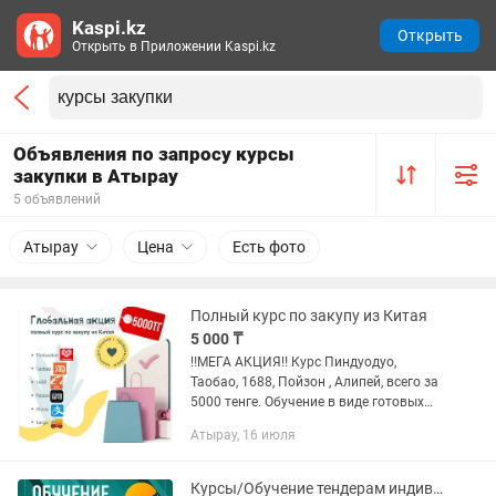
Kaspi.kz
Открыть
Открыть в Приложении Kaspi.kz
Объявления по запросу курсы
закупки в Атырау
5 объявлений
Атырау
Цена
Есть фото
Полный курс по закупу из Китая
5 000 ₸
‼️МЕГА АКЦИЯ‼️ Курс Пиндуодуо,
Таобао, 1688, Пойзон , Алипей, всего за
5000 тенге. Обучение в виде готовых
видеоуроков в ТГ канале. Ссылку даю
Атырау, 16 июля
сразу после оплаты.Доступ
бессрочный ✅ Изучать можете в...
Курсы/Обучение тендерам индивидуально