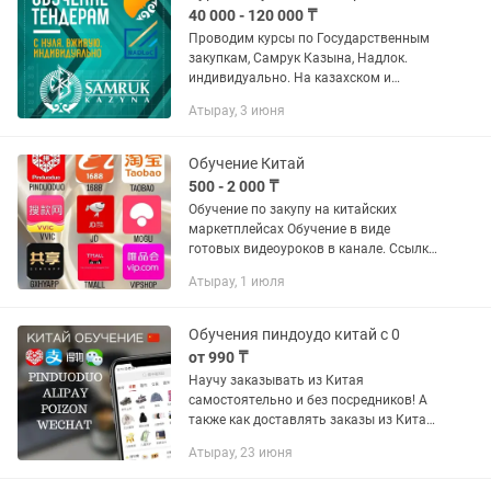
40 000 - 120 000 ₸
Проводим курсы по Государственным
закупкам, Самрук Казына, Надлок.
индивидуально. На казахском и
русском языках. Обучение ведет
Атырау, 3 июня
действующий предприниматель с
опытом работы в тендерах с 2007...
Обучение Китай
500 - 2 000 ₸
Обучение по закупу на китайских
маркетплейсах Обучение в виде
готовых видеоуроков в канале. Ссылку
скидываю сразу после оплаты. Доступ
Атырау, 1 июля
навсегда. Изучать материал можете в
любое удобное для Вас...
Обучения пиндоудо китай с 0
от 990 ₸
Научу заказывать из Китая
самостоятельно и без посредников! А
также как доставлять заказы из Китая
в любой город Казахстана. Нет
Атырау, 23 июня
минимального закупа! Всё можно
заказывать поштучно Хочешь