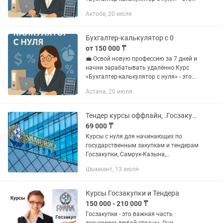
быстрый старт в востребованной
Актобе, 20 июля
ресторанной нише. Без воды, без
теории ради теории - только...
Бухгалтер-калькулятор с 0
от 150 000 ₸
💼 Освой новую профессию за 7 дней и
начни зарабатывать удалённо Курс
«Бухгалтер-калькулятор с нуля» - это
быстрый старт в востребованной
Астана, 20 июля
ресторанной нише. Без воды, без
теории ради теории - только...
Тендер курсы оффлайн, .Госзакупки Самрук Казына, О маркет и другие порталы
69 000 ₸
Курсы с нуля для начинающих по
государственным закупкам и тендерам
Госзакупки, Самрук-Казына,
Недропользование, прохождение ПКО
Шымкент, 13 июля
на Самрук Казына Мы вас научим: как
получить ЭЦП, открыть свое ИП или...
Курсы Госзакупки и Тендера
150 000 - 210 000 ₸
Госзакупки - это важная часть