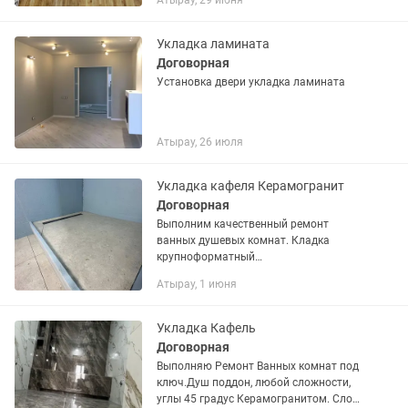
Атырау, 29 июня
Укладка ламината
Договорная
Установка двери укладка ламината
Атырау, 26 июля
Укладка кафеля Керамогранит
Договорная
Выполним качественный ремонт
ванных душевых комнат. Кладка
крупноформатный
керамогранит,подоконники, поддон
Атырау, 1 июня
любой сложности! Качество
пунктуальность гарантирую.
Консультация бесплатно!!
Укладка Кафель
Договорная
Выполняю Ремонт Ванных комнат под
ключ.Душ поддон, любой сложности,
углы 45 градус Керамогранитом. Слом