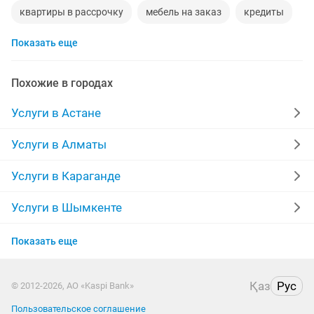
квартиры в рассрочку
мебель на заказ
кредиты
Показать еще
москитные сетки
ремонт окон
ворота
ремонт стиральных машин
диван
Похожие в городах
грузоперевозки газель
манипулятор
Услуги в Астане
реставрация мебели
прихожая
двери
Услуги в Алматы
сборка мебели
ремонт
компьютер
квартира
Услуги в Караганде
дизайн
материнская плата
уборка квартир
Услуги в Шымкенте
Услуги в Усть-Каменогорске
укладка ламината
фотограф
шкаф
Показать еще
Услуги в Актобе
вскрытие замков
Қаз
Рус
© 2012-2026, АО «Kaspi Bank»
Услуги в Костанае
Пользовательское соглашение