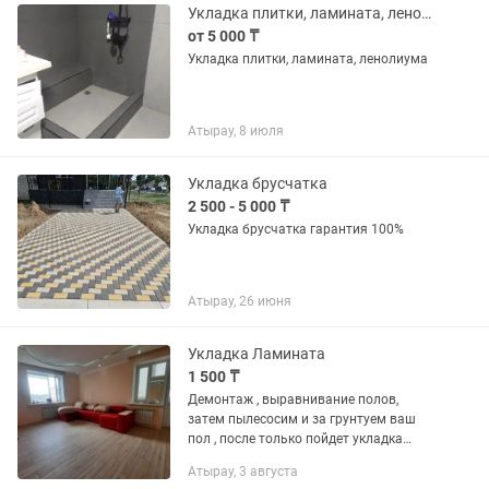
Укладка плитки, ламината, ленолиума, штукатурка под маяк, стяжка, шпаклевка
от 5 000 ₸
Укладка плитки, ламината, ленолиума
Атырау, 8 июля
Укладка брусчатка
2 500 - 5 000 ₸
Укладка брусчатка гарантия 100%
Атырау, 26 июня
Укладка Ламината
1 500 ₸
Демонтаж , выравнивание полов,
затем пылесосим и за грунтуем ваш
пол , после только пойдет укладка
ламината .Работаю чисто с самое
Атырау, 3 августа
главное на совесть