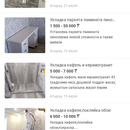
перегородок, Увеличение площади,
Атырау, 27 июля
выравнивания стен и полов,
Сантехнические работ,
Электромонтаж...
Укладка паркета ламината линолеума установка плинтусовполочных
1 500 - 50 000 ₸
Установка паркета ламината
линолеума любой сложности а также
мебели
Атырау, 19 июня
Укладка кафель и керамогранит
5 000 - 7 000 ₸
Укладка кафель жане керамогранит 45
градусмен кесу, душавой поддон жасау,
жумыстын сапасына жауап берем
Атырау, 15 июля
Укладка кафеля,поклейка обои
6 000 - 10 000 ₸
Укладка кафеля,поклейка
обои,покраска....