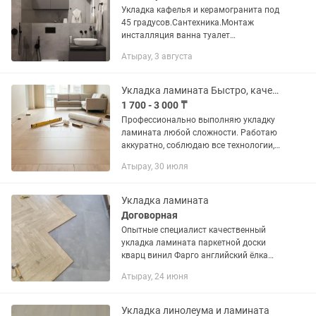
Укладка кафелья и керамогранита под
45 градусов.Сантехника.Монтаж
инсталляция ванна туалет
рукомойник.Подключь санузла
Атырау, 3 августа
Укладка ламината Быстро, качественно, недорого
1 700 - 3 000 ₸
Профессионально выполняю укладку
ламината любой сложности. Работаю
аккуратно, соблюдаю все технологии,
гарантирую качественный результат.
Атырау, 30 июля
✔ Укладка ламината ✔ Монтаж
подложки ✔ Установка плинтусов ✔...
Укладка ламината
Договорная
Опытные специалист качественный
укладка ламината паркетной доски
кварц винил Фарго английский ёлка
паркет coswik стаж работы 5 лет наши
Атырау, 24 июня
роботы адрес ЖК заман софе бум там
наши работы укладка кварц...
Укладка линолеума и ламината