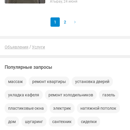
Атырау, 24 июня
ключ,шпаклевка,штукатурка,укладка,па
ркетной
доски,ламината,линолиума,гипрок...
1
2
Объявления
Услуги
Популярные запросы
массаж
ремонт квартиры
установка дверей
укладка кафеля
ремонт холодильников
газель
пластиковые окна
электрик
натяжной потолок
дом
шугаринг
сантехник
сиделки