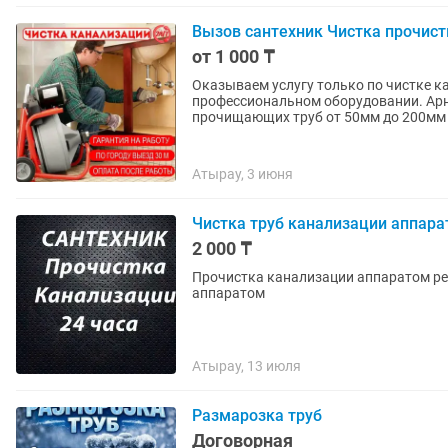
Вызов сантехник Чистка прочистк
от 1 000 ₸
Оказываем услугу только по чистке к
профессиональном оборудовании. Ар
прочищающих труб от 50мм до 200мм и
Атырау, 3 июня
Чистка труб канализации аппара
2 000 ₸
Прочистка канализации аппаратом ре
аппаратом
Атырау, 13 июля
Размарозка труб
Договорная