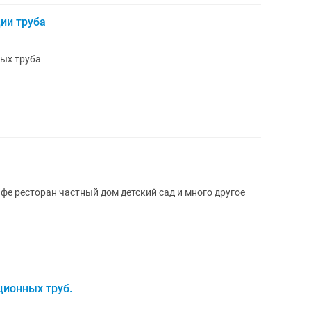
ии труба
ых труба
е ресторан частный дом детский сад и много другое
ционных труб.