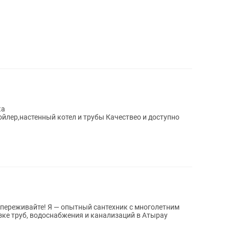
ка
йлер,настенный котел и трубы Качествео и доступно
переживайте! Я — опытный сантехник с многолетним
зке труб, водоснабжения и канализаций в Атырау