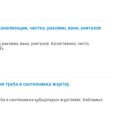
канализации, чистка, раковин, ванн, унитазов
раковин, ванн, унитазов. Качественно, чисто,
👍
я труба и сантехникка жүргізу.
уба и сантехникка құбырларын жүргіземіз. Хабсамыз.