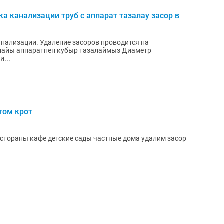
а канализации труб с аппарат тазалау засор в
анализации. Удаление засоров проводится на
найы аппаратпен кубыр тазалаймыз Диаметр
...
том крот
стораны кафе детские сады частные дома удалим засор