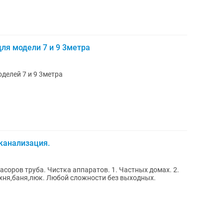
ля модели 7 и 9 3метра
делей 7 и 9 3метра
канализация.
соров труба. Чистка аппаратов. 1. Частных домах. 2.
Квартирах. 3. Кафе и ресторанах. 4. Кухня,баня,люк. Любой сложности без выходных.