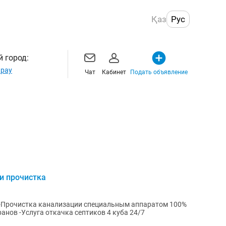
Қаз
Рус
 город:
рау
Чат
Кабинет
Подать объявление
и прочистка
гарантия -Замена сифона смесителя кранов -Услуга откачка септиков 4 куба 24/7