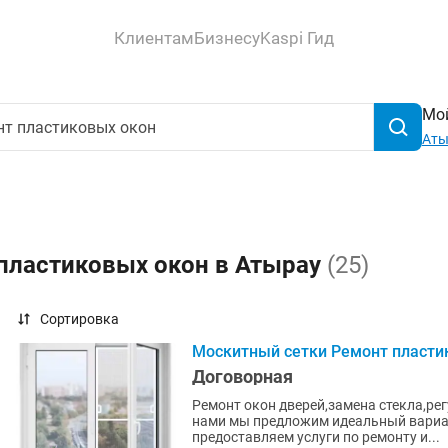
Клиентам
Бизнесу
Kaspi Гид
Мой
Аты
 пластиковых окон в Атырау
(25)
Сортировка
Москитный сетки Ремонт пласти
Договорная
Ремонт окон дверей,замена стекла,регулир
нами мы предложим идеальный вариа
предоставляем услуги по ремонту и...