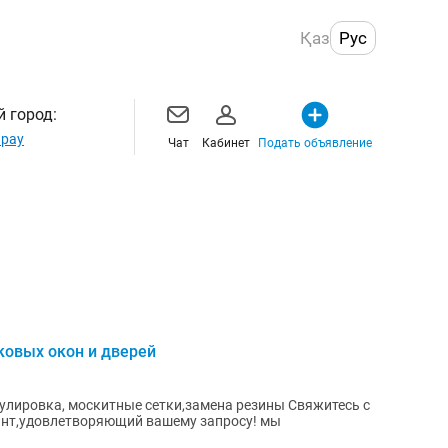
Қаз
Рус
 город:
рау
Чат
Кабинет
Подать объявление
ковых окон и дверей
овка, москитные сетки,замена резины Свяжитесь с
нт,удовлетворяющий вашему запросу! мы