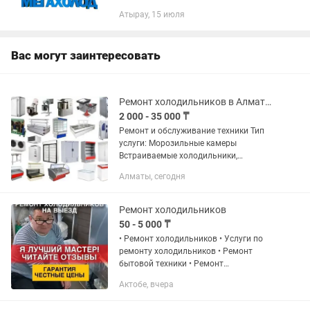
промышленных и коммерческих
Атырау, 15 июля
холодильников. Наши опытные
мастера быстро выполняют
диагностику и ремонт...
Вас могут заинтересовать
Ремонт холодильников в Алматы с выездом на дом скидки
2 000 - 35 000 ₸
Ремонт и обслуживание техники Тип
услуги: Морозильные камеры
Встраиваемые холодильники,
Холодильные витрины, Морозильные
Алматы, сегодня
шкафы, Морозильные лари, Винные
шкафы, Автомобильные холодильники,
Холодильные...
Ремонт холодильников
50 - 5 000 ₸
• Ремонт холодильников • Услуги по
ремонту холодильников • Ремонт
бытовой техники • Ремонт
холодильников на дому • Срочный
Актобе, вчера
ремонт холодильников • Мастер по
ремонту холодильников •