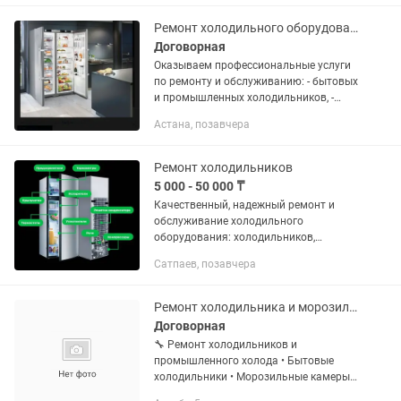
Ремонт холодильного оборудования
Договорная
Оказываем профессиональные услуги
по ремонту и обслуживанию: - бытовых
и промышленных холодильников, -
морозильных камер, - витрин и шкафов
Астана, позавчера
для магазинов, Что мы предлагаем: -
Бесплатная...
Ремонт холодильников
5 000 - 50 000 ₸
Качественный, надежный ремонт и
обслуживание холодильного
оборудования: холодильников,
холодильных ларей, холодильных
Сатпаев, позавчера
камер, витринных холодильников.
Монтаж холодильных и морозильных
камер. Заправка...
Ремонт холодильника и морозильных установок
Договорная
🔧 Ремонт холодильников и
промышленного холода • Бытовые
холодильники • Морозильные камеры
и лари • Холодильные витрины •