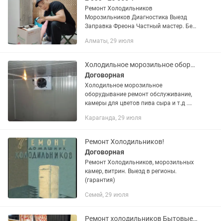
Ремонт Холодильников
Морозильников Диагностика Выезд
Заправка Фреона Частный мастер. Без
посредников. Услуги произвожу у вас
Алматы, 29 июля
на дому, выезжаю во всем районам
города и пригорода. Ремонт...
Холодильное морозильное оборудывание ремонт, агрегаты
Договорная
Холодильное морозильное
оборудывание ремонт обслуживание,
камеры для цветов пива сыра и т.д .
Изготовление на заказ , Кредит
Караганда, 29 июля
Ремонт Холодильников!
Договорная
Ремонт Холодильников, морозильных
камер, витрин. Выезд в регионы.
(гарантия)
Семей, 29 июля
Ремонт холодильников Бытовые, Витрины, Промхолод. Быстро с гарантией!