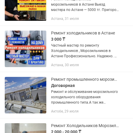
морозильников в Астане Выезд
мастера по Астане — 5000 тг. Пригород
— 10 000 тг. Профессиональный
Астана, 31 июля
ремонт холодильников и
морозильников с выездом на дом.
Быстро устраняю любые...
Ремонт холодильников в Астане
3 000 ₸
Частный мастер по ремонту
Холодильников , Морозильников в
Астане Профессионально. Надежно. С
гарантией. Полный спектр работ по
Астана, 30 июля
ремонту всех марок и моделей.
Работаю без посредников – вы
общаетесь...
Ремонт промышленного морозильного оборудования
Договорная
Ремонт и обслуживание морозильного
холодильного оборудования
промышленного типа.А так же
изготовление морозильгых
Актобе, 29 июля
камер,контейнеров.Ремонт прочей
климат техники.Компания Евро Холод!
Ремонт Холодильников Морозильников На Дому Частный Мастер Заправка Фреона
2 000 - 20 000 ₸