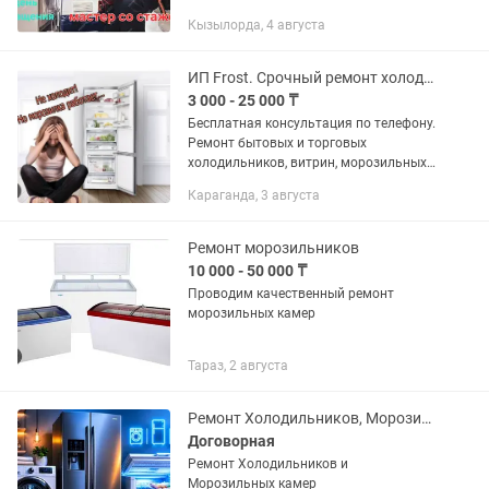
БЕСПЛАТНО. Озвучу стоимость
Кызылорда, 4 августа
ремонта ДО начала ремонта, не
устроит цена, платить не нужно! ...
ИП Frost. Срочный ремонт холодильников любой сложности на дому. Гарантия.
3 000 - 25 000 ₸
Бесплатная консультация по телефону.
Ремонт бытовых и торговых
холодильников, витрин, морозильных
камер любой марки и года выпуска в
Караганда, 3 августа
день подачи заявки. Быстро и
аккуратно. Качественные запчасти и...
Ремонт морозильников
10 000 - 50 000 ₸
Проводим качественный ремонт
морозильных камер
Тараз, 2 августа
Ремонт Холодильников, Морозильных камер
Договорная
Ремонт Холодильников и
Морозильных камер