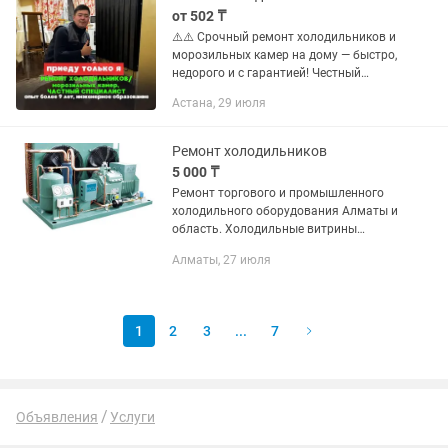
от 502 ₸
⚠️⚠️ Срочный ремонт холодильников и
морозильных камер на дому — быстро,
недорого и с гарантией! Честный
мастер⚠️ 👋 Меня зовут Амир . Я
Астана, 29 июля
частный мастер по ремонту
холодильников с опытом более 9 лет....
Ремонт холодильников
5 000 ₸
Ремонт торгового и промышленного
холодильного оборудования Алматы и
область. Холодильные витрины
(вертикальные, горизонтальные,
Алматы, 27 июля
пристенные, островные).
Низкотемпературные и
среднетемпературные...
1
2
3
...
7
Объявления
Услуги