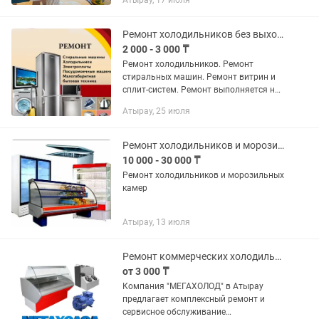
Атырау, 17 июля
странные звуки? Не спешите покупать
новый! Я — профессиональный мастер
по...
Ремонт холодильников без выходных 24/7
2 000 - 3 000 ₸
Ремонт холодильников. Ремонт
стиральных машин. Ремонт витрин и
сплит-систем. Ремонт выполняется на
дому. Большой стаж работы в сфере
Атырау, 25 июля
ремонта бытовой техники, более 11
лет. Профессиональный и...
Ремонт холодильников и морозильников
10 000 - 30 000 ₸
Ремонт холодильников и морозильных
камер
Атырау, 13 июля
Ремонт коммерческих холодильников
от 3 000 ₸
Компания "МЕГАХОЛОД" в Атырау
предлагает комплексный ремонт и
сервисное обслуживание