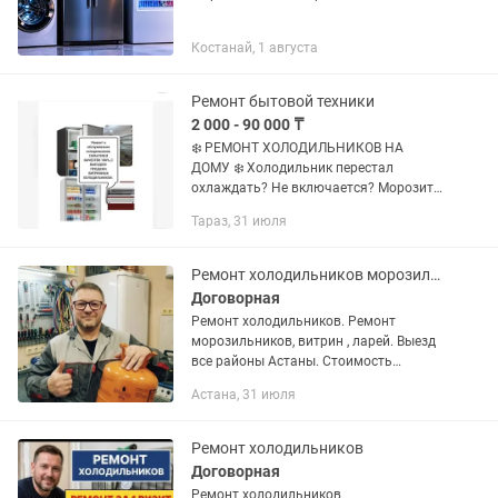
Костанай, 1 августа
Ремонт бытовой техники
2 000 - 90 000 ₸
❄️ РЕМОНТ ХОЛОДИЛЬНИКОВ НА
ДОМУ ❄️ Холодильник перестал
охлаждать? Не включается? Морозит
слишком сильно или появился
Тараз, 31 июля
посторонний шум? Мы быстро
устраним любую неисправность! 🔧
Выполняем: • Ремонт...
Ремонт холодильников морозильников Замена мотора
Договорная
Ремонт холодильников. Ремонт
морозильников, витрин , ларей. Выезд
все районы Астаны. Стоимость
выезда: 🚗 По городу — 5 000 тг 🚗 В
Астана, 31 июля
пригород — 10 000 тг
Профессиональное обслуживание и
восстановление...
Ремонт холодильников
Договорная
Ремонт холодильников