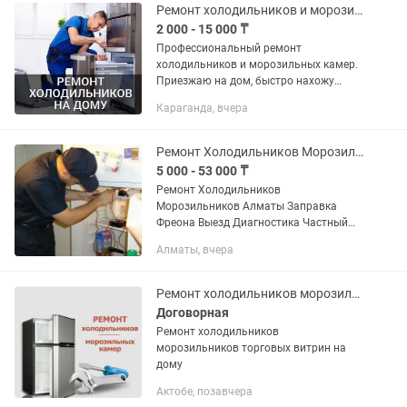
Диагностика...
Ремонт холодильников и морозильников выезд
2 000 - 15 000 ₸
Профессиональный ремонт
холодильников и морозильных камер.
Приезжаю на дом, быстро нахожу
причину поломки. Делаю: ✔ не
Караганда, вчера
морозит / слабо морозит ✔ течет вода
✔ работает без остановки ✔ меняю
термостат,...
Ремонт Холодильников Морозильников Алматы Заправка Фреона Выезд Диагностика
5 000 - 53 000 ₸
Ремонт Холодильников
Морозильников Алматы Заправка
Фреона Выезд Диагностика Частный
мастер. Без посредников. Услуги
Алматы, вчера
произвожу у вас на дому, выезжаю во
всем районам города и пригорода.
Ремонт...
Ремонт холодильников морозильных камер и витрин
Договорная
Ремонт холодильников
морозильников торговых витрин на
дому
Актобе, позавчера