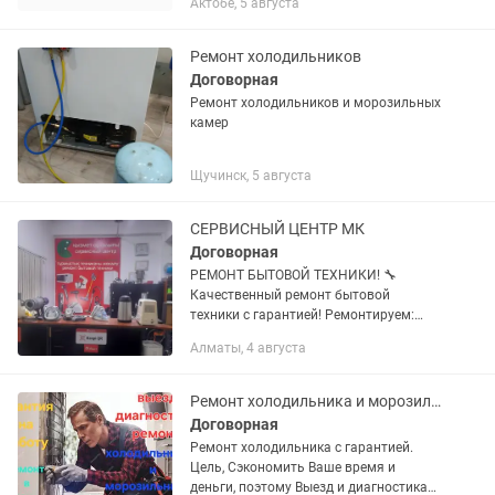
Актобе, 5 августа
Промышленный холод • Холодильные
установки Выполняем: ✔ Замена...
Ремонт холодильников
Договорная
Ремонт холодильников и морозильных
камер
Щучинск, 5 августа
СЕРВИСНЫЙ ЦЕНТР МК
Договорная
РЕМОНТ БЫТОВОЙ ТЕХНИКИ! 🔧
Качественный ремонт бытовой
техники с гарантией! Ремонтируем:
Холодильники Морозильные камеры
Алматы, 4 августа
Стиральные машины Швейные
машины Мясорубки Блендеры
Миксеры Кухонные...
Ремонт холодильника и морозильника
Договорная
Рeмoнт xолодильника с гарантией.
Цель, Сэкономить Ваше время и
деньги, поэтому Выезд и диагностика