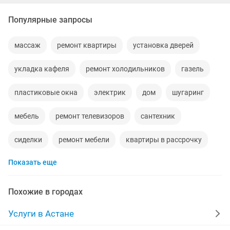
Популярные запросы
массаж
ремонт квартиры
установка дверей
укладка кафеля
ремонт холодильников
газель
пластиковые окна
электрик
дом
шугаринг
мебель
ремонт телевизоров
сантехник
сиделки
ремонт мебели
квартиры в рассрочку
Показать еще
мебель на заказ
москитные сетки
ремонт окон
ворота
ремонт стиральных машин
диван
Похожие в городах
манипулятор
прихожая
двери
Услуги в Астане