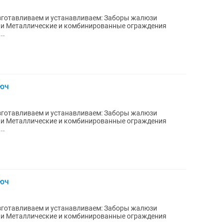
есы...
люч
есы...
люч