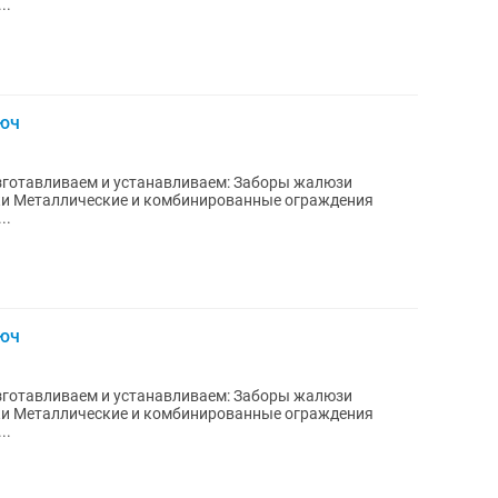
есы...
люч
есы...
люч
есы...