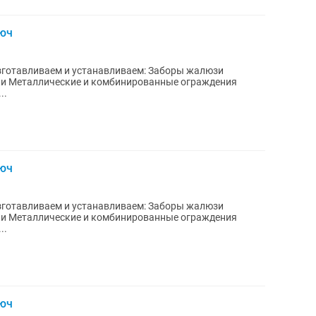
люч
есы...
люч
есы...
люч