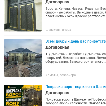
Договорная
Ворота. Качели. Навесы. Решетки. Бе
сварочные работы. Выходные двери. 
пластиковых окон Красим растворител
Шымкент, вчера
Всем добрый день вас приветст
Договорная
1. Демонтажные работы Демонтаж сте
покрытий. Демонтаж потолков. Демон
оборудования. Вывоз строительного..
Алматы, позавчера
Покраска ворот под ключ в Шым
Договорная
Покраска ворот в Шымкенте Профессиональная покраска металлических ворот, калиток и
заборов любой сложности. Обновляем