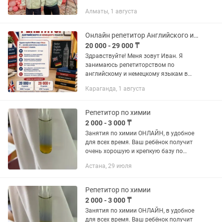
Сертификатталған контент
Алматы, 1 августа
жасаушымын. Контраст Біржан Әшім
және Қыран Талапбек Мобилография 1-
8 оқығанмын Айфон...
Онлайн репетитор Английского и немецкого языков
20 000 - 29 000 ₸
Здравствуйте! Меня зовут Иван. Я
занимаюсь репетиторством по
английскому и немецкому языкам в
режиме онлайн индивидуально !!!НА
Караганда, 1 августа
ДОЛГОСРОЧНОЙ ОСНОВЕ!!!: с детьми с
5 класса, подростками и взрослыми....
Репетитор по химии
2 000 - 3 000 ₸
Занятия по химии ОНЛАЙН, в удобное
для всех время. Ваш ребёнок получит
очень хорошую и крепкую базу по
химии для дальнейшего развития
Астана, 29 июля
знаний. Уроки будут проходить в
интересной форме, без...
Репетитор по химии
2 000 - 3 000 ₸
Занятия по химии ОНЛАЙН, в удобное
для всех время. Ваш ребёнок получит