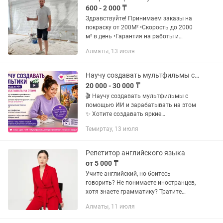
600 - 2 000 ₸
Здравствуйте! Принимаем заказы на
покраску от 200М² •Скорость до 2000
м² в день •Гарантия на работы и
материалы •Договор | Оплата по
Алматы, 13 июля
расчётному счёту •Замер в течение 24
часов •Парк покрасочного...
Научу создавать мультфильмы с помощью ИИ и зарабатывать на этом
20 000 - 30 000 ₸
🎬 Научу создавать мультфильмы с
помощью ИИ и зарабатывать на этом
✨ Хотите создавать яркие
мультфильмы, сказки и поздравления,
Темиртау, 13 июля
даже если никогда этим не
занимались? Провожу
индивидуальное обучение...
Репетитор английского языка
от 5 000 ₸
Учите английский, но боитесь
говорить? Не понимаете иностранцев,
хотя знаете грамматику? Тратите
время на курсы и приложения, но
Алматы, 11 июля
результат не приходит? 📲 Напишите
сейчас и получите первый...