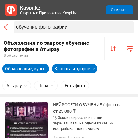
Kaspi.kz
Открыть
Открыть в Приложении Kaspi.kz
Объявления по запросу обучение
фотографии в Атырау
8 объявлений
Образование, курсы
Красота и здоровье
Атырау
Цена
Есть фото
НЕЙРОСЕТИ ОБУЧЕНИЕ / фото-видео контент с нуля
от 25 000 ₸
🚀 Освой нейросети и начни
зарабатывать на одном из самых
востребованных навыков
современности Наш курс — это