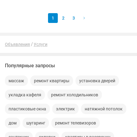
только продающий, но и визуально...
1
2
3
Объявления
Услуги
Популярные запросы
массаж
ремонт квартиры
установка дверей
укладка кафеля
ремонт холодильников
пластиковые окна
электрик
натяжной потолок
дом
шугаринг
ремонт телевизоров