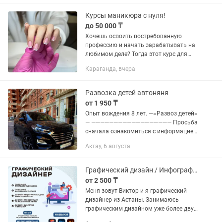
под ключ для бизнеса в...
Курсы маникюра с нуля!
до 50 000 ₸
Хочешь освоить востребованную
профессию и начать зарабатывать на
любимом деле? Тогда этот курс для
тебя! На обучение ты научишься: ✨
Караганда, вчера
Выполнять комбинированный
маникюр ✨ Правильно работать с...
Развозка детей автоняня
от 1 950 ₸
Опыт вождения 8 лет. —=Развоз детей=
— —————————————————— Просьба
сначала ознакомиться с информацией
в профиле 🙏 Все расценки и условия
Актау, 6 августа
указаны здесь. Пишите, пожалуйста,
конкретно по делу, чтобы...
Графический дизайн / Инфографика / Оформление / Обработка / Ретушь
от 2 500 ₸
Меня зовут Виктор и я графический
дизайнер из Астаны. Занимаюсь
графическим дизайном уже более двух
лет и имею хорошее портфолио, а так