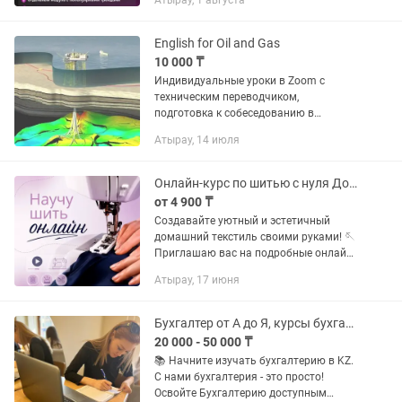
Атырау, 1 августа
пошаговое обучение созданию фото и
видео через AI без сложностей и
долгого обучения. Ты...
English for Oil and Gas
10 000 ₸
Индивидуальные уроки в Zoom с
техническим переводчиком,
подготовка к собеседованию в
инофирму, обучение английскому
Атырау, 14 июля
языку для нефтегазовой сферы.
Студент должен обладать уровнем не
ниже...
Онлайн-курс по шитью с нуля Домашний текстиль (Рассрочка Kaspi 0-0-4
от 4 900 ₸
Создавайте уютный и эстетичный
домашний текстиль своими руками! 🪡
Приглашаю вас на подробные онлайн-
уроки по шитью. Курс разработан
Атырау, 17 июня
специально для тех, кто хочет
научиться шить ровно, красиво и без...
Бухгалтер от А до Я, курсы бухгалтерии в BUH CENTER KZ, 1С, складской учет
20 000 - 50 000 ₸
📚 Начните изучать бухгалтерию в KZ.
С нами бухгалтерия - это просто!
Освойте Бухгалтерию доступным