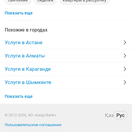
сантехник
сиделки
квартиры в рассрочку
Показать еще
мебель на заказ
кредиты
москитные сетки
ремонт окон
ворота
ремонт стиральных машин
Похожие в городах
манипулятор
реставрация мебели
прихожая
Услуги в Астане
двери
сборка мебели
ремонт
компьютер
Услуги в Алматы
диван
квартира
дизайн
материнская плата
Услуги в Караганде
уборка квартир
укладка ламината
фотограф
Услуги в Шымкенте
Услуги в Усть-Каменогорске
шкаф
вскрытие замков
камаз
Показать еще
Услуги в Актобе
установка замков
Қаз
Рус
© 2012-2026, АО «Kaspi Bank»
Услуги в Костанае
Пользовательское соглашение