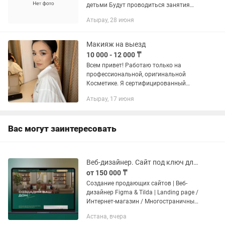
детьми Будут проводиться занятия
соответственно возрасту.
Атырау, 28 июня
Лепка,рисование, математика,
развитие речи, английский,обучение...
Макияж на выезд
10 000 - 12 000 ₸
Всем привет! Работаю только на
профессиональной, оригинальной
Косметике. Я сертифицированный
визажист с Астаны. На фото все
Атырау, 17 июня
работы мои Дневной макияж-10.000тг,
Вечерний макияж-12.000тг. Провожу
курсы...
Вас могут заинтересовать
Веб-дизайнер. Сайт под ключ для бизнеса Figma, Tilda.
от 150 000 ₸
Создание продающих сайтов | Веб-
дизайнер Figma & Tilda | Landing page /
Интернет-магазин / Многостраничные
сайты Я — профессиональный веб-
Астана, вчера
дизайнер, создаю продающие сайты