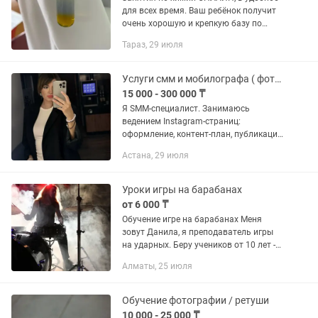
для всех время. Ваш ребёнок получит
очень хорошую и крепкую базу по
химии для дальнейшего развития
Тараз, 29 июля
знаний. Уроки будут проходить в
интересной форме, без...
Услуги смм и мобилографа ( фотографа )
15 000 - 300 000 ₸
Я SMM-специалист. Занимаюсь
ведением Instagram-страниц:
оформление, контент-план, публикации
и продвижение. Также оказываю
Астана, 29 июля
разовые услуги: съёмка фото и видео,
создание Reels, монтаж видео в...
Уроки игры на барабанах
от 6 000 ₸
Обучение игре на барабанах Меня
зовут Данила, я преподаватель игры
на ударных. Беру учеников от 10 лет -
как с нуля, так и с опытом. Имею
Алматы, 25 июля
большой опыт студийной записи и
выступлений на сцене. Мы...
Обучение фотографии / ретуши
10 000 - 25 000 ₸