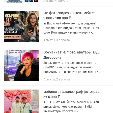
Астана, 4 августа
же хорошие отзывы от заказчиков.
✨СКИДКА 15% В ПРАЗДНИЧНЫЕ...
ИИ фото/видео контент мейкер
3 000 - 100 000 ₸
🔥 Вирусный AI-контент для соцсетей
Создаю: • ИИ-видео и viral Reels/TikTok •
Love Story видео и мини-истории •
Нейрофотосессии и AI-фото •
Алматы, 3 августа
Оживление фотографий • AI-арты и
персонажей • Рекламные...
Обучение ИИ. Фото, аватары, мультики, текста, промты.
Договорная
Зачем покупать отдельные курсы по
ChatGPT или дизайну, если можно
получить ВСЁ и сразу в одном месте?
Откройте доступ к интерактивной ИИ-
Алматы, 2 августа
платформе, где вместо теории вы
получаете готовые пошаговые...
мобилограф,видеограф,фотограф,смм,обучение,курс,алматы
от 5 000 ₸
АССАЛЯМУ АЛЕЙКУМ! Мен есімім Али
рилсмейкер, мобилография, SMM
қызметтерін көрсетемін