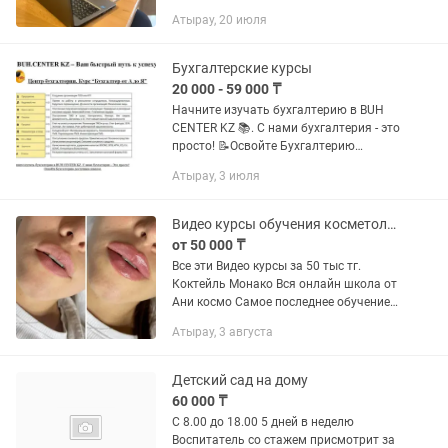
языком! ✔️Курс - Бухгалтер от А до Я
Атырау, 20 июля
План курса - на фото Во время
обучения вы сможете...
Бухгалтерские курсы
20 000 - 59 000 ₸
Начните изучать бухгалтерию в BUH
CENTER KZ 📚. С нами бухгалтерия - это
просто! 📝Освойте Бухгалтерию
доступным языком! 📌Курс - Бухгалтер
Атырау, 3 июля
от А до Я 📋План курса - на фото Во
время обучения вы сможете...
Видео курсы обучения косметолога увеличение губ игольные техники для лица
от 50 000 ₸
Все эти Видео курсы за 50 тыс тг.
Коктейль Монако Вся онлайн школа от
Ани космо Самое последнее обучение
от lips for kiss+старый курс Кадавер,бта
Атырау, 3 августа
и липоредукция от Марины Егоровой
Радиес от...
Детский сад на дому
60 000 ₸
С 8.00 до 18.00 5 дней в неделю
Воспитатель со стажем присмотрит за