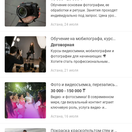
Обучение основам фотографии, ее
обработки и ретуши. Занятия проходят
индивидуально под запрос. Цена урока
начинается от 10к за один. (3-4 часа)
Астана, 24 июля
Обучение на мобилографа, курсы фотографа и видеографа в Астане
Договорная
Курсы видеосъемки, мобилографии и
фотографии для начинающих 🎥
Хотите стать профессиональным
видеографом, мобилографам или
Астана, 21 июля
фотографом? 📱 Мечтаете создавать
качественный контент и зарабатывать
на...
Фото и видеосъемка, перезапись кассет, фотограф, видеограф
30 000 - 150 000 ₸
Видео- и фотосъемка! В современном
мире, где визуальный контент играет
ключевую роль, услуга видео- и
фотосъемки становится все более
Астана, 16 июля
востребованной. Будь то личные
события, корпоративные...
Покраска краскопультом стен и потолков