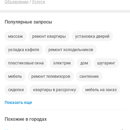
Объявления
Услуги
Популярные запросы
массаж
ремонт квартиры
установка дверей
укладка кафеля
ремонт холодильников
пластиковые окна
электрик
дом
шугаринг
мебель
ремонт телевизоров
сантехник
сиделки
квартиры в рассрочку
мебель на заказ
Показать еще
кредиты
москитные сетки
ремонт окон
ворота
ремонт стиральных машин
диван
Похожие в городах
манипулятор
прихожая
двери