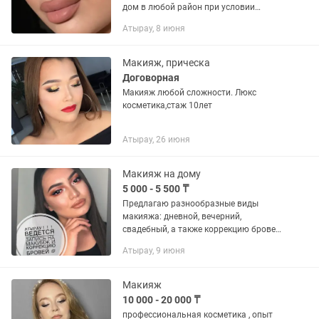
дом в любой район при условии
оплаты за такси в обе стороны.
Атырау, 8 июня
Пишите. От 3 клиентов скидка 10 %
скидка.
Макияж, прическа
Договорная
Макияж любой сложности. Люкс
косметика,стаж 10лет
Атырау, 26 июня
Макияж на дому
5 000 - 5 500 ₸
Предлагаю разнообразные виды
макияжа: дневной, вечерний,
свадебный, а также коррекцию бровей.
Всё делаю дома, качественно, под
Атырау, 9 июня
ваши пожелания. Запись заранее
Район драм.театр
Макияж
10 000 - 20 000 ₸
профессиональная косметика , опыт