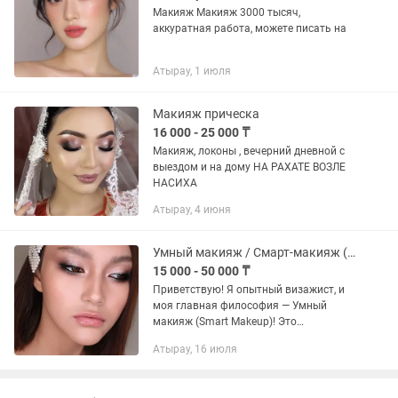
Макияж Макияж 3000 тысяч,
аккуратная работа, можете писать на
Атырау, 1 июля
Макияж прическа
16 000 - 25 000 ₸
Макияж, локоны , вечерний дневной с
выездом и на дому НА РАХАТЕ ВОЗЛЕ
НАСИХА
Атырау, 4 июня
Умный макияж / Смарт-макияж (Smart Makeup)!
15 000 - 50 000 ₸
Приветствую! Я опытный визажист, и
моя главная философия — Умный
макияж (Smart Makeup)! Это
индивидуальный подход к красоте,
Атырау, 16 июля
который создается не по шаблону, а
строго под ваши уникальные
параметры...