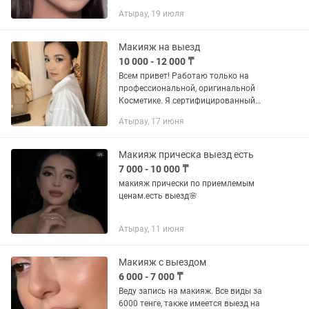
Атырау, 19 июля
Макияж на выезд
10 000 - 12 000 ₸
Всем привет! Работаю только на
профессиональной, оригинальной
Косметике. Я сертифицированный
визажист с Астаны. На фото все
Атырау, 17 июня
работы мои Дневной макияж-10.000тг,
Вечерний макияж-12.000тг. Провожу
курсы...
Макияж прическа выезд есть
7 000 - 10 000 ₸
макияж прически по приемлемым
ценам.есть выезд🌸
Атырау, 11 июня
Макияж с выездом
6 000 - 7 000 ₸
Веду запись на макияж. Все виды за
6000 тенге, также имеется выезд на